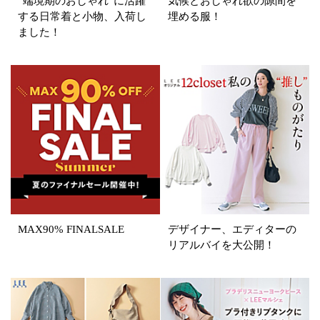
“端境期のおしゃれ”に活躍
気候とおしゃれ欲の隙間を
する日常着と小物、入荷し
埋める服！
ました！
表示オプション
すべて
新着
SALE商品
予約品
再入荷
ラスト1
在庫あり
MAX90% FINALSALE
デザイナー、エディターの
カラー
リアルバイを大公開！
ホワイト
ブラック
グレー
ベージュ
ブラウン
オレンジ