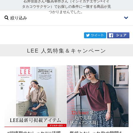
石井佳苗さん×飯高幸作さん（イシイカナエサン×イイ
タカコウサクサン）でお探しの条件に一致する商品が見
つかりませんでした。
絞り込み
twi
LEE 人気特集＆キャンペーン
ブランド
石井佳苗さん×飯高幸作さん
カテゴリ
サイズ
掲載雑誌
価格
円～
円