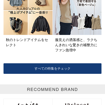
イエロー
レッド
ピンク
パープル
グリーン
ブルー
ゴールド
シルバー
マルチ
秋のトレンドアイテムをセ
服見えの洒落感と、ラクち
レクト
んきれいな驚きの補整力に
ファン急増中
すべての特集をチェック
RECOMMEND BRAND