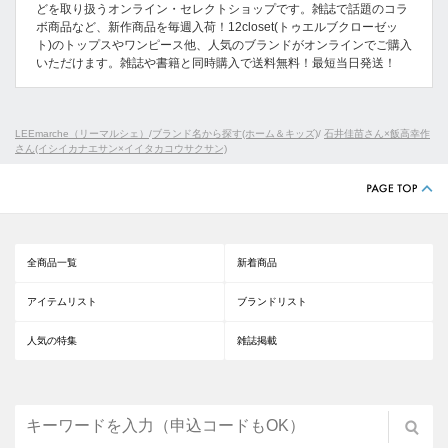
どを取り扱うオンライン・セレクトショップです。雑誌で話題のコラ
ボ商品など、新作商品を毎週入荷！12closet(トゥエルブクローゼッ
ト)のトップスやワンピース他、人気のブランドがオンラインでご購入
いただけます。雑誌や書籍と同時購入で送料無料！最短当日発送！
LEEmarche（リーマルシェ）
/
ブランド名から探す(ホーム＆キッズ)
/
石井佳苗さん×飯高幸作
さん(イシイカナエサン×イイタカコウサクサン)
全商品一覧
新着商品
アイテムリスト
ブランドリスト
人気の特集
雑誌掲載