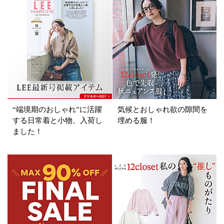
再入荷
ラスト1
在庫あり
カラー
ホワイト
ブラック
グレー
“端境期のおしゃれ”に活躍
気候とおしゃれ欲の隙間を
ベージュ
ブラウン
オレンジ
する日常着と小物、入荷し
埋める服！
ました！
イエロー
レッド
ピンク
パープル
グリーン
ブルー
ゴールド
シルバー
マルチ