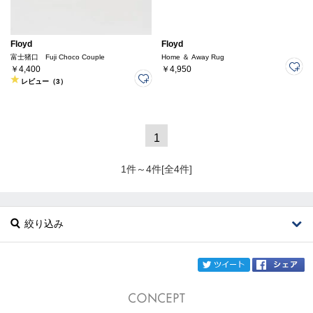
Floyd
Floyd
富士猪口 Fuji Choco Couple
Home ＆ Away Rug
￥4,400
￥4,950
レビュー（3）
1
1件～4件[全4件]
絞り込み
twi