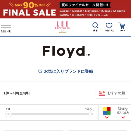
お気に入りブランドに登録
おすすめ順
1件～4件[全4件]
詳細な
￥
0
上限なし
絞り込み