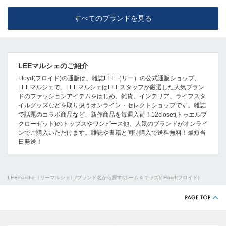
すべてのブランドを見る
LEEマルシェのご紹介
Floyd(フロイド)の通販は、雑誌LEE（リー）の公式通販ショップ、
LEEマルシェで。LEEマルシェはLEEスタッフが厳選した人気ブラン
ドのファッションアイテムをはじめ、雑貨、インテリア、ライフスタ
イルグッズなどを取り扱うオンライン・セレクトショップです。雑誌
で話題のコラボ商品など、新作商品を毎週入荷！12closet(トゥエルブ
クローゼット)のトップスやワンピース他、人気のブランドがオンライ
ンでご購入いただけます。雑誌や書籍と同時購入で送料無料！最短当
日発送！
LEEmarche（リーマルシェ）
/
ブランド名から探す(ホーム＆キッズ)
/
Floyd(フロイド)