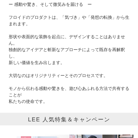
ー 感動や驚き、そして微笑みを届ける ー
ブランド
Floyd
フロイドのプロダクトは、「気づき」や「発想の転換」から生
カテゴリ
まれます。
サイズ
形状や表面的な装飾を起点に、デザインすることはありませ
ん。
掲載雑誌
独創的なアイデアと斬新なアプローチによって既存を再解釈
し、
新しい価値を生み出します。
価格
大切なのはオリジナリティーとそのプロセスです。
円～
円
モノから伝わる感動や驚きを、遊び心あふれる方法で共有する
ことが
表示オプション
私たちの使命です。
すべて
新着
LEE 人気特集＆キャンペーン
SALE商品
予約品