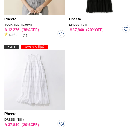
Pheeta
Pheeta
TUCK TEE（Emmy）
DRESS（Billi）
￥12,276（38%OFF）
￥37,840（20%OFF）
レビュー（1）
SALE
マガジン掲載
Pheeta
DRESS（Billi）
￥37,840（20%OFF）