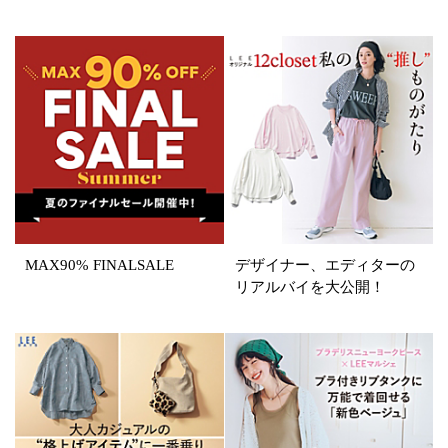
ホワイト
ブラック
グレー
ベージュ
ブラウン
オレンジ
イエロー
レッド
ピンク
パープル
グリーン
ブルー
ゴールド
シルバー
マルチ
MAX90% FINALSALE
デザイナー、エディターの
リアルバイを大公開！