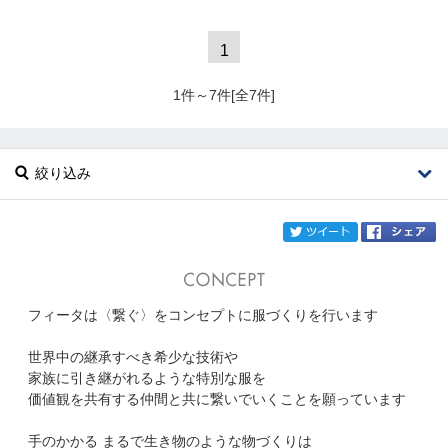
1
1件～7件[全7件]
絞り込み
twi
フィータは〈繋ぐ〉をコンセプトに服づくりを行います
ブランド
Pheeta
世界中の継承すべき希少な技術や
カテゴリ
家族に引き継がれるような特別な服を
価値観を共有する仲間と共に繋いでいくことを願っています
サイズ
手のかかる まるで生き物のような物づくりは