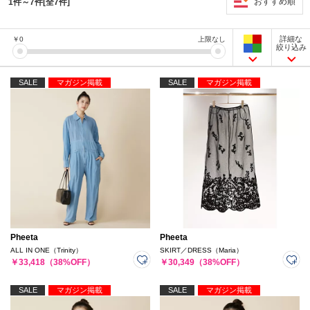
おすすめ順
1件～7件[全7件]
詳細な
￥
0
上限なし
絞り込み
SALE
マガジン掲載
SALE
マガジン掲載
Pheeta
Pheeta
ALL IN ONE（Trinity）
SKIRT／DRESS（Maria）
￥33,418（38%OFF）
￥30,349（38%OFF）
SALE
マガジン掲載
SALE
マガジン掲載