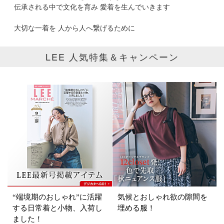
掲載雑誌
伝承される中で文化を育み 愛着を生んでいきます
大切な一着を 人から人へ繋げるために
価格
円～
円
LEE 人気特集＆キャンペーン
表示オプション
すべて
新着
SALE商品
予約品
再入荷
ラスト1
在庫あり
“端境期のおしゃれ”に活躍
気候とおしゃれ欲の隙間を
する日常着と小物、入荷し
埋める服！
ました！
カラー