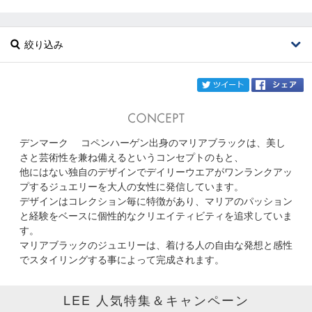
絞り込み
twi
デンマーク コペンハーゲン出身のマリアブラックは、美し
ブランド
MARIA BLACK
さと芸術性を兼ね備えるというコンセプトのもと、
他にはない独自のデザインでデイリーウエアがワンランクアッ
カテゴリ
プするジュエリーを大人の女性に発信しています。
デザインはコレクション毎に特徴があり、マリアのパッション
サイズ
と経験をベースに個性的なクリエイティビティを追求していま
す。
掲載雑誌
マリアブラックのジュエリーは、着ける人の自由な発想と感性
でスタイリングする事によって完成されます。
価格
LEE 人気特集＆キャンペーン
円～
円