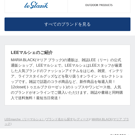
すべてのブランドを見る
LEEマルシェのご紹介
MARIA BLACK(マリア ブラック)の通販は、雑誌LEE（リー）の公式
通販ショップ、LEEマルシェで。LEEマルシェはLEEスタッフが厳選
した人気ブランドのファッションアイテムをはじめ、雑貨、インテリ
ア、ライフスタイルグッズなどを取り扱うオンライン・セレクトショ
ップです。雑誌で話題のコラボ商品など、新作商品を毎週入荷！
12closet(トゥエルブクローゼット)のトップスやワンピース他、人気
のブランドがオンラインでご購入いただけます。雑誌や書籍と同時購
入で送料無料！最短当日発送！
LEEmarche（リーマルシェ）
/
ブランド名から探す(レディース)
/
MARIA BLACK(マリア ブラ
ック)