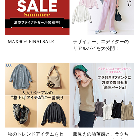
イエロー
レッド
ピンク
パープル
グリーン
ブルー
ゴールド
シルバー
マルチ
MAX90% FINALSALE
デザイナー、エディターの
リアルバイを大公開！
秋のトレンドアイテムをセ
服見えの洒落感と、ラクち