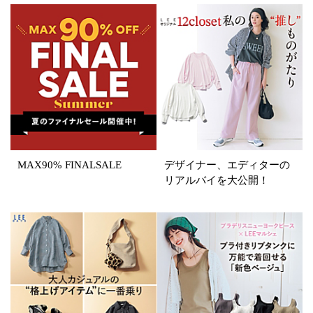
イエロー
レッド
ピンク
パープル
グリーン
ブルー
ゴールド
シルバー
マルチ
MAX90% FINALSALE
デザイナー、エディターの
リアルバイを大公開！