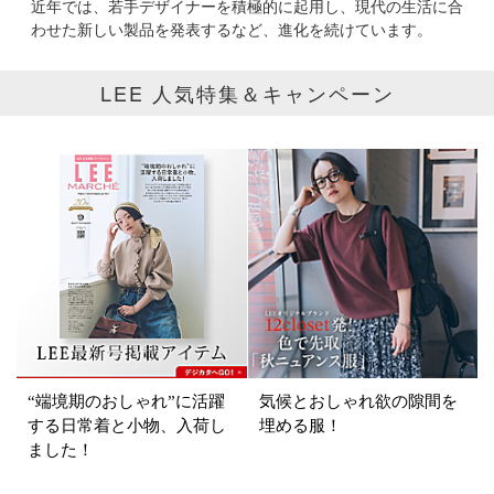
近年では、若手デザイナーを積極的に起用し、現代の生活に合
わせた新しい製品を発表するなど、進化を続けています。
表示オプション
LEE 人気特集＆キャンペーン
すべて
新着
SALE商品
予約品
再入荷
ラスト1
在庫あり
カラー
“端境期のおしゃれ”に活躍
気候とおしゃれ欲の隙間を
ホワイト
ブラック
グレー
する日常着と小物、入荷し
埋める服！
ました！
ベージュ
ブラウン
オレンジ