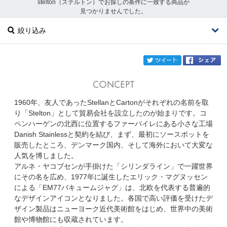
stelton（ステルトン）でお探しの条件に一致する商品が
見つかりませんでした。
絞り込み
twi
1960年、友人であったStellanとCartonがそれぞれの名前を取
ブランド
stelton
り「Stelton」として貿易会社を設立したのが始まりです。コ
ペンハーゲンの北西に位置するファーバイレにある小さな工場
カテゴリ
Danish Stainlessと契約を結び、まず、最初にソースポットを
販売したところ、デンマーク国内、そして海外において大変な
サイズ
人気を博しました。
アルネ・ヤコブセンが手掛けた「シリンダライン」で一躍世界
掲載雑誌
にその名を広め、1977年に誕生したエリック・マグヌッセン
による「EM77バキュームジャグ」は、北欧を代表する普遍的
なデザインアイコンとなりました。各国で高い評価を受けたデ
価格
ザイン製品はニューヨーク近代美術館をはじめ、世界中の美術
館や博物館にも収蔵されています。
円～
円