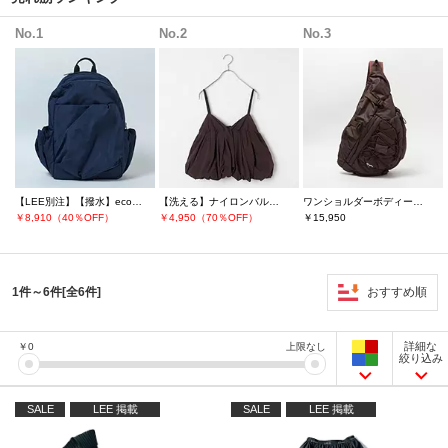
No.1
No.2
No.3
【LEE別注】【撥水】eco撥水ギャザーボディーバックパック
【洗える】ナイロンバルーンビスチェ
ワンショルダーボディーバッグ
￥8,910（40％OFF）
￥4,950（70％OFF）
￥15,950
おすすめ順
1件～6件[全6件]
詳細な
￥
0
上限なし
絞り込み
SALE
LEE 掲載
SALE
LEE 掲載