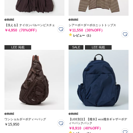
emmi
emmi
【洗える】ナイロンバルーンビスチェ
シアーボーダーポロニットトップス
￥4,950（70%OFF）
￥11,550（30%OFF）
レビュー（1）
LEE 掲載
SALE
LEE 掲載
emmi
emmi
ワンショルダーボディーバッグ
【LEE別注】【撥水】eco撥水ギャザーボデ
ィーバックパック
￥15,950
￥8,910（40%OFF）