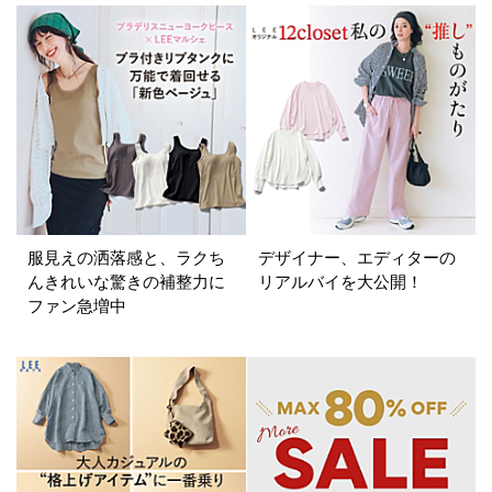
カラー
ホワイト
ブラック
グレー
ベージュ
ブラウン
オレンジ
イエロー
レッド
ピンク
パープル
グリーン
ブルー
服見えの洒落感と、ラクち
デザイナー、エディターの
ゴールド
シルバー
マルチ
んきれいな驚きの補整力に
リアルバイを大公開！
ファン急増中