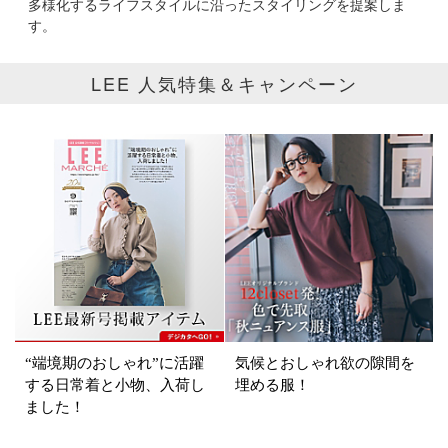
多様化するライフスタイルに沿ったスタイリングを提案しま
す。
掲載雑誌
LEE 人気特集＆キャンペーン
価格
円～
円
表示オプション
すべて
新着
SALE商品
予約品
再入荷
ラスト1
“端境期のおしゃれ”に活躍
気候とおしゃれ欲の隙間を
する日常着と小物、入荷し
埋める服！
在庫あり
ました！