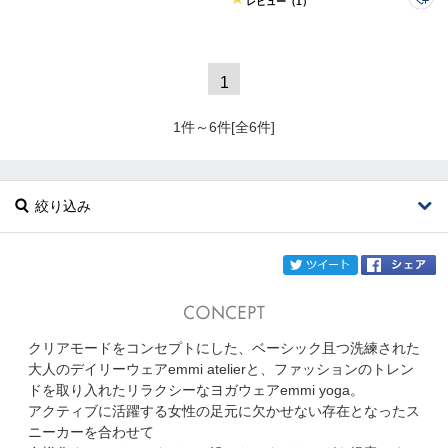
レビュー（1）
1
1件～6件[全6件]
絞り込み
twi
クリアモードをコンセプトにした、ベーシック且つ洗練された
ブランド
emmi
大人のデイリーウェアemmi atelierと、ファッションのトレン
ドを取り入れたリラクシーなヨガウェアemmi yoga。
カテゴリ
アクティブに活躍する女性の足元に欠かせない存在となったス
ニーカーを合わせて
サイズ