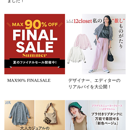
ました！
表示オプション
すべて
新着
SALE商品
予約品
再入荷
ラスト1
在庫あり
MAX90% FINALSALE
デザイナー、エディターの
カラー
リアルバイを大公開！
ホワイト
ブラック
グレー
ベージュ
ブラウン
オレンジ
イエロー
レッド
ピンク