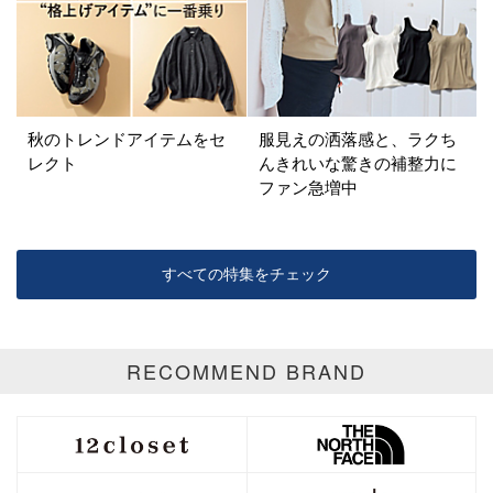
パープル
グリーン
ブルー
ゴールド
シルバー
マルチ
秋のトレンドアイテムをセ
服見えの洒落感と、ラクち
レクト
んきれいな驚きの補整力に
ファン急増中
すべての特集をチェック
RECOMMEND BRAND