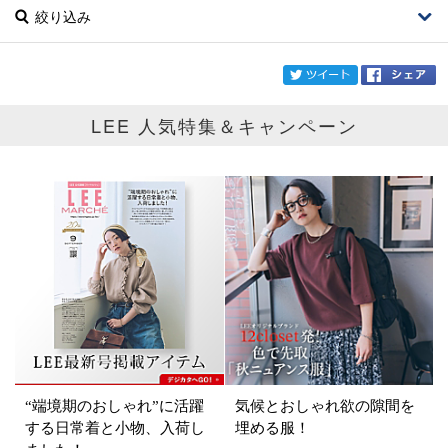
絞り込み
twi
LEE 人気特集＆キャンペーン
ブランド
Le Tricoteur
カテゴリ
サイズ
掲載雑誌
価格
円～
円
“端境期のおしゃれ”に活躍
気候とおしゃれ欲の隙間を
する日常着と小物、入荷し
埋める服！