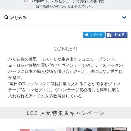
ADER.bijoux（アデル ビジュー）でお探しの条件に一
致する商品が見つかりませんでした。
絞り込み
twi
パリ在住の英里・リストリが生み出すジュエリーブランド。
ブランド
ADER.bijoux
ヨーロッパ各地で買い付けたヴィンテージやデッドストックの
パーツに日本の職人技術が掛け合わさった、他にはない世界観
カテゴリ
が魅力。
“毎日のファッションに気軽に取り入れることができるヴィン
サイズ
テージ”をコンセプトに、ヴィンテージ初心者にも簡単に取り
入れられるアイテムを多数展開している。
掲載雑誌
LEE 人気特集＆キャンペーン
価格
円～
円