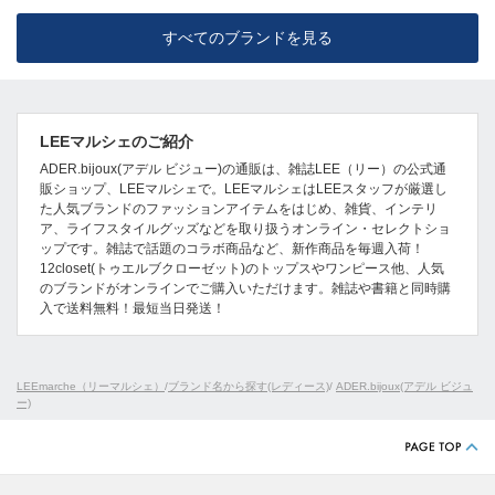
すべてのブランドを見る
LEEマルシェのご紹介
ADER.bijoux(アデル ビジュー)の通販は、雑誌LEE（リー）の公式通
販ショップ、LEEマルシェで。LEEマルシェはLEEスタッフが厳選し
た人気ブランドのファッションアイテムをはじめ、雑貨、インテリ
ア、ライフスタイルグッズなどを取り扱うオンライン・セレクトショ
ップです。雑誌で話題のコラボ商品など、新作商品を毎週入荷！
12closet(トゥエルブクローゼット)のトップスやワンピース他、人気
のブランドがオンラインでご購入いただけます。雑誌や書籍と同時購
入で送料無料！最短当日発送！
LEEmarche（リーマルシェ）
/
ブランド名から探す(レディース)
/
ADER.bijoux(アデル ビジュ
ー)