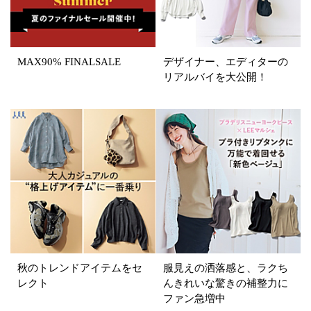
イエロー
レッド
ピンク
パープル
グリーン
ブルー
MAX90% FINALSALE
デザイナー、エディターの
ゴールド
シルバー
マルチ
リアルバイを大公開！
秋のトレンドアイテムをセ
服見えの洒落感と、ラクち
レクト
んきれいな驚きの補整力に
ファン急増中