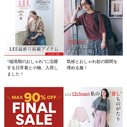
表示オプション
すべて
新着
SALE商品
予約品
再入荷
ラスト1
“端境期のおしゃれ”に活躍
気候とおしゃれ欲の隙間を
する日常着と小物、入荷し
埋める服！
在庫あり
ました！
カラー
ホワイト
ブラック
グレー
ベージュ
ブラウン
オレンジ