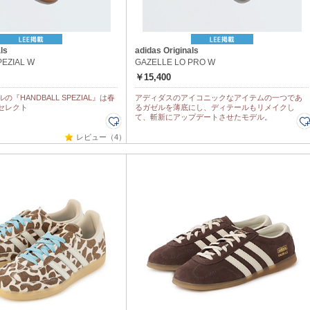
ls
adidas Originals
EZIAL W
GAZELLE LO PRO W
￥15,400
『HANDBALL SPEZIAL』は春
アディダスのアイコニックなアイテムの一つであ
セレクト
るガゼルを薄底にし、ディテールもリメイクし
て、斬新にアップデートさせたモデル。
レビュー（4）