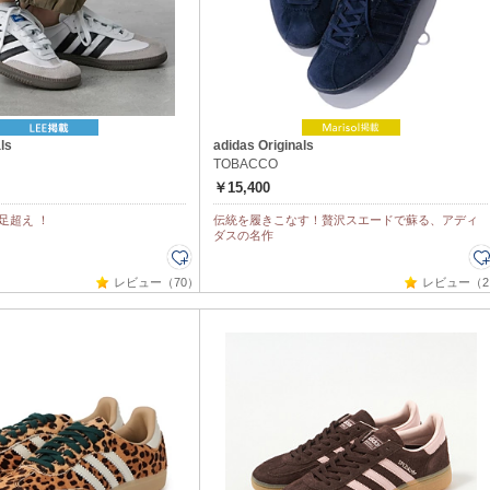
ls
adidas Originals
TOBACCO
￥15,400
足超え ！
伝統を履きこなす！贅沢スエードで蘇る、アディ
ダスの名作
レビュー（70）
レビュー（2