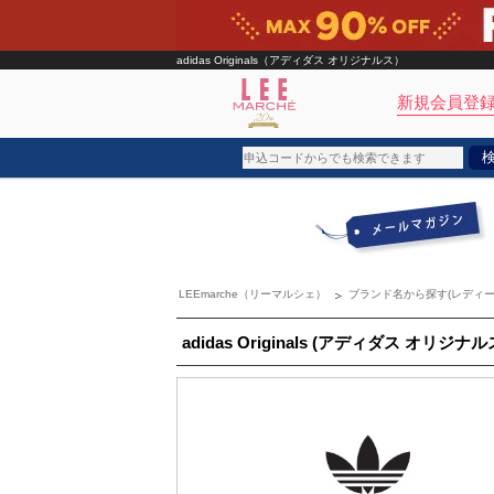
adidas Originals（アディダス オリジナルス）
新規会員登録
ブランド
カテゴリ
LEEmarche（リーマルシェ）
ブランド名から探す(レディー
雑誌掲載アイテム
お気に入り
adidas Originals (アディダス オリジナル
ランキング
特集
雑誌･書籍(一緒に買うと送料無料)