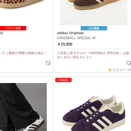
ls
adidas Originals
HANDBALL SPEZIAL W
￥15,950
ハラコ素材が周囲の視線も独占！
人気急上昇モデルの『HANDBALL SPEZIAL』は春
めくきれい色をセレクト
レビュー（4
SALE