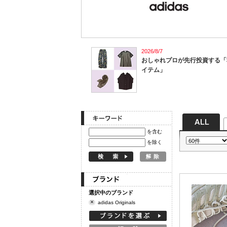
定期購読
2026/8/7
おしゃれプロが先行投資する「
イテム」
を含む
を除く
選択中のブランド
×
adidas Originals