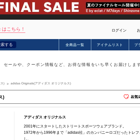
 はこちら！
ログイン
検索する
全商品一覧
アイテムリスト
ブ
カー
セールや、クーポン情報など、お得な情報をいち早くお届けしま
ス)
adidas Originals(アディダス オリジナルス)
ス)
アディダス オリジナルス
2001年にスタートしたストリートスポーツウェアブランド。
1972年から1996年まで「adidas社」のカンパニーロゴだったト
し、