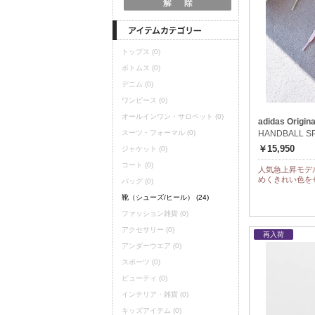
トップス
(0)
ボトムス
(0)
デニム
(0)
ワンピース
(0)
オールインワン・サロペット
(0)
adidas Origina
スーツ・フォーマル
(0)
HANDBALL SP
￥15,950
ジャケット
(0)
コート
(0)
人気急上昇モデルの
めくきれい色を
バッグ
(0)
靴（シューズ/ヒール）
(24)
ファッション雑貨
(0)
アクセサリー
(0)
再入荷
アンダーウエア
(0)
スポーツ
(0)
ビューティ
(0)
インテリア・雑貨
(0)
キッズアイテム
(0)