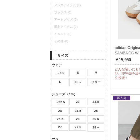
メンズアイテム
(0)
ブックス
(0)
アートグッズ
(0)
限定アイテム
(0)
イベント
(0)
その他
(0)
adidas Origina
SAMBA OG W
￥15,950
ウェア
どんな装いにも
S
M
～XS
び、即完売を繰
立役者！
L
XL～
フリー
シューズ（cm）
再入荷
23
23.5
～22.5
24
24.5
25
25.5
26
26.5
27
27.5
28～
ブラ