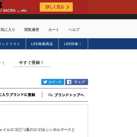
お気に入り
閲覧履歴
カート
ヘルプ
ランドリスト
LEE掲載商品
LEE特集！
ショッピングガイド
トに商品がありません
配送・送料について
今すぐ登録！
す！
お支払い方法について
キャンセルについて
返品・交換について
twitter
Facebook
会員特典のご案内
初めてのお客様
お気に入りブランド登録
ブランドTOP
よくあるご質問
お問合せ
新規会員登録
レフォイルロゴ(三つ葉のロゴ)をシンボルマークと