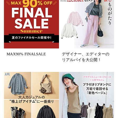
カラー
ホワイト
ブラック
グレー
ベージュ
ブラウン
オレンジ
イエロー
レッド
ピンク
パープル
グリーン
ブルー
MAX90% FINALSALE
デザイナー、エディターの
リアルバイを大公開！
ゴールド
シルバー
マルチ