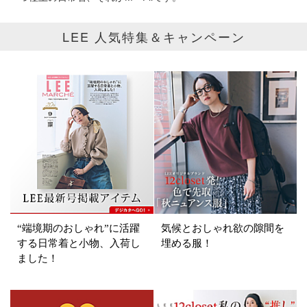
掲載雑誌
LEE 人気特集＆キャンペーン
価格
円～
円
表示オプション
すべて
新着
SALE商品
予約品
再入荷
ラスト1
“端境期のおしゃれ”に活躍
気候とおしゃれ欲の隙間を
する日常着と小物、入荷し
埋める服！
ました！
在庫あり