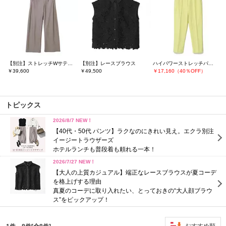
【別注】ストレッチWサテン リラクシーイージートラウザーズ
【別注】レースブラウス
ハイパワーストレッチパンツ
￥39,600
￥49,500
￥17,160（40％OFF）
トピックス
2026/8/7 NEW！
【40代・50代 パンツ】ラクなのにきれい見え。エクラ別注
イージートラウザーズ
ホテルランチも普段着も頼れる一本！
2026/7/27 NEW！
【大人の上質カジュアル】端正なレースブラウスが夏コーデ
を格上げする理由
真夏のコーデに取り入れたい、とっておきの“大人顔ブラウ
ス”をピックアップ！