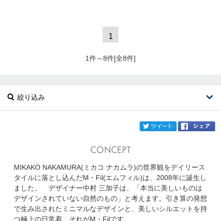
1
1件～8件[全8件]
絞り込み
twi
MIKAKO NAKAMURA(ミカコ ナカムラ)の世界観をデイリース
ブランド
M・fil
タイルに落とし込んだM・Fil(エムフィル)は、2008年に誕生し
ました。 デザイナー中村 三加子は、「本当に美しいものは
カテゴリ
デザインされていない自然のもの」と考えます。引き算の発想
で生み出されたミニマルなデザインと、美しいシルエットを持
サイズ
つ極上の日常着、それがM・Filです。