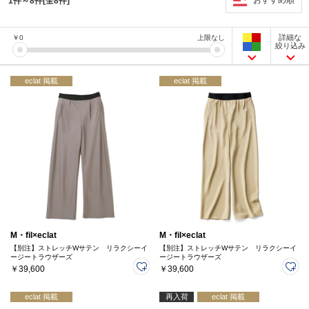
おすすめ順
1件～8件[全8件]
詳細な
￥
0
上限なし
絞り込み
eclat 掲載
eclat 掲載
M・fil×eclat
M・fil×eclat
【別注】ストレッチWサテン リラクシーイ
【別注】ストレッチWサテン リラクシーイ
ージートラウザーズ
ージートラウザーズ
￥39,600
￥39,600
eclat 掲載
再入荷
eclat 掲載