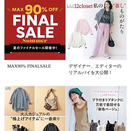
すべて
新着
SALE商品
予約品
再入荷
ラスト1
在庫あり
MAX90% FINALSALE
デザイナー、エディターの
カラー
リアルバイを大公開！
ホワイト
ブラック
グレー
ベージュ
ブラウン
オレンジ
イエロー
レッド
ピンク
パープル
グリーン
ブルー