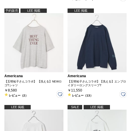
予約販売
LEE 掲載
LEE 掲載
Americana
Americana
【五明祐子さんコラボ】 【洗える】NEWロ
【五明祐子さんコラボ】【洗える】エンブロ
ゴTシャツ
イダリーロングスリーブT
￥8,580
￥11,550
レビュー（2）
レビュー（13）
LEE 掲載
SALE
LEE 掲載