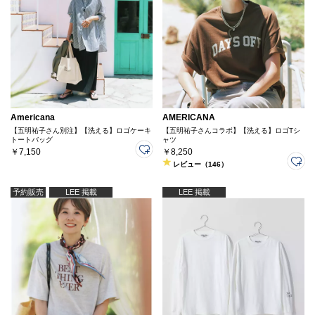
Americana
AMERICANA
【五明祐子さん別注】【洗える】ロゴケーキ
【五明祐子さんコラボ】【洗える】ロゴTシ
トートバッグ
ャツ
￥7,150
￥8,250
レビュー（146）
予約販売
LEE 掲載
LEE 掲載