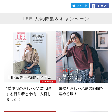
twi
LEE 人気特集＆キャンペーン
ブランド
Americana
カテゴリ
サイズ
掲載雑誌
価格
円～
円
“端境期のおしゃれ”に活躍
気候とおしゃれ欲の隙間を
する日常着と小物、入荷し
埋める服！
ました！
表示オプション