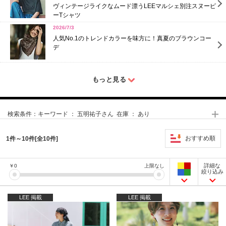
ヴィンテージライクなムード漂うLEEマルシェ別注スヌーピ
ーTシャツ
2026/7/3
人気No.1のトレンドカラーを味方に！真夏のブラウンコー
デ
もっと見る
検索条件：
キーワード ： 五明祐子さん 在庫 ： あり
おすすめ順
1件～10件[全10件]
詳細な
￥
0
上限なし
絞り込み
LEE 掲載
LEE 掲載