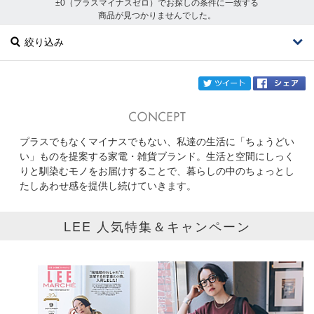
±0（プラスマイナスゼロ）でお探しの条件に一致する
商品が見つかりませんでした。
絞り込み
twi
プラスでもなくマイナスでもない、私達の生活に「ちょうどい
ブランド
±0
い」ものを提案する家電・雑貨ブランド。生活と空間にしっく
りと馴染むモノをお届けすることで、暮らしの中のちょっとし
カテゴリ
たしあわせ感を提供し続けていきます。
サイズ
LEE 人気特集＆キャンペーン
掲載雑誌
価格
円～
円