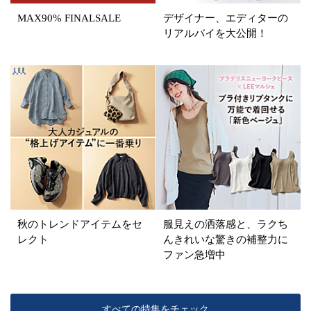
イエロー
レッド
ピンク
MAX90% FINALSALE
デザイナー、エディターの
リアルバイを大公開！
パープル
グリーン
ブルー
ゴールド
シルバー
マルチ
秋のトレンドアイテムをセ
服見えの洒落感と、ラクち
レクト
んきれいな驚きの補整力に
ファン急増中
すべての特集をチェック