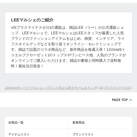
LEEマルシェのご紹介
±0(プラスマイナスゼロ)の通販は、雑誌LEE（リー）の公式通販ショ
ップ、LEEマルシェで。LEEマルシェはLEEスタッフが厳選した人気
ブランドのファッションアイテムをはじめ、雑貨、インテリア、ライ
フスタイルグッズなどを取り扱うオンライン・セレクトショップで
す。雑誌で話題のコラボ商品など、新作商品を毎週入荷！12closet(ト
ゥエルブクローゼット)のトップスやワンピース他、人気のブランドが
オンラインでご購入いただけます。雑誌や書籍と同時購入で送料無
料！最短当日発送！
LEEmarche（リーマルシェ）
/
ブランド名から探す(ホーム＆キッズ)
/
±0(プラスマイナスゼロ)
全商品一覧
新着商品
アイテムリスト
ブランドリスト