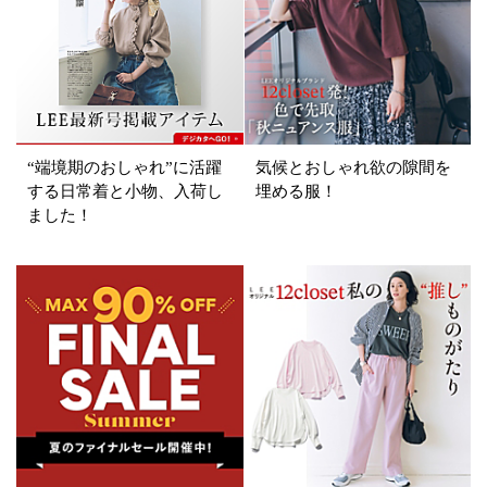
表示オプション
すべて
新着
SALE商品
予約品
“端境期のおしゃれ”に活躍
気候とおしゃれ欲の隙間を
する日常着と小物、入荷し
埋める服！
再入荷
ラスト1
ました！
在庫あり
カラー
ホワイト
ブラック
グレー
ベージュ
ブラウン
オレンジ