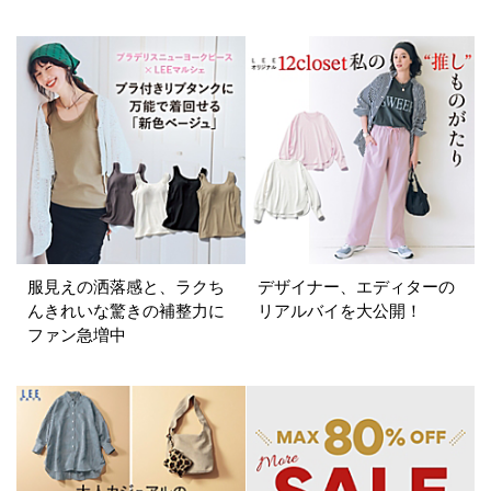
ホワイト
ブラック
グレー
ベージュ
ブラウン
オレンジ
イエロー
レッド
ピンク
パープル
グリーン
ブルー
ゴールド
シルバー
マルチ
服見えの洒落感と、ラクち
デザイナー、エディターの
んきれいな驚きの補整力に
リアルバイを大公開！
ファン急増中