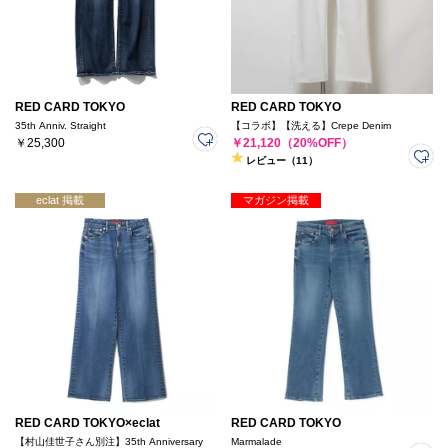
RED CARD TOKYO
RED CARD TOKYO
35th Anniv. Straight
【コラボ】【洗える】Crepe Denim
￥25,300
￥21,120（20%OFF）
レビュー（11）
eclat 掲載
マガジン掲載
RED CARD TOKYO×eclat
RED CARD TOKYO
【村山佳世子さん別注】35th Anniversary
Marmalade