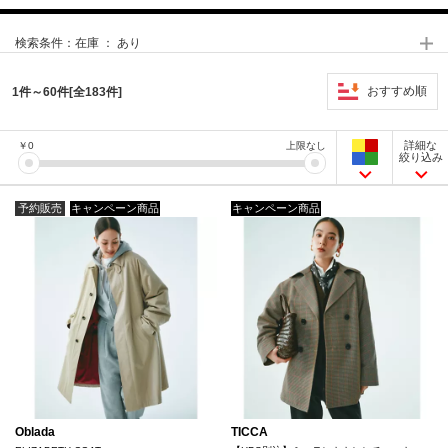
検索条件：
在庫 ： あり
おすすめ順
1件～60件[全183件]
詳細な
￥
0
上限なし
絞り込み
予約販売
キャンペーン商品
キャンペーン商品
Oblada
TICCA