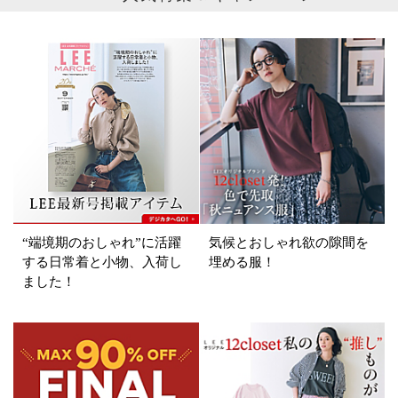
ブランド
カテゴリ
コート
サイズ
掲載雑誌
“端境期のおしゃれ”に活躍
気候とおしゃれ欲の隙間を
価格
する日常着と小物、入荷し
埋める服！
ました！
円～
円
表示オプション
すべて
新着