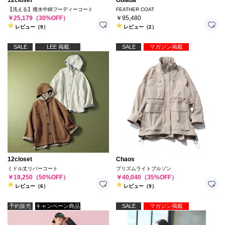
12closet
Oblada
【洗える】撥水中綿フーディーコート
FEATHER COAT
￥25,179（30%OFF）
￥95,480
レビュー（9）
レビュー（2）
SALE
LEE 掲載
SALE
マガジン掲載
12closet
Chaos
ミドル丈リバーコート
プリズムライトブルゾン
￥19,250（50%OFF）
￥40,040（35%OFF）
レビュー（6）
レビュー（9）
予約販売
キャンペーン商品
SALE
マガジン掲載