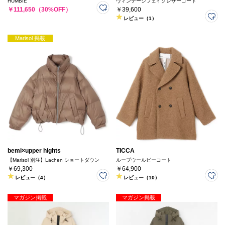
HUMBIE
ヴィンテージフェイクレザーコート
￥111,650（30%OFF）
￥39,600
レビュー（1）
Marisol 掲載
bemi×upper hights
TICCA
【Marisol 別注】Lachen ショートダウン
ループウールピーコート
￥69,300
￥64,900
レビュー（4）
レビュー（10）
マガジン掲載
マガジン掲載