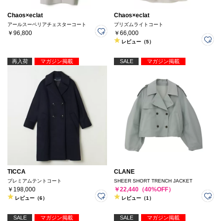
Chaos×eclat
Chaos×eclat
アールスーペリアチェスターコート
プリズムライトコート
￥96,800
￥66,000
レビュー（5）
再入荷
マガジン掲載
SALE
マガジン掲載
TICCA
CLANE
プレミアムテントコート
SHEER SHORT TRENCH JACKET
￥198,000
￥22,440（40%OFF）
レビュー（6）
レビュー（1）
SALE
マガジン掲載
SALE
マガジン掲載