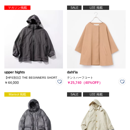
マガジン掲載
SALE
LEE 掲載
upper hights
dahl’ia
【HPS別注】THE BEGINNERS SHORT
テントハーフコート
￥44,000
￥25,740（40%OFF）
Marisol 掲載
SALE
LEE 掲載