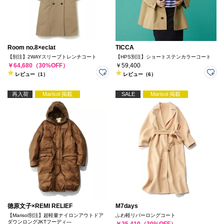
Room no.8×eclat
TICCA
【別注】2WAYスリーブトレンチコート
【HPS別注】ショートステンカラーコート
￥64,680（30%OFF）
￥59,400
レビュー（1）
レビュー（6）
再入荷
Marisol 掲載
SALE
Marisol 掲載
徳原文子×REMI RELIEF
M7days
【Marisol別注】超軽量ナイロンアウトドア
ふわ軽リバーロングコート
ダウンロングJKTフーディ―
￥25,410（30%OFF）