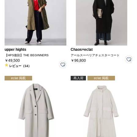
upper hights
Chaos×eclat
【HPS復刻】THE BEGINNERS
アールスーペリアチェスターコート
￥49,500
￥96,800
レビュー（14）
eclat 掲載
再入荷
eclat 掲載