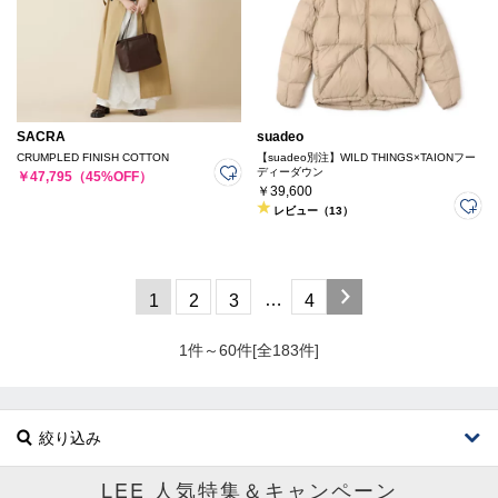
SACRA
suadeo
CRUMPLED FINISH COTTON
【suadeo別注】WILD THINGS×TAIONフー
ディーダウン
￥47,795（45%OFF）
￥39,600
レビュー（13）
…
1
2
3
4
1件～60件[全183件]
絞り込み
LEE 人気特集＆キャンペーン