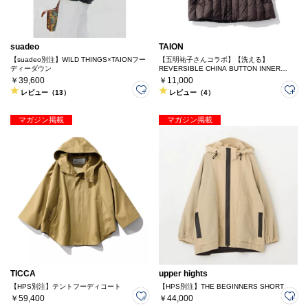
suadeo
TAION
【suadeo別注】WILD THINGS×TAIONフー
【五明祐子さんコラボ】【洗える】
ディーダウン
REVERSIBLE CHINA BUTTON INNER
DOWN VEST
￥39,600
￥11,000
レビュー（13）
レビュー（4）
マガジン掲載
マガジン掲載
TICCA
upper hights
【HPS別注】テントフーディコート
【HPS別注】THE BEGINNERS SHORT
￥59,400
￥44,000