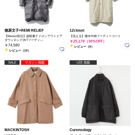
徳原文子×REMI RELIEF
12closet
【Marisol別注】超軽量ナイロンアウトドア
【洗える】撥水中綿フーディーコート
ダウンロングJKTフーディ―
￥25,179（30%OFF）
￥74,580
レビュー（9）
レビュー（10）
SALE
マガジン掲載
LEE 掲載
MACKINTOSH
Curensology