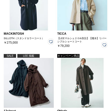
MACKINTOSH
TICCA
SILLOTH（スタンドカラーコート）
【LEEマルシェ２０th別注】【撥水】リバー
シブルショートコート
￥275,000
￥79,200
SALE
LEE 掲載
キャンペーン商品