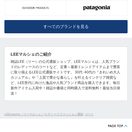
すべてのブランドを見る
LEEマルシェのご紹介
雑誌LEE（リー）の公式通販ショップ、LEEマルシェは、人気ブラン
ドのレディースのコートなど、定番～最新トレンドアイテムまで豊富
に取り揃えるLEE公式通販サイトです。 30代･40代の『きれいめ大人
カジュアル』や『上質で豊かな暮らし』を叶えるインテリア雑貨な
ど、LEE世代に向けた逸品や人気ブランド商品を購入できます。毎日
新作アイテム入荷中！雑誌や書籍と同時購入で送料無料！最短当日発
送！
LEEmarche（リーマルシェ）
/
レディースファッション通販
/
コート