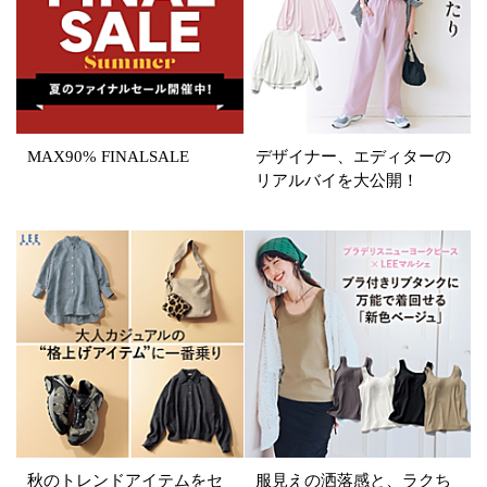
SALE商品
予約品
再入荷
ラスト1
在庫あり
MAX90% FINALSALE
デザイナー、エディターの
リアルバイを大公開！
カラー
ホワイト
ブラック
グレー
ベージュ
ブラウン
オレンジ
イエロー
レッド
ピンク
パープル
グリーン
ブルー
ゴールド
シルバー
マルチ
秋のトレンドアイテムをセ
服見えの洒落感と、ラクち