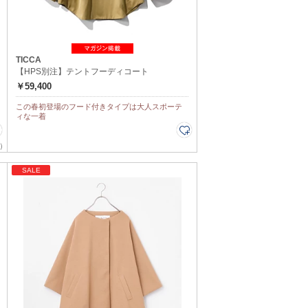
TICCA
【HPS別注】テントフーディコート
￥59,400
この春初登場のフード付きタイプは大人スポーテ
ィな一着
）
SALE