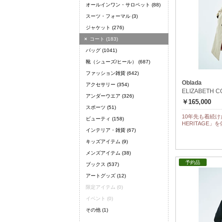
オールインワン・サロペット
(88)
スーツ・フォーマル
(3)
ジャケット
(276)
×
コート
(183)
バッグ
(1041)
靴（シューズ/ヒール）
(687)
ファッション雑貨
(642)
Oblada
アクセサリー
(354)
ELIZABETH C
アンダーウエア
(326)
￥165,000
スポーツ
(51)
10年先も着続けた
ビューティ
(158)
HERITAGE
インテリア・雑貨
(67)
キッズアイテム
(9)
メンズアイテム
(38)
予約品
ブックス
(537)
アートグッズ
(12)
限定アイテム
(0)
イベント
(0)
その他
(1)