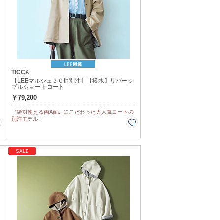
TICCA
【LEEマルシェ２０th別注】【撥水】リバーシ
ブルショートコート
￥79,200
〝絶対使える両A面〟にこだわった大人気コートの
別注モデル！
SALE