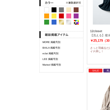
12closet
【洗える】撥
￥25,179（3
MORE 掲載号別
BAILA 掲載号別
さっと羽織るだ
イチ押し！
eclat 掲載号別
LEE 掲載号別
Marisol 掲載号別
SALE
再