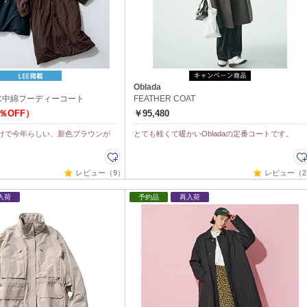
Oblada
水中綿フーディーコート
FEATHER COAT
0％OFF）
￥95,480
けで今年らしい、新色ブラウンが
とても軽くて暖かいObladaの定番コートです。
レビュー（9）
レビュー（2
入荷
予約品
再入荷