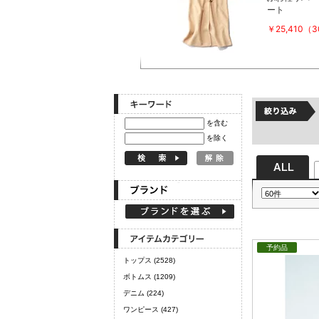
ート
定期購読
￥25,410（
を含む
を除く
予約品
トップス
(2528)
ボトムス
(1209)
デニム
(224)
ワンピース
(427)