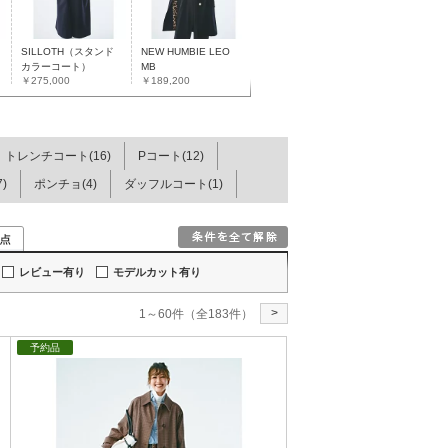
SILLOTH（スタンド
NEW HUMBIE LEO
カラーコート）
MB
￥275,000
￥189,200
トレンチコート(16)
Pコート(12)
)
ポンチョ(4)
ダッフルコート(1)
レビュー有り
モデルカット有り
>
1～60件（全183件）
予約品