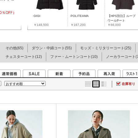
30％OFF）
GIGI
POLITEAMA
【HPS別注】ループ
ウールPート
￥148,500
￥167,200
￥66,000
その他(65)
ダウン・中綿コート(55)
モッズ・ミリタリーコート(25)
チェスターコート(12)
ファー・ムートンコート(10)
ノーカラーコート(7
在庫有り