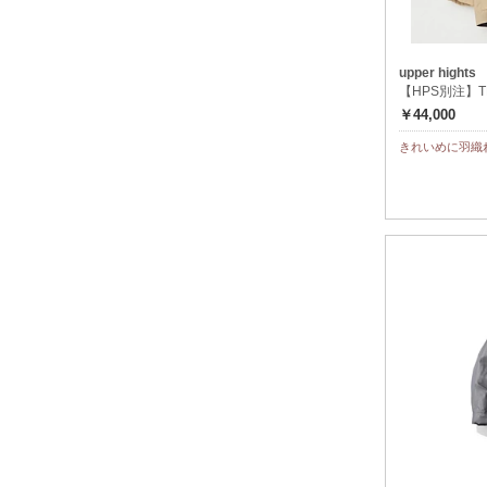
upper hights
【HPS別注】TH
￥44,000
きれいめに羽織