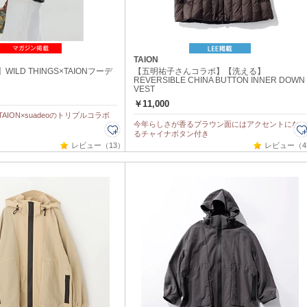
TAION
】WILD THINGS×TAIONフーデ
【五明祐子さんコラボ】【洗える】
REVERSIBLE CHINA BUTTON INNER DOWN
VEST
￥11,000
S×TAION×suadeoのトリプルコラボ
今年らしさが香るブラウン面にはアクセントにな
るチャイナボタン付き
レビュー（13）
レビュー（4