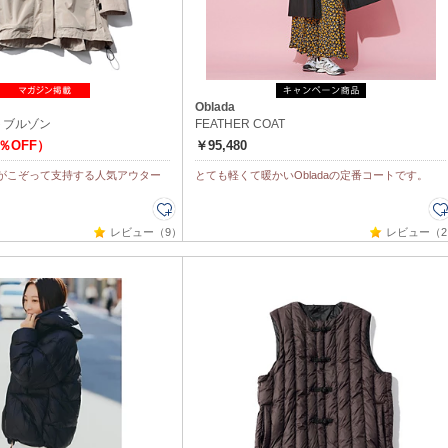
Oblada
トブルゾン
FEATHER COAT
5％OFF）
￥95,480
がこぞって支持する人気アウター
とても軽くて暖かいObladaの定番コートです。
レビュー（9）
レビュー（2