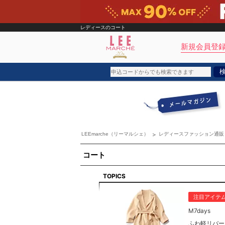
レディースのコート
新規会員登録
ブランド
カテゴリ
LEEmarche（リーマルシェ）
レディースファッション通販
雑誌掲載アイテム
お気に入り
コート
TOPICS
ランキング
特集
注目アイテ
M7days
ふわ軽リバー
雑誌･書籍(一緒に買うと送料無料)