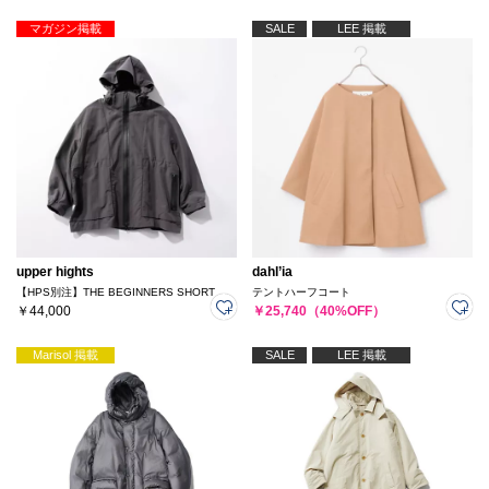
マガジン掲載
SALE
LEE 掲載
upper hights
dahl’ia
【HPS別注】THE BEGINNERS SHORT
テントハーフコート
￥44,000
￥25,740（40%OFF）
Marisol 掲載
SALE
LEE 掲載