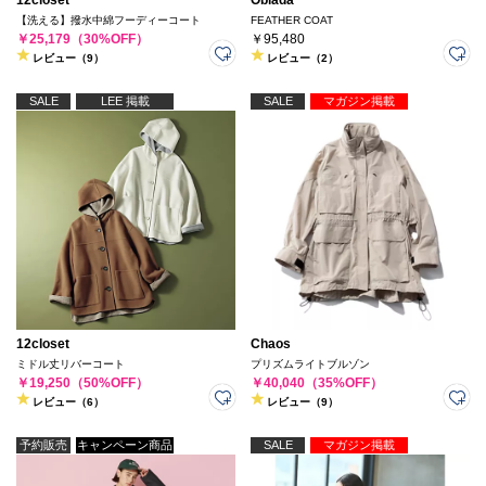
12closet
Oblada
【洗える】撥水中綿フーディーコート
FEATHER COAT
￥25,179（30%OFF）
￥95,480
レビュー（9）
レビュー（2）
SALE
LEE 掲載
SALE
マガジン掲載
12closet
Chaos
ミドル丈リバーコート
プリズムライトブルゾン
￥19,250（50%OFF）
￥40,040（35%OFF）
レビュー（6）
レビュー（9）
予約販売
キャンペーン商品
SALE
マガジン掲載