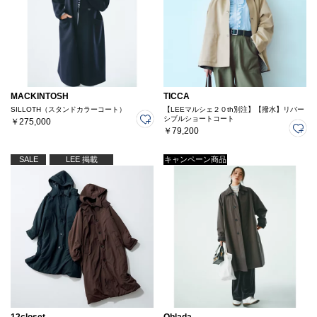
MACKINTOSH
TICCA
SILLOTH（スタンドカラーコート）
【LEEマルシェ２０th別注】【撥水】リバー
シブルショートコート
￥275,000
￥79,200
SALE
LEE 掲載
キャンペーン商品