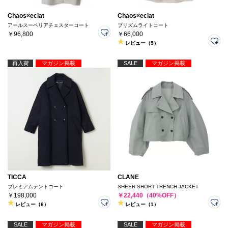
Chaos×eclat
Chaos×eclat
アールスーペリアチェスターコート
プリズムライトコート
￥96,800
￥66,000
レビュー（5）
再入荷
マガジン掲載
SALE
マガジン掲載
TICCA
CLANE
プレミアムテントコート
SHEER SHORT TRENCH JACKET
￥198,000
￥22,440（40%OFF）
レビュー（6）
レビュー（1）
SALE
マガジン掲載
SALE
マガジン掲載