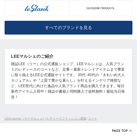
すべてのブランドを見る
LEEマルシェのご紹介
雑誌LEE（リー）の公式通販ショップ、LEEマルシェは、人気ブラン
ドのレディースのコートなど、定番～最新トレンドアイテムまで豊富
に取り揃えるLEE公式通販サイトです。 30代･40代の『きれいめ大人
カジュアル』や『上質で豊かな暮らし』を叶えるインテリア雑貨な
ど、LEE世代に向けた逸品や人気ブランド商品を購入できます。毎日
新作アイテム入荷中！雑誌や書籍と同時購入で送料無料！最短当日発
送！
LEEmarche（リーマルシェ）
/
レディースファッション通販
/
コート