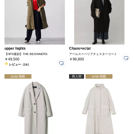
upper hights
Chaos×eclat
【HPS復刻】THE BEGINNERS
アールスーペリアチェスターコート
￥49,500
￥96,800
レビュー（14）
eclat 掲載
再入荷
eclat 掲載