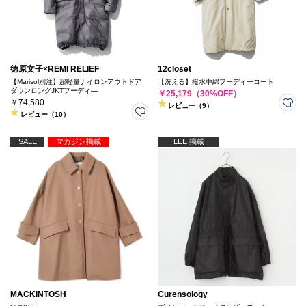
徳原文子×REMI RELIEF
12closet
【Marisol別注】超軽量ナイロンアウトドア
【洗える】撥水中綿フーディーコート
ダウンロングJKTフーディ―
￥25,179（30%OFF）
￥74,580
レビュー（9）
レビュー（10）
SALE
マガジン掲載
LEE 掲載
MACKINTOSH
Curensology