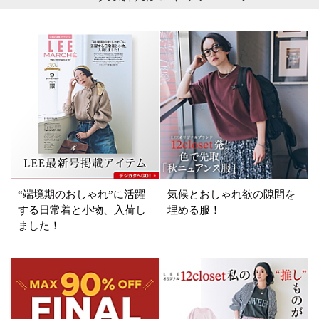
ブランド
カテゴリ
コート
サイズ
掲載雑誌
“端境期のおしゃれ”に活躍
気候とおしゃれ欲の隙間を
価格
する日常着と小物、入荷し
埋める服！
ました！
円～
円
表示オプション
すべて
新着