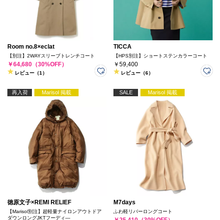
Room no.8×eclat
TICCA
【別注】2WAYスリーブトレンチコート
【HPS別注】ショートステンカラーコート
￥64,680（30%OFF）
￥59,400
レビュー（1）
レビュー（6）
再入荷
Marisol 掲載
SALE
Marisol 掲載
徳原文子×REMI RELIEF
M7days
【Marisol別注】超軽量ナイロンアウトドア
ふわ軽リバーロングコート
ダウンロングJKTフーディ―
￥25,410（30%OFF）