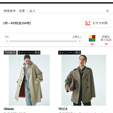
検索条件：
在庫 ： あり
おすすめ順
1件～60件[全184件]
詳細な
￥
0
上限なし
絞り込み
予約販売
キャンペーン商品
キャンペーン商品
Oblada
TICCA