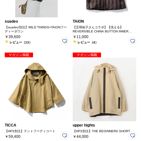
suadeo
TAION
【suadeo別注】WILD THINGS×TAIONフー
【五明祐子さんコラボ】【洗える】
ディーダウン
REVERSIBLE CHINA BUTTON INNER
DOWN VEST
￥39,600
￥11,000
レビュー（13）
レビュー（4）
マガジン掲載
マガジン掲載
TICCA
upper hights
【HPS別注】テントフーディコート
【HPS別注】THE BEGINNERS SHORT
￥59,400
￥44,000