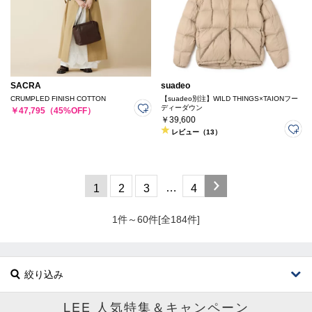
SACRA
suadeo
CRUMPLED FINISH COTTON
【suadeo別注】WILD THINGS×TAIONフー
ディーダウン
￥47,795（45%OFF）
￥39,600
レビュー（13）
…
1
2
3
4
1件～60件[全184件]
絞り込み
LEE 人気特集＆キャンペーン