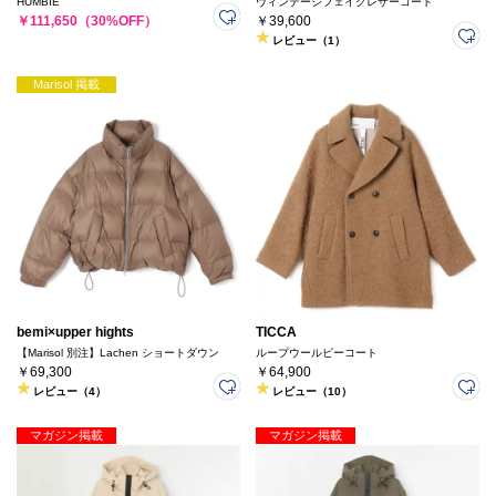
HUMBIE
ヴィンテージフェイクレザーコート
￥111,650（30%OFF）
￥39,600
レビュー（1）
Marisol 掲載
bemi×upper hights
TICCA
【Marisol 別注】Lachen ショートダウン
ループウールピーコート
￥69,300
￥64,900
レビュー（4）
レビュー（10）
マガジン掲載
マガジン掲載