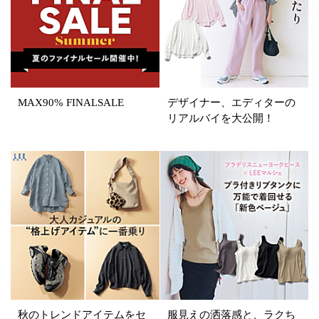
SALE商品
予約品
再入荷
ラスト1
在庫あり
MAX90% FINALSALE
デザイナー、エディターの
リアルバイを大公開！
カラー
ホワイト
ブラック
グレー
ベージュ
ブラウン
オレンジ
イエロー
レッド
ピンク
パープル
グリーン
ブルー
ゴールド
シルバー
マルチ
秋のトレンドアイテムをセ
服見えの洒落感と、ラクち