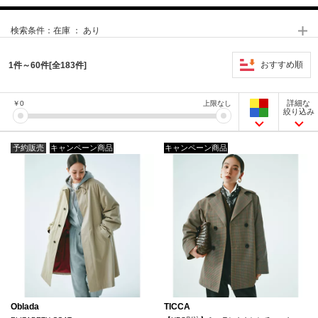
検索条件：
在庫 ： あり
おすすめ順
1件～60件[全183件]
詳細な
￥
0
上限なし
絞り込み
予約販売
キャンペーン商品
キャンペーン商品
Oblada
TICCA