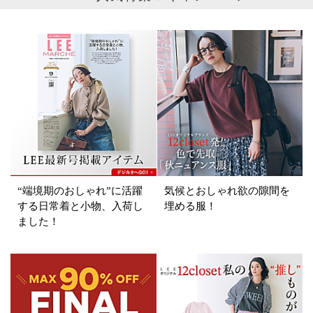
ブランド
カテゴリ
コート
サイズ
掲載雑誌
“端境期のおしゃれ”に活躍
気候とおしゃれ欲の隙間を
価格
する日常着と小物、入荷し
埋める服！
ました！
円～
円
表示オプション
すべて
新着