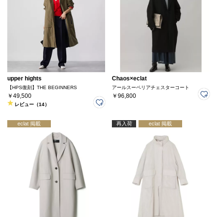
upper hights
Chaos×eclat
【HPS復刻】THE BEGINNERS
アールスーペリアチェスターコート
￥49,500
￥96,800
レビュー（14）
eclat 掲載
再入荷
eclat 掲載