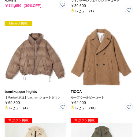
HUMBIE
ヴィンテージフェイクレザーコート
￥111,650（30%OFF）
￥39,600
レビュー（1）
Marisol 掲載
bemi×upper hights
TICCA
【Marisol 別注】Lachen ショートダウン
ループウールピーコート
￥69,300
￥64,900
レビュー（4）
レビュー（10）
マガジン掲載
マガジン掲載