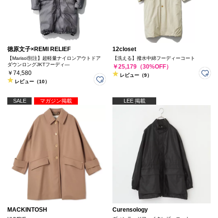
徳原文子×REMI RELIEF
12closet
【Marisol別注】超軽量ナイロンアウトドア
【洗える】撥水中綿フーディーコート
ダウンロングJKTフーディ―
￥25,179（30%OFF）
￥74,580
レビュー（9）
レビュー（10）
SALE
マガジン掲載
LEE 掲載
MACKINTOSH
Curensology