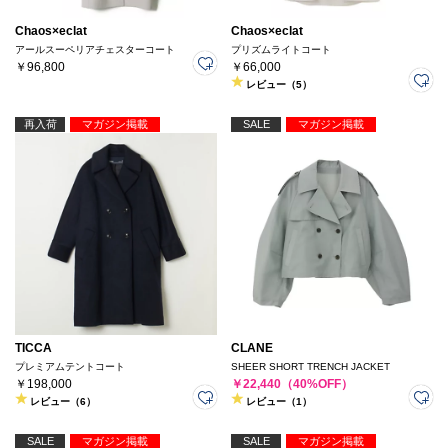
Chaos×eclat
Chaos×eclat
アールスーペリアチェスターコート
プリズムライトコート
￥96,800
￥66,000
レビュー（5）
再入荷
マガジン掲載
SALE
マガジン掲載
TICCA
CLANE
プレミアムテントコート
SHEER SHORT TRENCH JACKET
￥198,000
￥22,440（40%OFF）
レビュー（6）
レビュー（1）
SALE
マガジン掲載
SALE
マガジン掲載