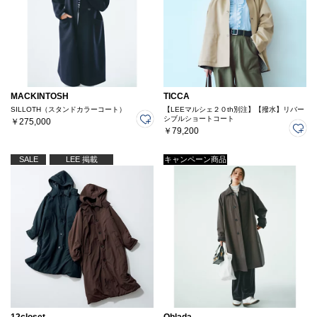
MACKINTOSH
TICCA
SILLOTH（スタンドカラーコート）
【LEEマルシェ２０th別注】【撥水】リバー
シブルショートコート
￥275,000
￥79,200
SALE
LEE 掲載
キャンペーン商品