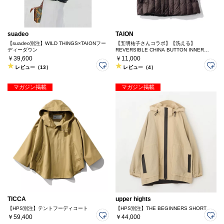
suadeo
TAION
【suadeo別注】WILD THINGS×TAIONフー
【五明祐子さんコラボ】【洗える】
ディーダウン
REVERSIBLE CHINA BUTTON INNER
DOWN VEST
￥39,600
￥11,000
レビュー（13）
レビュー（4）
マガジン掲載
マガジン掲載
TICCA
upper hights
【HPS別注】テントフーディコート
【HPS別注】THE BEGINNERS SHORT
￥59,400
￥44,000