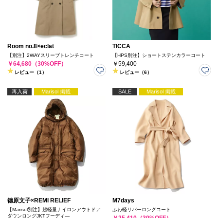
Room no.8×eclat
TICCA
【別注】2WAYスリーブトレンチコート
【HPS別注】ショートステンカラーコート
￥64,680（30%OFF）
￥59,400
レビュー（1）
レビュー（6）
再入荷
Marisol 掲載
SALE
Marisol 掲載
徳原文子×REMI RELIEF
M7days
【Marisol別注】超軽量ナイロンアウトドア
ふわ軽リバーロングコート
ダウンロングJKTフーディ―
￥25,410（30%OFF）