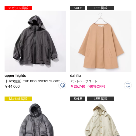
マガジン掲載
SALE
LEE 掲載
upper hights
dahl’ia
【HPS別注】THE BEGINNERS SHORT
テントハーフコート
￥44,000
￥25,740（40%OFF）
Marisol 掲載
SALE
LEE 掲載