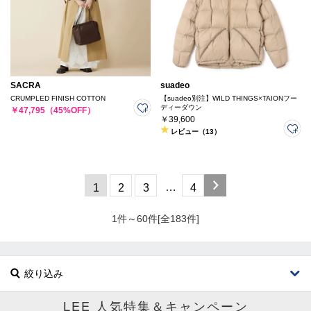
SACRA
suadeo
CRUMPLED FINISH COTTON
【suadeo別注】WILD THINGS×TAIONフー
ディーダウン
￥47,795（45%OFF）
￥39,600
レビュー（13）
…
1
2
3
4
1件～60件[全183件]
絞り込み
LEE 人気特集＆キャンペーン