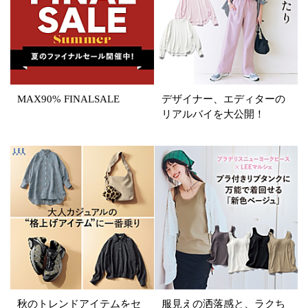
SALE商品
予約品
再入荷
ラスト1
在庫あり
MAX90% FINALSALE
デザイナー、エディターの
リアルバイを大公開！
カラー
ホワイト
ブラック
グレー
ベージュ
ブラウン
オレンジ
イエロー
レッド
ピンク
パープル
グリーン
ブルー
ゴールド
シルバー
マルチ
秋のトレンドアイテムをセ
服見えの洒落感と、ラクち