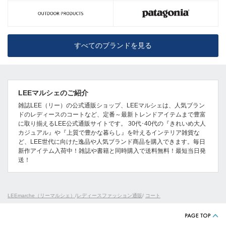
すべてのブランドを見る
LEEマルシェのご紹介
雑誌LEE（リー）の公式通販ショップ、LEEマルシェは、人気ブラン
ドのレディースのコートなど、定番～最新トレンドアイテムまで豊富
に取り揃えるLEE公式通販サイトです。 30代･40代の『きれいめ大人
カジュアル』や『上質で豊かな暮らし』を叶えるインテリア雑貨な
ど、LEE世代に向けた逸品や人気ブランド商品を購入できます。毎日
新作アイテム入荷中！雑誌や書籍と同時購入で送料無料！最短当日発
送！
LEEmarche（リーマルシェ）
/
レディースファッション通販
/
コート