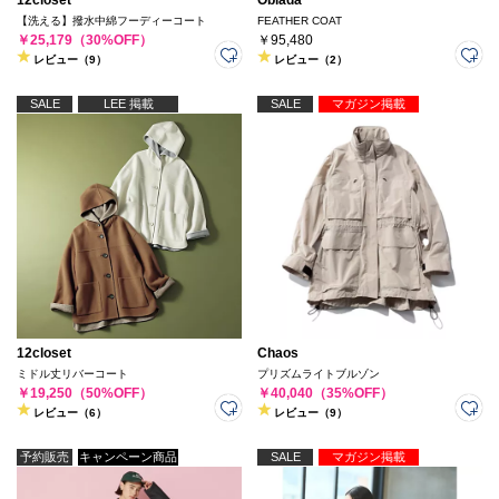
12closet
Oblada
【洗える】撥水中綿フーディーコート
FEATHER COAT
￥25,179（30%OFF）
￥95,480
レビュー（9）
レビュー（2）
SALE
LEE 掲載
SALE
マガジン掲載
12closet
Chaos
ミドル丈リバーコート
プリズムライトブルゾン
￥19,250（50%OFF）
￥40,040（35%OFF）
レビュー（6）
レビュー（9）
予約販売
キャンペーン商品
SALE
マガジン掲載