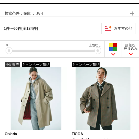
検索条件：
在庫 ： あり
おすすめ順
1件～60件[全184件]
詳細な
￥
0
上限なし
絞り込み
予約販売
キャンペーン商品
キャンペーン商品
Oblada
TICCA