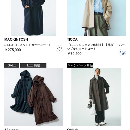
MACKINTOSH
TICCA
SILLOTH（スタンドカラーコート）
【LEEマルシェ２０th別注】【撥水】リバー
シブルショートコート
￥275,000
￥79,200
SALE
LEE 掲載
キャンペーン商品