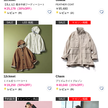
12closet
Oblada
【洗える】撥水中綿フーディーコート
FEATHER COAT
￥25,179（30%OFF）
￥95,480
レビュー（9）
レビュー（2）
SALE
LEE 掲載
SALE
マガジン掲載
12closet
Chaos
ミドル丈リバーコート
プリズムライトブルゾン
￥19,250（50%OFF）
￥40,040（35%OFF）
レビュー（6）
レビュー（9）
予約販売
キャンペーン商品
SALE
マガジン掲載