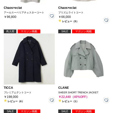
Chaos×eclat
Chaos×eclat
アールスーペリアチェスターコート
プリズムライトコート
￥96,800
￥66,000
レビュー（5）
再入荷
マガジン掲載
SALE
マガジン掲載
TICCA
CLANE
プレミアムテントコート
SHEER SHORT TRENCH JACKET
￥198,000
￥22,440（40%OFF）
レビュー（6）
レビュー（1）
SALE
マガジン掲載
SALE
マガジン掲載