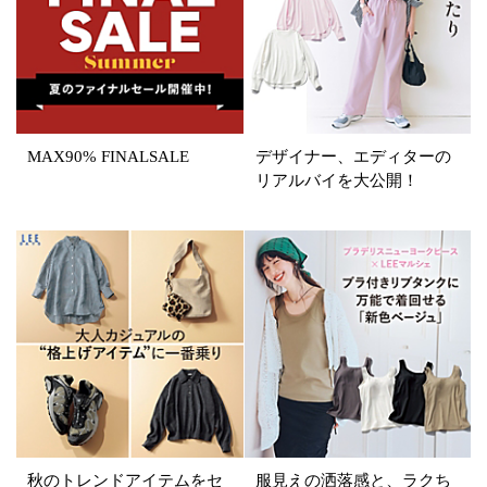
SALE商品
予約品
再入荷
ラスト1
在庫あり
MAX90% FINALSALE
デザイナー、エディターの
リアルバイを大公開！
カラー
ホワイト
ブラック
グレー
ベージュ
ブラウン
オレンジ
イエロー
レッド
ピンク
パープル
グリーン
ブルー
ゴールド
シルバー
マルチ
秋のトレンドアイテムをセ
服見えの洒落感と、ラクち