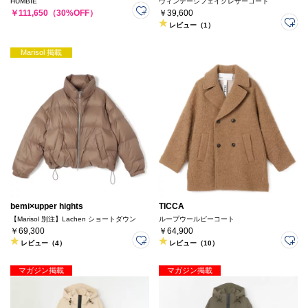
HUMBIE
ヴィンテージフェイクレザーコート
￥111,650（30%OFF）
￥39,600
レビュー（1）
Marisol 掲載
bemi×upper hights
TICCA
【Marisol 別注】Lachen ショートダウン
ループウールピーコート
￥69,300
￥64,900
レビュー（4）
レビュー（10）
マガジン掲載
マガジン掲載