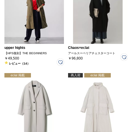
upper hights
Chaos×eclat
【HPS復刻】THE BEGINNERS
アールスーペリアチェスターコート
￥49,500
￥96,800
レビュー（14）
eclat 掲載
再入荷
eclat 掲載