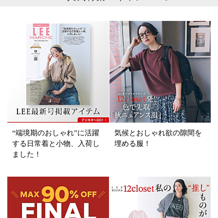
ブランド
カテゴリ
コート
サイズ
掲載雑誌
“端境期のおしゃれ”に活躍
気候とおしゃれ欲の隙間を
価格
する日常着と小物、入荷し
埋める服！
ました！
円～
円
表示オプション
すべて
新着