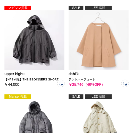
マガジン掲載
SALE
LEE 掲載
upper hights
dahl’ia
【HPS別注】THE BEGINNERS SHORT
テントハーフコート
￥44,000
￥25,740（40%OFF）
Marisol 掲載
SALE
LEE 掲載