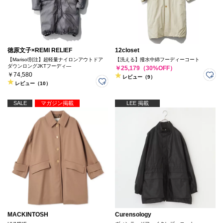
徳原文子×REMI RELIEF
12closet
【Marisol別注】超軽量ナイロンアウトドア
【洗える】撥水中綿フーディーコート
ダウンロングJKTフーディ―
￥25,179（30%OFF）
￥74,580
レビュー（9）
レビュー（10）
SALE
マガジン掲載
LEE 掲載
MACKINTOSH
Curensology