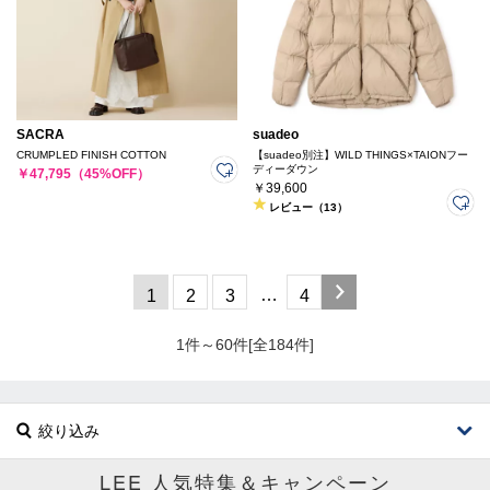
SACRA
suadeo
CRUMPLED FINISH COTTON
【suadeo別注】WILD THINGS×TAIONフー
ディーダウン
￥47,795（45%OFF）
￥39,600
レビュー（13）
…
1
2
3
4
1件～60件[全184件]
絞り込み
LEE 人気特集＆キャンペーン