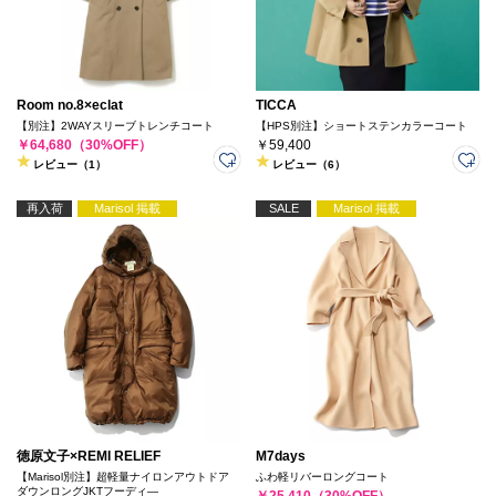
Room no.8×eclat
TICCA
【別注】2WAYスリーブトレンチコート
【HPS別注】ショートステンカラーコート
￥64,680（30%OFF）
￥59,400
レビュー（1）
レビュー（6）
再入荷
Marisol 掲載
SALE
Marisol 掲載
徳原文子×REMI RELIEF
M7days
【Marisol別注】超軽量ナイロンアウトドア
ふわ軽リバーロングコート
ダウンロングJKTフーディ―
￥25,410（30%OFF）