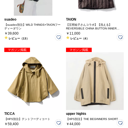
suadeo
TAION
【suadeo別注】WILD THINGS×TAIONフー
【五明祐子さんコラボ】【洗える】
ディーダウン
REVERSIBLE CHINA BUTTON INNER
DOWN VEST
￥39,600
￥11,000
レビュー（13）
レビュー（4）
マガジン掲載
マガジン掲載
TICCA
upper hights
【HPS別注】テントフーディコート
【HPS別注】THE BEGINNERS SHORT
￥59,400
￥44,000