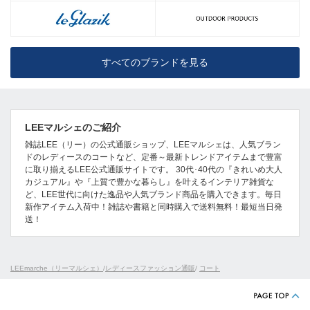
すべてのブランドを見る
LEEマルシェのご紹介
雑誌LEE（リー）の公式通販ショップ、LEEマルシェは、人気ブラン
ドのレディースのコートなど、定番～最新トレンドアイテムまで豊富
に取り揃えるLEE公式通販サイトです。 30代･40代の『きれいめ大人
カジュアル』や『上質で豊かな暮らし』を叶えるインテリア雑貨な
ど、LEE世代に向けた逸品や人気ブランド商品を購入できます。毎日
新作アイテム入荷中！雑誌や書籍と同時購入で送料無料！最短当日発
送！
LEEmarche（リーマルシェ）
/
レディースファッション通販
/
コート