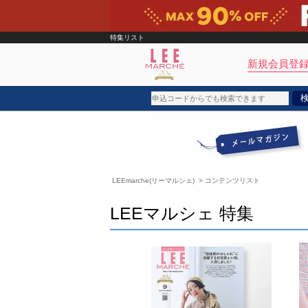
特集リスト
新規会員登録
ブランド
カテゴリ
LEEmarche(リーマルシェ)
> コンテンツリスト
雑誌掲載アイテム
お気に入り
LEEマルシェ 特集
ランキング
特集
雑誌･書籍(一緒に買うと送料無料)