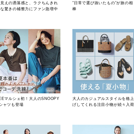
服見えの洒落感と、ラクちんきれ
”日常で選び抜いたもの”が旅の相
いな驚きの補整力にファン急増中
棒
EEマルシェ初！大人のSNOOPY
大人のカジュアルスタイルを格
Tシャツも登場
げしてくれる注目小物が続々入