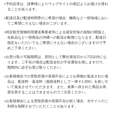
○予約品等は、諸事情によりウェブサイトの表記よりお届けが遅れ
ることがあります。
○配達日及び配達時間帯のご希望の場合、離島など一部地域におい
てご希望にそえない場合がございます。
○特定航空貨物利用運送事業者等による保安対策の規制の関係上、
化粧品など一部商品の沖縄への配送が船便になります。配達日
指定をいただいてもご希望にそえない場合がございますので予
めご了承ください。
○お受け取り可能期間は、原則として弊社発送日から7日以内にな
ります。ご不在の場合は配送会社が不在通知を残しますので、
期間内に必ずお受け取りください。
○お客様都合での受取辞退や長期不在によりお荷物が返送された場
合は、配送料・返送料（復路送料として一律￥1,000）を差し引
いて返金させていただきます。また、​倉庫へ戻された商品を再
度出荷することはできませんのでご注意ください。
○お客様都合による受取辞退や長期不在が続く場合、当サイトのご
利用を制限させていただくことがあります。​