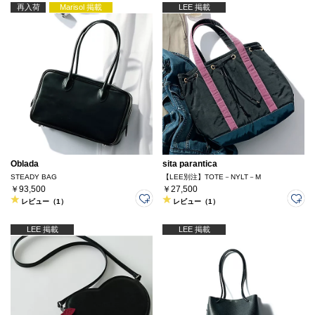
再入荷
Marisol 掲載
LEE 掲載
Oblada
sita parantica
STEADY BAG
【LEE別注】TOTE－NYLT－M
￥93,500
￥27,500
レビュー（1）
レビュー（1）
LEE 掲載
LEE 掲載