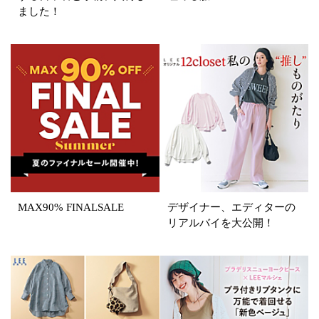
ました！
円～
円
表示オプション
すべて
新着
SALE商品
予約品
再入荷
ラスト1
在庫あり
MAX90% FINALSALE
デザイナー、エディターの
リアルバイを大公開！
カラー
ホワイト
ブラック
グレー
ベージュ
ブラウン
オレンジ