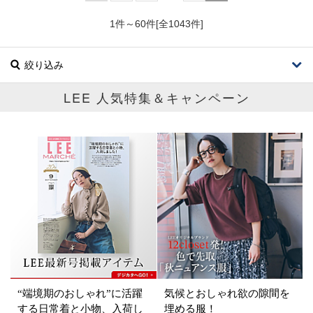
1件～60件[全1043件]
絞り込み
LEE 人気特集＆キャンペーン
ブランド
カテゴリ
バッグ
サイズ
掲載雑誌
“端境期のおしゃれ”に活躍
気候とおしゃれ欲の隙間を
価格
する日常着と小物、入荷し
埋める服！