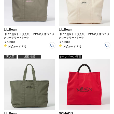
L.L.Bean
L.L.Bean
【LEE別注】【洗える】LEE100人隊コラボ
【LEE別注】【洗える】LEE100人隊コラボ
グローサリー・トート
グローサリー・トート
￥5,500
￥5,500
レビュー（171）
レビュー（171）
再入荷
LEE 掲載
キャンペーン商品
L.L.Bean
NOMADIS