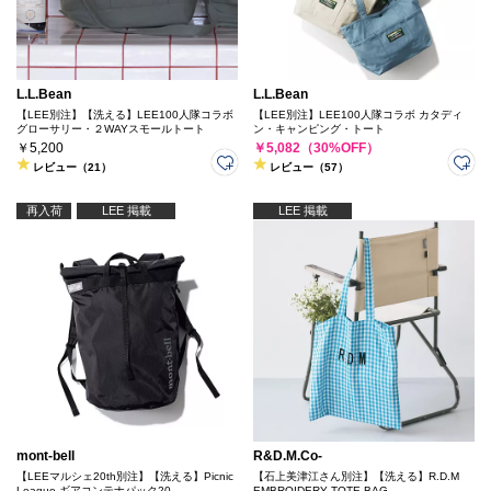
L.L.Bean
L.L.Bean
【LEE別注】【洗える】LEE100人隊コラボ
【LEE別注】LEE100人隊コラボ カタディ
グローサリー・２WAYスモールトート
ン・キャンピング・トート
￥5,200
￥5,082（30%OFF）
レビュー（21）
レビュー（57）
再入荷
LEE 掲載
LEE 掲載
mont-bell
R&D.M.Co-
【LEEマルシェ20th別注】【洗える】Picnic
【石上美津江さん別注】【洗える】R.D.M
League ギアコンテナパック20
EMBROIDERY TOTE BAG