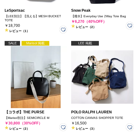
LeSportsac
Snow Peak
【LEE別注】【洗える】MESH BUCKET
【撥水】Everyday Use 2Way Tote Bag
TOTE
￥6,270（40%OFF）
￥18,700
レビュー（2）
レビュー（1）
SALE
Marisol 掲載
LEE 掲載
【コラボ】THE PURSE
POLO RALPH LAUREN
【Marisol別注】SEMICIRCLE M
COTTON CANVAS SHOPPER TOTE
￥30,800（30%OFF）
￥16,500
レビュー（2）
レビュー（3）