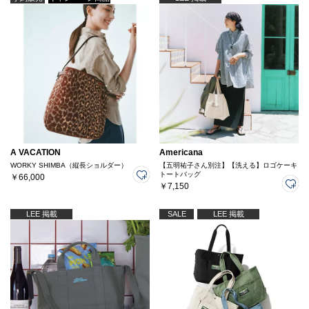
A VACATION
Americana
WORKY SHIMBA（縦長ショルダー）
【五明祐子さん別注】【洗える】ロゴケーキ
トートバッグ
￥66,000
￥7,150
LEE 掲載
SALE
LEE 掲載