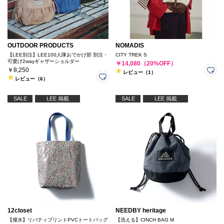
OUTDOOR PRODUCTS
NOMADIS
【LEE別注】LEE100人隊おでかけ部 別注・
CITY TREK S
可愛げ2wayギャザーショルダー
￥14,080（20%OFF）
￥8,250
レビュー（1）
レビュー（6）
SALE
LEE 掲載
SALE
LEE 掲載
12closet
NEEDBY heritage
【撥水】リバティプリントPVCトートバッグ
【洗える】CINCH BAG M