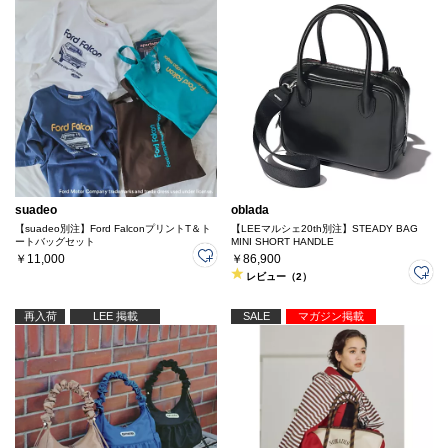
suadeo
oblada
【suadeo別注】Ford FalconプリントT＆ト
【LEEマルシェ20th別注】STEADY BAG
ートバッグセット
MINI SHORT HANDLE
￥11,000
￥86,900
レビュー（2）
再入荷
LEE 掲載
SALE
マガジン掲載