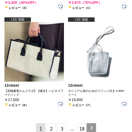
￥3,300（40%OFF）
￥2,970（70%OFF）
レビュー（3）
レビュー（1）
LEE 掲載
LEE 掲載
12closet
12closet
【高橋夏果さんコラボ】【撥水】ハピネスワ
カジュアル派のためのフリンジ付き２WAY
ークバッグ
トート
￥17,600
￥19,800
レビュー（6）
レビュー（7）
…
1
2
3
18