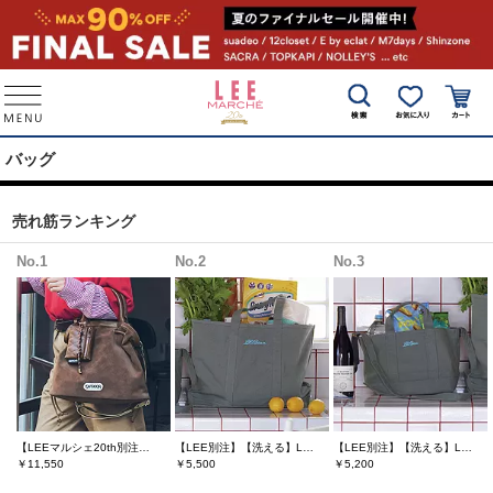
バッグ
売れ筋ランキング
No.1
No.2
No.3
【LEEマルシェ20th別注】 チャーム付き マルチWAYショルダーバッグ
【LEE別注】【洗える】LEE100人隊コラボグローサリー・トート
【LEE別注】【洗える】LEE100人隊コラボ グローサリー・２WAYスモールトート
￥11,550
￥5,500
￥5,200