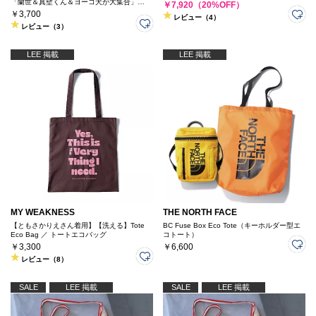
「蘭世＆真壁くん＆ヨーコ犬が大集合」
￥7,920（20%OFF）
Standard Bag
￥3,700
レビュー（4）
レビュー（3）
LEE 掲載
LEE 掲載
MY WEAKNESS
THE NORTH FACE
【ともさかりえさん着用】【洗える】Tote
BC Fuse Box Eco Tote（キーホルダー型エ
Eco Bag ／ トートエコバッグ
コトート）
￥3,300
￥6,600
レビュー（8）
SALE
LEE 掲載
SALE
LEE 掲載