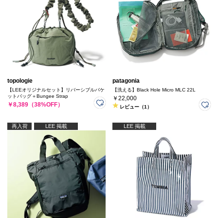
topologie
patagonia
【LEEオリジナルセット】リバーシブルバケ
【洗える】Black Hole Micro MLC 22L
ットバッグ＋Bungee Strap
￥22,000
￥8,389（38%OFF）
レビュー（1）
再入荷
LEE 掲載
LEE 掲載