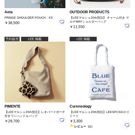
Aeta
OUTDOOR PRODUCTS
FRINGE SHOULDER POUCH：XS
【LEEマルシェ20th別注】 チャーム付き マ
ルチWAYショルダーバッグ
￥38,500
￥11,550
予約販売
LEE 掲載
LEE 掲載
PIMENTE
Curensology
【LEEマルシェ20th別注】レオパードポーチ
【LEEマルシェ20th別注】LEESPCSGロゴ
付きワンハンドルバッグ
トート
￥29,700
￥3,300
レビュー（1）