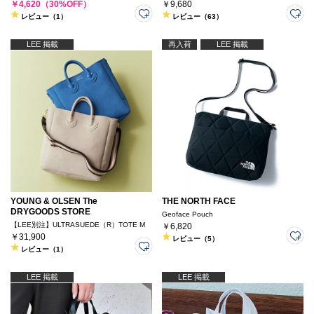
￥4,620（30%OFF）
￥9,680
レビュー（1）
レビュー（63）
LEE 掲載
再入荷
LEE 掲載
YOUNG & OLSEN The
THE NORTH FACE
DRYGOODS STORE
Geoface Pouch
【LEE別注】ULTRASUEDE（R）TOTE M
￥6,820
￥31,900
レビュー（5）
レビュー（1）
LEE 掲載
LEE 掲載