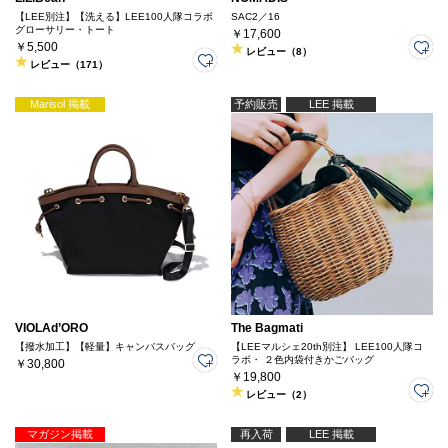
【LEE別注】【洗える】LEE100人隊コラボ
SAC2／16
グローサリー・トート
￥17,600
￥5,500
レビュー（8）
レビュー（171）
Marisol 掲載
予約販売
LEE 掲載
VIOLAd’ORO
The Bagmati
【撥水加工】【軽量】キャンバスバッグ
【LEEマルシェ20th別注】 LEE100人隊コ
ラボ・ ２色内袋付きかごバッグ
￥30,800
￥19,800
レビュー（2）
マガジン掲載
再入荷
LEE 掲載