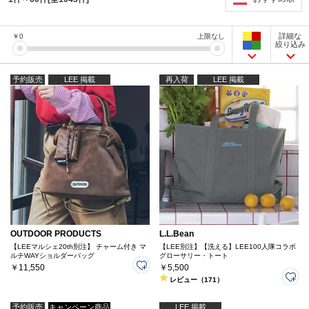
詳細な
￥
0
上限なし
絞り込み
予約販売
LEE 掲載
再入荷
LEE 掲載
OUTDOOR PRODUCTS
L.L.Bean
【LEEマルシェ20th別注】 チャーム付き マ
【LEE別注】【洗える】LEE100人隊コラボ
ルチWAYショルダーバッグ
グローサリー・トート
￥11,550
￥5,500
レビュー（171）
予約販売
キャンペーン商品
LEE 掲載