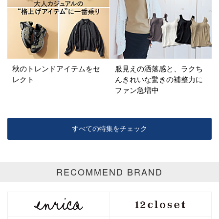
イエロー
レッド
ピンク
パープル
グリーン
ブルー
ゴールド
シルバー
マルチ
秋のトレンドアイテムをセ
服見えの洒落感と、ラクち
レクト
んきれいな驚きの補整力に
ファン急増中
すべての特集をチェック
RECOMMEND BRAND