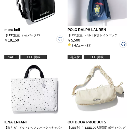
mont-bell
POLO RALPH LAUREN
【LEE別注】わんパック15
【LEE別注】ベルト付きレインバッグ
￥18,150
￥5,500
レビュー（13）
SALE
LEE 掲載
再入荷
LEE 掲載
IENA ENFANT
OUTDOOR PRODUCTS
【洗える】ドットレッスンバッグ＜キッズ＞
【LEE別注】LEE100人隊別注ボディバッグ