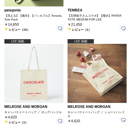
patagonia
TEMBEA
【洗える】【撥水】【パッカブル】Terravia
【五明祐子さんコラボ】【撥水】PAPER
Tote Pack
TOTE MEDIUM FOR LEE
￥14,850
￥21,450
レビュー（15）
レビュー（1）
LEE 掲載
LEE 掲載
MELROSE AND MORGAN
MELROSE AND MORGAN
キャンバストートバッグ ／ ロングハンドル
キャンバストートバッグ ／ ショートハンド
ル
￥4,620
￥4,620
レビュー（1）