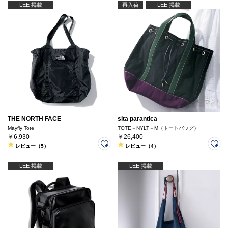
LEE 掲載
再入荷
LEE 掲載
THE NORTH FACE
sita parantica
Mayfly Tote
TOTE－NYLT－M（トートバッグ）
￥6,930
￥26,400
レビュー（5）
レビュー（4）
LEE 掲載
LEE 掲載