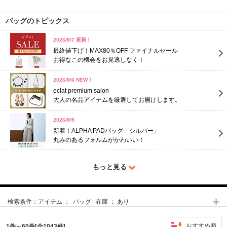
バッグのトピックス
2026/8/7 更新！
最終値下げ！MAX80％OFF ファイナルセール
お得なこの機会をお見逃しなく！
2026/8/6 NEW！
eclat premium salon
大人の名品アイテムを厳選してお届けします。
2026/8/5
新着！ALPHA PADバッグ「シルバー」
丸みのあるフォルムがかわいい！
もっと見る
検索条件：
アイテム ： バッグ 在庫 ： あり
おすすめ順
1件～60件[全1043件]