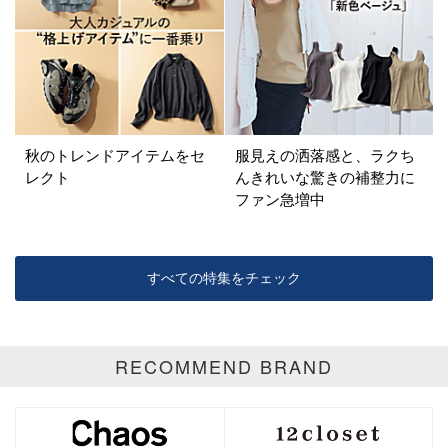
ベージュ
ブラウン
オレンジ
イエロー
レッド
ピンク
パープル
グリーン
ブルー
ゴールド
シルバー
マルチ
秋のトレンドアイテムをセ
服見えの洒落感と、ラクち
レクト
んきれいな驚きの補整力に
ファン急増中
すべての特集をチェック
RECOMMEND BRAND