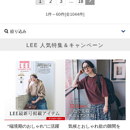
…
1
2
3
18
1件～60件[全1044件]
絞り込み
LEE 人気特集＆キャンペーン
ブランド
カテゴリ
バッグ
サイズ
掲載雑誌
“端境期のおしゃれ”に活躍
気候とおしゃれ欲の隙間を
価格