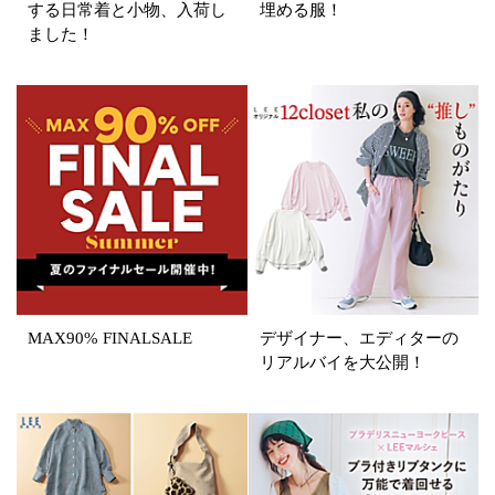
する日常着と小物、入荷し
埋める服！
ました！
円～
円
表示オプション
すべて
新着
SALE商品
予約品
再入荷
ラスト1
在庫あり
MAX90% FINALSALE
デザイナー、エディターの
リアルバイを大公開！
カラー
ホワイト
ブラック
グレー