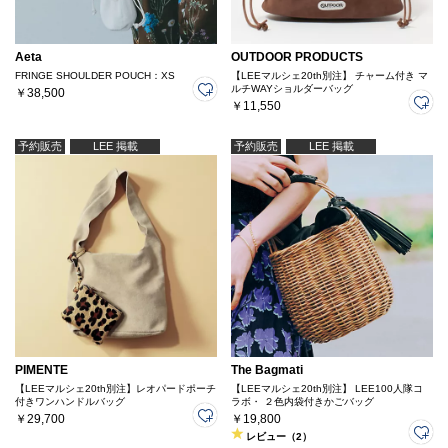
Aeta
OUTDOOR PRODUCTS
FRINGE SHOULDER POUCH：XS
【LEEマルシェ20th別注】 チャーム付き マ
ルチWAYショルダーバッグ
￥38,500
￥11,550
予約販売
LEE 掲載
予約販売
LEE 掲載
PIMENTE
The Bagmati
【LEEマルシェ20th別注】レオパードポーチ
【LEEマルシェ20th別注】 LEE100人隊コ
付きワンハンドルバッグ
ラボ・ ２色内袋付きかごバッグ
￥29,700
￥19,800
レビュー（2）