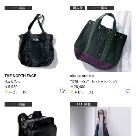
LEE 掲載
再入荷
LEE 掲載
THE NORTH FACE
sita parantica
Mayfly Tote
TOTE－NYLT－M（トートバッグ）
￥6,930
￥26,400
レビュー（5）
レビュー（4）
LEE 掲載
LEE 掲載