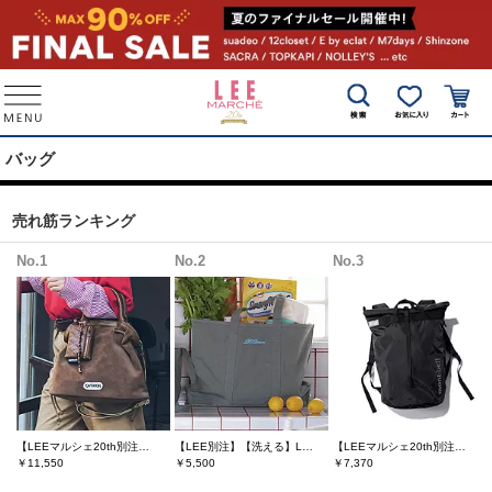
バッグ
売れ筋ランキング
No.1
No.2
No.3
【LEEマルシェ20th別注】 チャーム付き マルチWAYショルダーバッグ
【LEE別注】【洗える】LEE100人隊コラボグローサリー・トート
【LEEマルシェ20th別注】【洗える】Picnic League ギアコンテナパック20
￥11,550
￥5,500
￥7,370