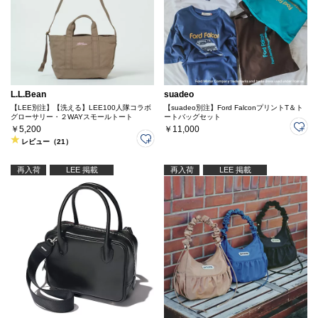
L.L.Bean
suadeo
【LEE別注】【洗える】LEE100人隊コラボ
【suadeo別注】Ford FalconプリントT＆ト
グローサリー・２WAYスモールトート
ートバッグセット
￥5,200
￥11,000
レビュー（21）
再入荷
LEE 掲載
再入荷
LEE 掲載