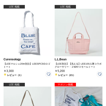
LEE 掲載
LEE 掲載
Curensology
L.L.Bean
【LEEマルシェ20th別注】LEESPCSGロゴ
【LEE別注】【洗える】LEE100人隊コラボ
トート
グローサリー・２WAYスモールトート
￥3,300
￥5,200
レビュー（1）
レビュー（21）
LEE 掲載
マガジン掲載