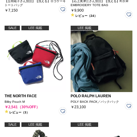
【五明祐子さん別注】【洗える】ロゴケーキ
【石上美津江さん別注】【洗える】R.D.M
トートバッグ
EMBROIDERY TOTE BAG
￥7,150
￥9,900
レビュー（24）
SALE
LEE 掲載
LEE 掲載
THE NORTH FACE
POLO RALPH LAUREN
Bilby Pouch M
POLY BACK PACK／バックパック
￥2,541（30%OFF）
￥23,100
レビュー（3）
SALE
LEE 掲載
LEE 掲載