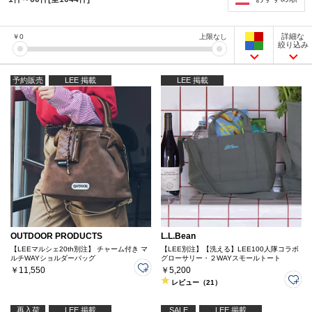
詳細な
￥
0
上限なし
絞り込み
予約販売
LEE 掲載
LEE 掲載
OUTDOOR PRODUCTS
L.L.Bean
【LEEマルシェ20th別注】 チャーム付き マ
【LEE別注】【洗える】LEE100人隊コラボ
ルチWAYショルダーバッグ
グローサリー・２WAYスモールトート
￥11,550
￥5,200
レビュー（21）
再入荷
LEE 掲載
SALE
LEE 掲載