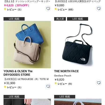
【洗える】ドットレッスンバッグ＜キッズ＞
【LEE別注】LEE100人隊別注ボディバッグ
￥4,620（30%OFF）
￥9,680
レビュー（1）
レビュー（63）
LEE 掲載
再入荷
LEE 掲載
YOUNG & OLSEN The
THE NORTH FACE
DRYGOODS STORE
Geoface Pouch
【LEE別注】ULTRASUEDE（R）TOTE M
￥6,820
￥31,900
レビュー（5）
レビュー（1）
LEE 掲載
LEE 掲載