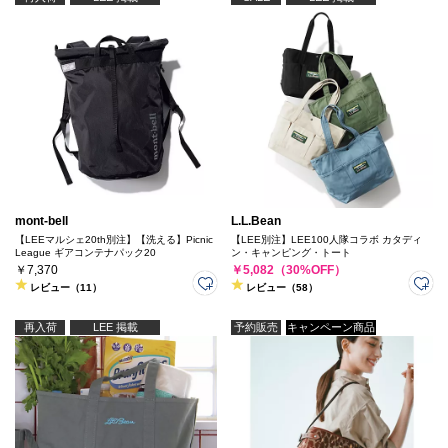
mont-bell
L.L.Bean
【LEEマルシェ20th別注】【洗える】Picnic
【LEE別注】LEE100人隊コラボ カタディ
League ギアコンテナパック20
ン・キャンピング・トート
￥7,370
￥5,082（30%OFF）
レビュー（11）
レビュー（58）
再入荷
LEE 掲載
予約販売
キャンペーン商品