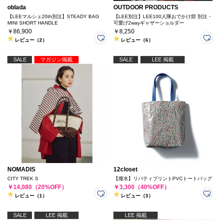
oblada
OUTDOOR PRODUCTS
【LEEマルシェ20th別注】STEADY BAG
【LEE別注】LEE100人隊おでかけ部 別注・
MINI SHORT HANDLE
可愛げ2wayギャザーショルダー
￥86,900
￥8,250
レビュー（2）
レビュー（6）
SALE
マガジン掲載
SALE
LEE 掲載
NOMADIS
12closet
CITY TREK S
【撥水】リバティプリントPVCトートバッグ
￥14,080（20%OFF）
￥3,300（40%OFF）
レビュー（1）
レビュー（3）
SALE
LEE 掲載
LEE 掲載