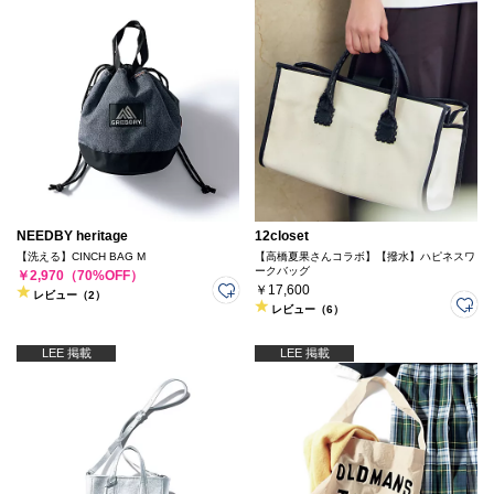
NEEDBY heritage
12closet
【洗える】CINCH BAG M
【高橋夏果さんコラボ】【撥水】ハピネスワ
ークバッグ
￥2,970（70%OFF）
￥17,600
レビュー（2）
レビュー（6）
LEE 掲載
LEE 掲載