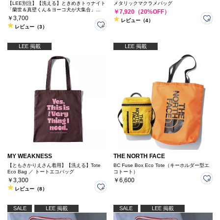
【LEE別注】【洗える】ときめきトゥナイト
メタリックマクラメバッグ
「蘭世＆真壁くん＆ヨーコ犬が大集合」
￥7,920（20%OFF）
Standard Bag
￥3,700
レビュー（4）
レビュー（3）
LEE 掲載
LEE 掲載
MY WEAKNESS
THE NORTH FACE
【ともさかりえさん着用】【洗える】Tote
BC Fuse Box Eco Tote（キーホルダー型エ
Eco Bag ／ トートエコバッグ
コトート）
￥3,300
￥6,600
レビュー（8）
SALE
LEE 掲載
SALE
LEE 掲載