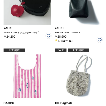
YAHKI
YAHKI
W FACEハートショルダーバッグ
SHRINK SOFT W FACE
￥24,200
￥28,600
レビュー（1）
LEE 掲載
SALE
LEE 掲載
BAGGU
The Bagmati