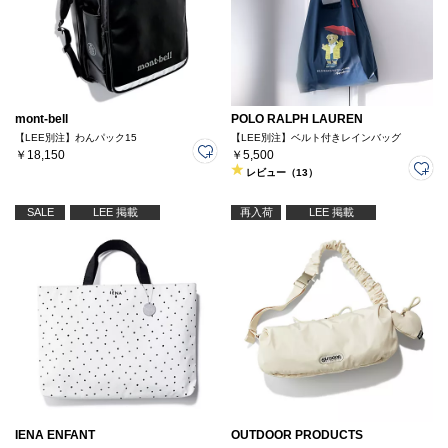
mont-bell
POLO RALPH LAUREN
【LEE別注】わんパック15
【LEE別注】ベルト付きレインバッグ
￥18,150
￥5,500
レビュー（13）
SALE
LEE 掲載
再入荷
LEE 掲載
IENA ENFANT
OUTDOOR PRODUCTS