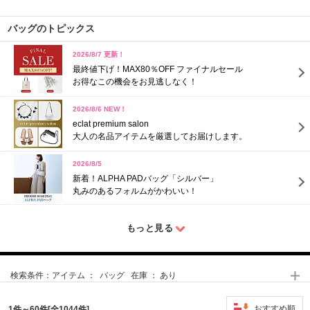
バッグのトピックス
2026/8/7 更新！
最終値下げ！MAX80％OFF ファイナルセール
お得なこの機会をお見逃しなく！
2026/8/6 NEW！
eclat premium salon
大人の名品アイテムを厳選してお届けします。
2026/8/5
新着！ALPHA PADバッグ「シルバー」
丸みのあるフォルムがかわいい！
もっと見る
検索条件：
アイテム ： バッグ 在庫 ： あり
おすすめ順
1件～60件[全1044件]