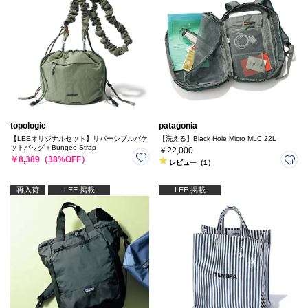
topologie
patagonia
【LEEオリジナルセット】リバーシブルバケ
【洗える】Black Hole Micro MLC 22L
ットバッグ＋Bungee Strap
￥22,000
￥8,389（38%OFF）
レビュー（1）
再入荷
LEE 掲載
LEE 掲載