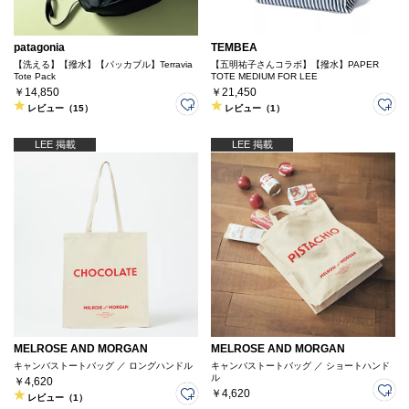
patagonia
TEMBEA
【洗える】【撥水】【パッカブル】Terravia
【五明祐子さんコラボ】【撥水】PAPER
Tote Pack
TOTE MEDIUM FOR LEE
￥14,850
￥21,450
レビュー（15）
レビュー（1）
LEE 掲載
LEE 掲載
MELROSE AND MORGAN
MELROSE AND MORGAN
キャンバストートバッグ ／ ロングハンドル
キャンバストートバッグ ／ ショートハンド
ル
￥4,620
￥4,620
レビュー（1）