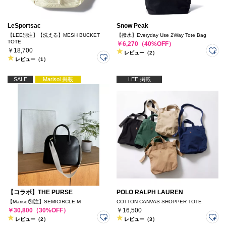
LeSportsac
Snow Peak
【LEE別注】【洗える】MESH BUCKET
【撥水】Everyday Use 2Way Tote Bag
TOTE
￥6,270（40%OFF）
￥18,700
レビュー（2）
レビュー（1）
SALE
Marisol 掲載
LEE 掲載
【コラボ】THE PURSE
POLO RALPH LAUREN
【Marisol別注】SEMICIRCLE M
COTTON CANVAS SHOPPER TOTE
￥30,800（30%OFF）
￥16,500
レビュー（2）
レビュー（3）