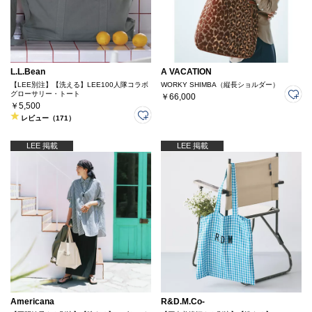
L.L.Bean
A VACATION
【LEE別注】【洗える】LEE100人隊コラボ
WORKY SHIMBA（縦長ショルダー）
グローサリー・トート
￥66,000
￥5,500
レビュー（171）
LEE 掲載
LEE 掲載
Americana
R&D.M.Co-