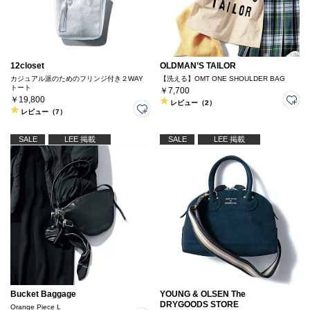
12closet
OLDMAN’S TAILOR
カジュアル派のためのフリンジ付き２WAY
【洗える】OMT ONE SHOULDER BAG
トート
￥7,700
￥19,800
レビュー（2）
レビュー（7）
SALE
LEE 掲載
SALE
LEE 掲載
Bucket Baggage
YOUNG & OLSEN The
DRYGOODS STORE
Orange Piece L