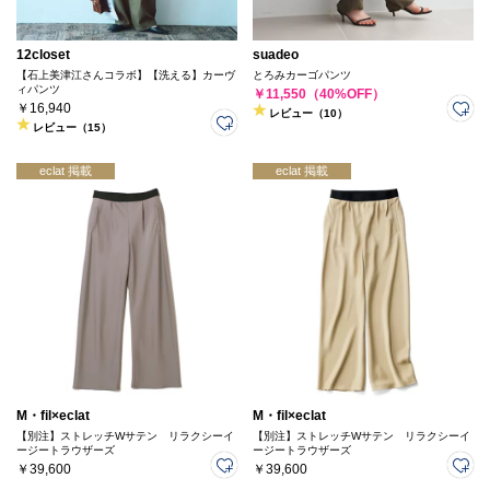
12closet
suadeo
【石上美津江さんコラボ】【洗える】カーヴ
とろみカーゴパンツ
ィパンツ
￥11,550（40%OFF）
￥16,940
レビュー（10）
レビュー（15）
eclat 掲載
eclat 掲載
M・fil×eclat
M・fil×eclat
【別注】ストレッチWサテン リラクシーイ
【別注】ストレッチWサテン リラクシーイ
ージートラウザーズ
ージートラウザーズ
￥39,600
￥39,600