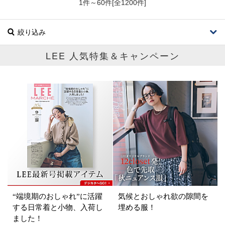
1件～60件[全1200件]
絞り込み
LEE 人気特集＆キャンペーン
ブランド
カテゴリ
ボトムス
サイズ
掲載雑誌
“端境期のおしゃれ”に活躍
気候とおしゃれ欲の隙間を
価格
する日常着と小物、入荷し
埋める服！
ました！
円～
円