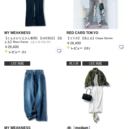
MY WEAKNESS
RED CARD TOKYO
【ともさかりえさん着用】【LEE別注】【洗
【コラボ】【洗える】Crepe Denim
える】River Pants （ニットパンツ）
￥26,400
￥26,400
レビュー（11）
レビュー（1）
LEE 掲載
再入荷
LEE 掲載
MY WEAKNESS
-M-〔medium〕