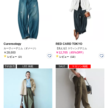
Curensology
RED CARD TOKYO
カーヴィーデニム（ダメージ）
【洗える】スウィングデニム
￥28,600
￥12,705（45%OFF）
レビュー（2）
レビュー（12）
予約販売
LEE 掲載
SALE
マガジン掲載