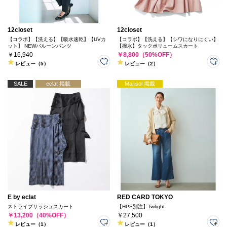
12closet
12closet
【コラボ】【洗える】【吸水速乾】【UVカ
【コラボ】【洗える】【シワになりにくい】
ット】 NEWバルーンパンツ
【撥水】タックボリュームスカート
￥16,940
￥8,800（50%OFF）
レビュー（5）
レビュー（2）
SALE
eclat 掲載
Marisol 掲載
E by eclat
RED CARD TOKYO
ストライプサッシュスカート
【HPS別注】Twilight
￥13,200（40%OFF）
￥27,500
レビュー（1）
レビュー（1）