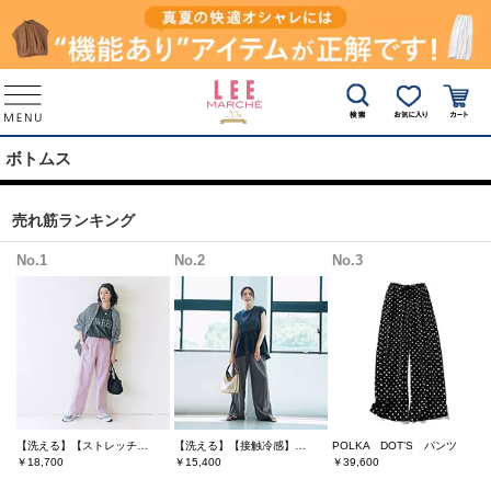
ボトムス
売れ筋ランキング
No.1
No.2
No.3
【洗える】【ストレッチ】【吸水速乾】【UVカット】【透けにくい】多機能ザ・エブリバディパンツ
【洗える】【接触冷感】きれいめサイドラインパンツ
POLKA DOT’S パンツ
￥18,700
￥15,400
￥39,600