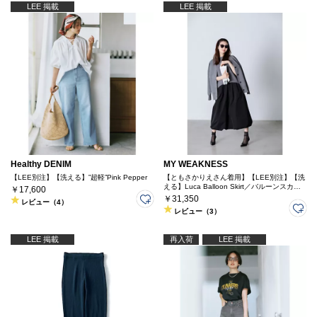
LEE 掲載
LEE 掲載
Healthy DENIM
MY WEAKNESS
【LEE別注】【洗える】”超軽”Pink Pepper
【ともさかりえさん着用】【LEE別注】【洗
える】Luca Balloon Skirt／バルーンスカー
￥17,600
ト
￥31,350
レビュー（4）
レビュー（3）
LEE 掲載
再入荷
LEE 掲載