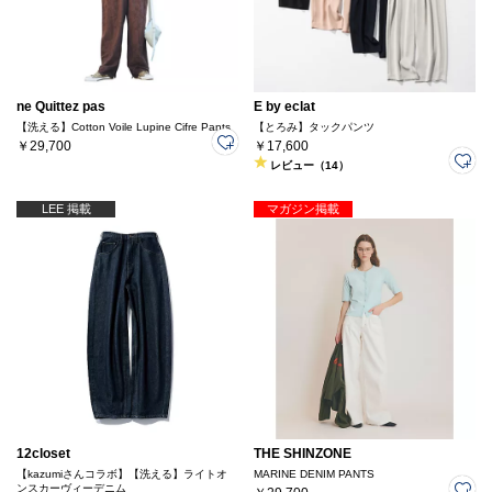
ne Quittez pas
E by eclat
【洗える】Cotton Voile Lupine Cifre Pants
【とろみ】タックパンツ
￥29,700
￥17,600
レビュー（14）
LEE 掲載
マガジン掲載
12closet
THE SHINZONE
【kazumiさんコラボ】【洗える】ライトオ
MARINE DENIM PANTS
ンスカーヴィーデニム