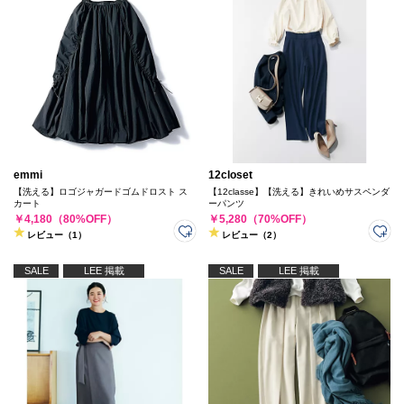
emmi
12closet
【洗える】ロゴジャガードゴムドロスト ス
【12classe】【洗える】きれいめサスペンダ
カート
ーパンツ
￥4,180（80%OFF）
￥5,280（70%OFF）
レビュー（1）
レビュー（2）
SALE
LEE 掲載
SALE
LEE 掲載