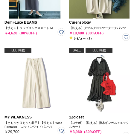
Demi-Luxe BEAMS
Curensology
【洗える】ラップロングスカート.M
【洗える】ダブルクロスツータックパンツ
￥4,620（80%OFF）
￥18,480（30%OFF）
レビュー（1）
LEE 掲載
SALE
LEE 掲載
MY WEAKNESS
12closet
【ともさかりえさん着用】【洗える】Wide
【コラボ】【洗える】撥水ギンガムチェック
Pantalon （コットンワイドパンツ）
スカート
￥29,700
￥3,960（80%OFF）