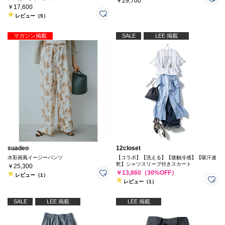
￥29,700
￥17,600
レビュー（5）
マガジン掲載
SALE
LEE 掲載
suadeo
12closet
水彩画風イージーパンツ
【コラボ】【洗える】【接触冷感】【吸汗速
乾】シャツスリーブ付きスカート
￥25,300
￥13,860（30%OFF）
レビュー（1）
レビュー（1）
SALE
LEE 掲載
LEE 掲載