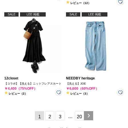
レビュー（12）
SALE
LEE 掲載
SALE
LEE 掲載
12closet
NEEDBY heritage
【コラボ】【洗える】ニットフレアスカート
【洗える】JOE
￥4,400（75%OFF）
￥6,600（60%OFF）
レビュー（2）
レビュー（3）
…
1
2
3
20