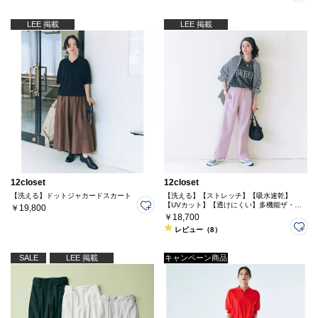
LEE 掲載
LEE 掲載
12closet
12closet
【洗える】ドットジャカードスカート
【洗える】【ストレッチ】【吸水速乾】
【UVカット】【透けにくい】多機能ザ・エ
￥19,800
ブリバディパンツ
￥18,700
レビュー（8）
SALE
LEE 掲載
キャンペーン商品