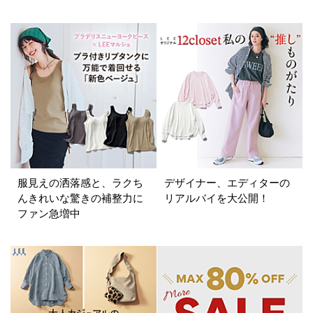
表示オプション
すべて
新着
SALE商品
予約品
再入荷
ラスト1
在庫あり
服見えの洒落感と、ラクち
デザイナー、エディターの
んきれいな驚きの補整力に
リアルバイを大公開！
ファン急増中
カラー
ホワイト
ブラック
グレー
ベージュ
ブラウン
オレンジ