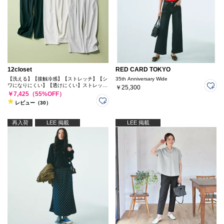
12closet
RED CARD TOKYO
【洗える】【接触冷感】【ストレッチ】【シ
35th Anniversary Wide
ワになりにくい】【透けにくい】ストレッチ
￥25,300
＆シワになりにくいドライ素材のタックパン
￥7,425（55%OFF）
ツ
レビュー（30）
再入荷
LEE 掲載
LEE 掲載