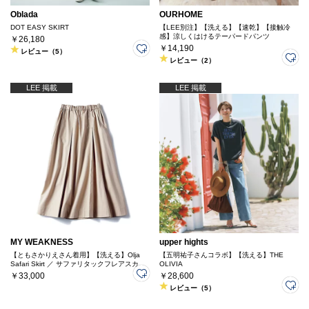
Oblada
OURHOME
DOT EASY SKIRT
【LEE別注】【洗える】【速乾】【接触冷
感】涼しくはけるテーパードパンツ
￥26,180
￥14,190
レビュー（5）
レビュー（2）
LEE 掲載
LEE 掲載
MY WEAKNESS
upper hights
【ともさかりえさん着用】【洗える】Olja
【五明祐子さんコラボ】【洗える】THE
Safari Skirt ／ サファリタックフレアスカー
OLIVIA
ト
￥33,000
￥28,600
レビュー（5）