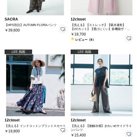
SACRA
12closet
【HPS別注】AUTUMN FLORAパンツ
【洗える】【ストレッチ】【吸水速乾】
【UVカット】【透けにくい】多機能ザ・エ
￥39,600
ブリバディパンツ
￥18,700
レビュー（8）
LEE 掲載
LEE 掲載
12closet
12closet
【洗える】インドコットンプリントスカート
【洗える】【接触冷感】きれいめサイドライ
ンパンツ
￥19,800
￥15,400