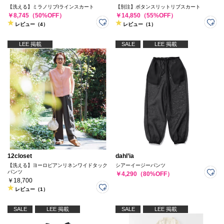
【洗える】ミラノリブIラインスカート
【別注】ボタンスリットリブスカート
￥8,745（50%OFF）
￥14,850（55%OFF）
レビュー（4）
レビュー（1）
LEE 掲載
SALE
LEE 掲載
12closet
dahl’ia
【洗える】ヨーロピアンリネンワイドタック
シアーイージーパンツ
パンツ
￥4,290（80%OFF）
￥18,700
レビュー（1）
SALE
LEE 掲載
SALE
LEE 掲載