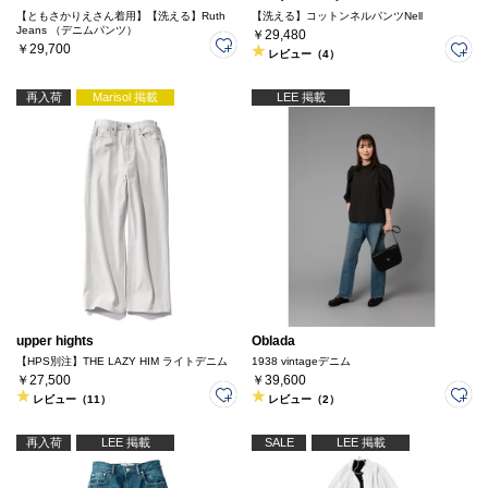
【ともさかりえさん着用】【洗える】Ruth
【洗える】コットンネルパンツNell
Jeans （デニムパンツ）
￥29,480
￥29,700
レビュー（4）
再入荷
Marisol 掲載
LEE 掲載
upper hights
Oblada
【HPS別注】THE LAZY HIM ライトデニム
1938 vintageデニム
￥27,500
￥39,600
レビュー（11）
レビュー（2）
再入荷
LEE 掲載
SALE
LEE 掲載