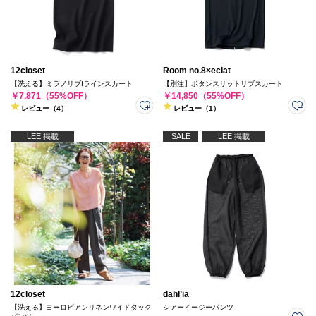
12closet
Room no.8×eclat
【洗える】ミラノリブIラインスカート
【別注】ボタンスリットリブスカート
￥7,871（55%OFF）
￥14,850（55%OFF）
レビュー（4）
レビュー（1）
LEE 掲載
SALE
LEE 掲載
12closet
dahl’ia
【洗える】ヨーロピアンリネンワイドタック
シアーイージーパンツ