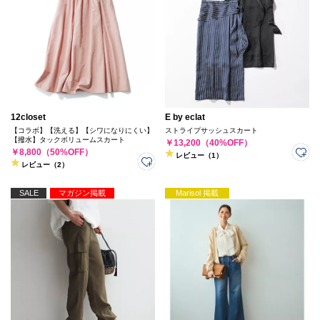
12closet
E by eclat
【コラボ】【洗える】【シワになりにくい】
ストライプサッシュスカート
【撥水】タックボリュームスカート
￥13,200（40%OFF）
￥8,800（50%OFF）
レビュー（1）
レビュー（2）
SALE
マガジン掲載
Marisol 掲載