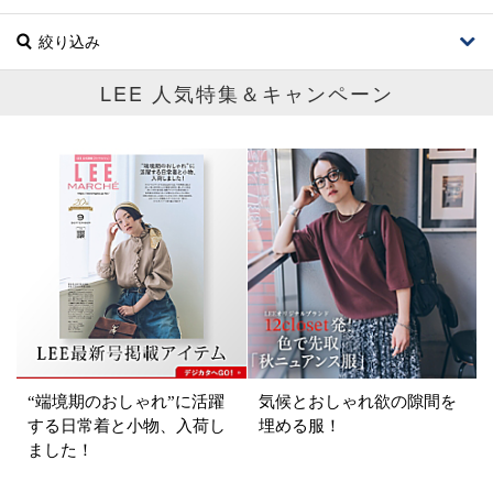
絞り込み
LEE 人気特集＆キャンペーン
ブランド
カテゴリ
ボトムス
サイズ
掲載雑誌
“端境期のおしゃれ”に活躍
気候とおしゃれ欲の隙間を
価格
する日常着と小物、入荷し
埋める服！
ました！
円～
円