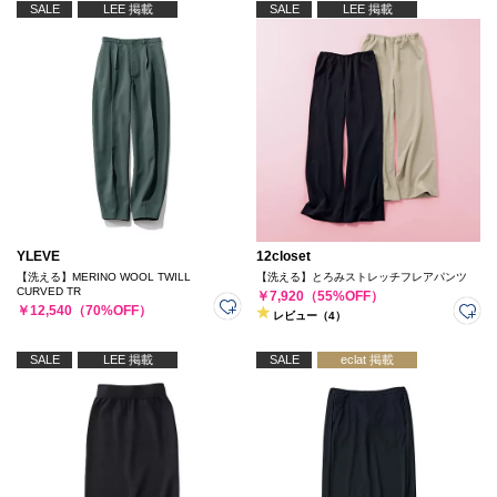
SALE
LEE 掲載
SALE
LEE 掲載
YLEVE
12closet
【洗える】MERINO WOOL TWILL
【洗える】とろみストレッチフレアパンツ
CURVED TR
￥7,920（55%OFF）
￥12,540（70%OFF）
レビュー（4）
SALE
LEE 掲載
SALE
eclat 掲載