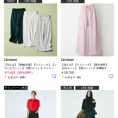
SALE
LEE 掲載
LEE 掲載
12closet
12closet
【洗える】【接触冷感】【ストレッチ】【シ
【洗える】【ストレッチ】【吸水速乾】
ワになりにくい】【透けにくい】ストレッチ
【UVカット】【透けにくい】多機能ザ・エ
＆シワになりにくいドライ素材のタックパン
ブリバディパンツ
￥7,425（55%OFF）
￥18,700
ツ
レビュー（30）
レビュー（8）
キャンペーン商品
再入荷
LEE 掲載