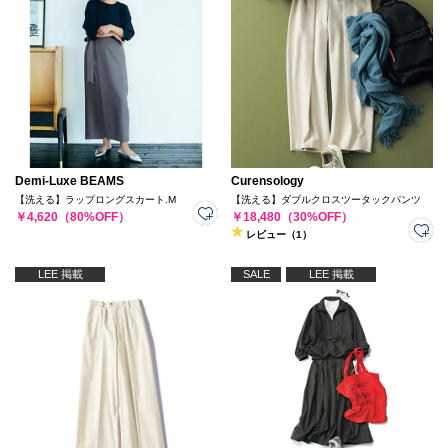
Demi-Luxe BEAMS
Curensology
【洗える】ラップロングスカート.M
【洗える】ダブルクロスツータックパンツ
￥4,620（80%OFF）
￥18,480（30%OFF）
レビュー（1）
LEE 掲載
SALE
LEE 掲載