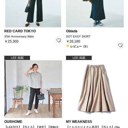
RED CARD TOKYO
Oblada
35th Anniversary Wide
DOT EASY SKIRT
￥25,300
￥26,180
レビュー（5）
LEE 掲載
LEE 掲載
OURHOME
MY WEAKNESS
【LEE別注】【洗える】【速乾】【接触冷
【ともさかりえさん着用】【洗える】Olja