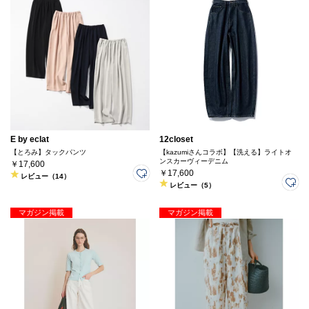
E by eclat
12closet
【とろみ】タックパンツ
【kazumiさんコラボ】【洗える】ライトオ
ンスカーヴィーデニム
￥17,600
￥17,600
レビュー（14）
レビュー（5）
マガジン掲載
マガジン掲載