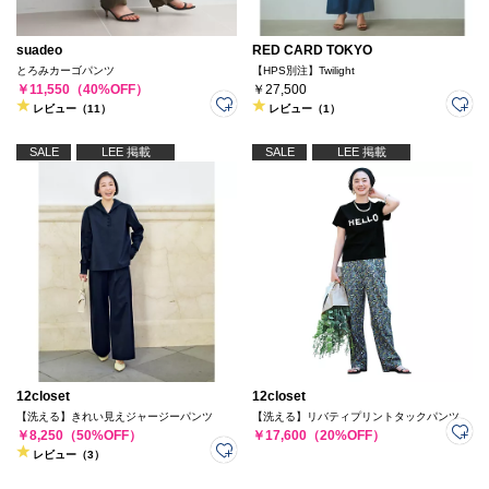
suadeo
RED CARD TOKYO
とろみカーゴパンツ
【HPS別注】Twilight
￥11,550（40%OFF）
￥27,500
レビュー（11）
レビュー（1）
SALE
LEE 掲載
SALE
LEE 掲載
12closet
12closet
【洗える】きれい見えジャージーパンツ
【洗える】リバティプリントタックパンツ
￥8,250（50%OFF）
￥17,600（20%OFF）
レビュー（3）