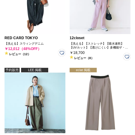
RED CARD TOKYO
12closet
【洗える】スウィングデニム
【洗える】【ストレッチ】【吸水速乾】
【UVカット】【透けにくい】多機能ザ・エ
￥12,012（48%OFF）
ブリバディパンツ
￥18,700
レビュー（12）
レビュー（8）
予約販売
LEE 掲載
eclat 掲載