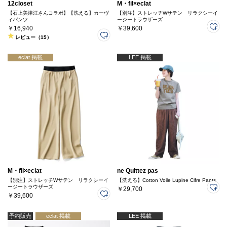
12closet
M・fil×eclat
【石上美津江さんコラボ】【洗える】カーヴ
【別注】ストレッチWサテン リラクシーイ
ィパンツ
ージートラウザーズ
￥16,940
￥39,600
レビュー（15）
eclat 掲載
LEE 掲載
M・fil×eclat
ne Quittez pas
【別注】ストレッチWサテン リラクシーイ
【洗える】Cotton Voile Lupine Cifre Pants
ージートラウザーズ
￥29,700
￥39,600
予約販売
eclat 掲載
LEE 掲載