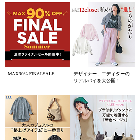
表示オプション
すべて
新着
SALE商品
予約品
再入荷
ラスト1
在庫あり
MAX90% FINALSALE
デザイナー、エディターの
リアルバイを大公開！
カラー
ホワイト
ブラック
グレー
ベージュ
ブラウン
オレンジ
イエロー
レッド
ピンク