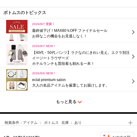
ボトムスのトピックス
2026/8/7 更新！
最終値下げ！MAX80％OFF ファイナルセール
お得なこの機会をお見逃しなく！
2026/8/7 NEW！
【40代・50代 パンツ】ラクなのにきれい見え。エクラ別注
イージートラウザーズ
ホテルランチも普段着も頼れる一本！
2026/8/6 NEW！
eclat premium salon
大人の名品アイテムを厳選してお届けします。
もっと見る
検索条件：
アイテム ： ボトムス 在庫 ： あり