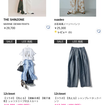
THE SHINZONE
suadeo
MARINE DENIM PANTS
水彩画風イージーパンツ
￥29,700
￥25,300
レビュー（1）
SALE
LEE 掲載
SALE
LEE 掲載
12closet
12closet
【コラボ】【洗える】【接触冷感】【吸汗速
【コラボ】【洗える】シャンブレータックパ
乾】シャツスリーブ付きスカート
ンツ