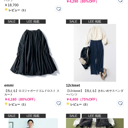
パンツ
￥4,290（80%OFF）
￥18,700
レビュー（1）
SALE
LEE 掲載
SALE
LEE 掲載
emmi
12closet
【洗える】ロゴジャガードゴムドロスト ス
【12classe】【洗える】きれいめサスペンダ
カート
ーパンツ
￥4,180（80%OFF）
￥4,400（75%OFF）
レビュー（1）
レビュー（2）
SALE
LEE 掲載
SALE
LEE 掲載