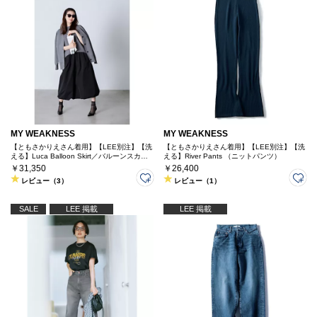
MY WEAKNESS
MY WEAKNESS
【ともさかりえさん着用】【LEE別注】【洗
【ともさかりえさん着用】【LEE別注】【洗
える】Luca Balloon Skirt／バルーンスカー
える】River Pants （ニットパンツ）
ト
￥31,350
￥26,400
レビュー（3）
レビュー（1）
SALE
LEE 掲載
LEE 掲載