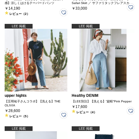
感】涼しくはけるテーパードパンツ
Safari Skirt ／ サファリタックフレアスカー
ト
￥14,190
￥33,000
レビュー（2）
LEE 掲載
LEE 掲載
upper hights
Healthy DENIM
【五明祐子さんコラボ】【洗える】THE
【LEE別注】【洗える】”超軽”Pink Pepper
OLIVIA
￥17,600
￥28,600
レビュー（4）
レビュー（5）
LEE 掲載
LEE 掲載