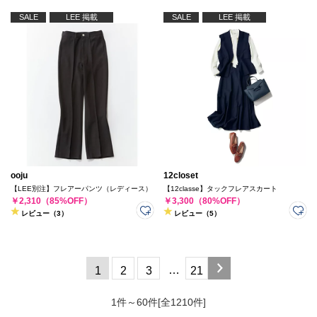
SALE
LEE 掲載
SALE
LEE 掲載
ooju
12closet
【LEE別注】フレアーパンツ（レディース）
【12classe】タックフレアスカート
￥2,310（85%OFF）
￥3,300（80%OFF）
レビュー（3）
レビュー（5）
…
1
2
3
21
1件～60件[全1210件]