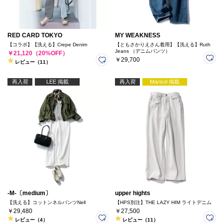
RED CARD TOKYO
MY WEAKNESS
【コラボ】【洗える】Crepe Denim
【ともさかりえさん着用】【洗える】Ruth
Jeans （デニムパンツ）
￥21,120（20%OFF）
￥29,700
レビュー（11）
再入荷
LEE 掲載
再入荷
Marisol 掲載
-M-〔medium〕
upper hights
【洗える】コットンネルパンツNell
【HPS別注】THE LAZY HIM ライトデニム
￥29,480
￥27,500
レビュー（4）
レビュー（11）