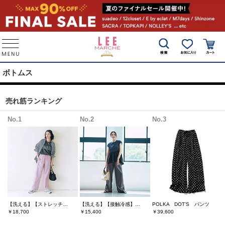
ボトムス
売れ筋ランキング
No.1
No.2
No.3
【洗える】【ストレッチ】【吸水速乾】【UVカット】【透けにくい】多機能ザ・エブリバディパンツ
【洗える】【接触冷感】きれいめサイドラインパンツ
POLKA DOT’S パンツ
￥18,700
￥15,400
￥39,600