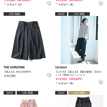
￥11,880（40%OFF）
￥13,200（40%OFF）
レビュー（1）
レビュー（2）
LEE 掲載
SALE
LEE 掲載
THE SHINZONE
12closet
【洗える】JOS SHORTS
【コラボ】【洗える】【吸水速乾】【UVカ
ット】 NEWバルーンパンツ
￥25,300
￥13,552（20%OFF）
レビュー（5）
SALE
LEE 掲載
SALE
eclat 掲載