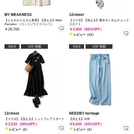
MY WEAKNESS
12closet
【ともさかりえさん着用】【洗える】Wide
【コラボ】【洗える】撥水ギンガムチェック
Pantalon （コットンワイドパンツ）
スカート
￥29,700
￥3,960（80%OFF）
レビュー（12）
SALE
LEE 掲載
SALE
LEE 掲載
12closet
NEEDBY heritage
【コラボ】【洗える】ニットフレアスカート
【洗える】JOE
￥3,520（80%OFF）
￥6,600（60%OFF）
レビュー（2）
レビュー（3）