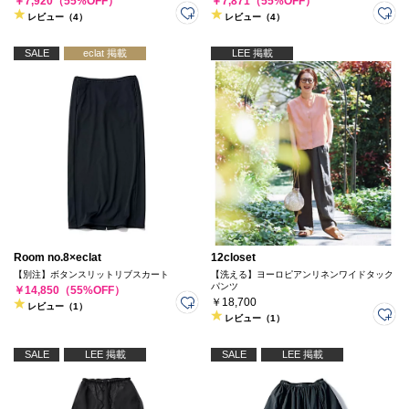
￥7,920（55%OFF）
￥7,871（55%OFF）
レビュー（4）
レビュー（4）
SALE
eclat 掲載
LEE 掲載
Room no.8×eclat
12closet
【別注】ボタンスリットリブスカート
【洗える】ヨーロピアンリネンワイドタック
パンツ
￥14,850（55%OFF）
￥18,700
レビュー（1）
レビュー（1）
SALE
LEE 掲載
SALE
LEE 掲載