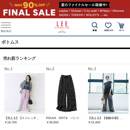
ボトムス
売れ筋ランキング
No.1
No.2
No.3
【洗える】【ストレッチ】【吸水速乾】【UVカット】【透けにくい】多機能ザ・エブリバディパンツ
POLKA DOT’S パンツ
【洗える】【接触冷感】きれいめサイドラインパンツ
￥18,700
￥39,600
￥15,400