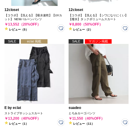
12closet
12closet
【コラボ】【洗える】【吸水速乾】【UVカ
【コラボ】【洗える】【シワになりにくい】
ット】 NEWバルーンパンツ
【撥水】タックボリュームスカート
￥13,552（20%OFF）
￥8,800（50%OFF）
レビュー（5）
レビュー（2）
SALE
eclat 掲載
SALE
マガジン掲載
E by eclat
suadeo
ストライプサッシュスカート
とろみカーゴパンツ
￥13,200（40%OFF）
￥11,550（40%OFF）
レビュー（1）
レビュー（11）