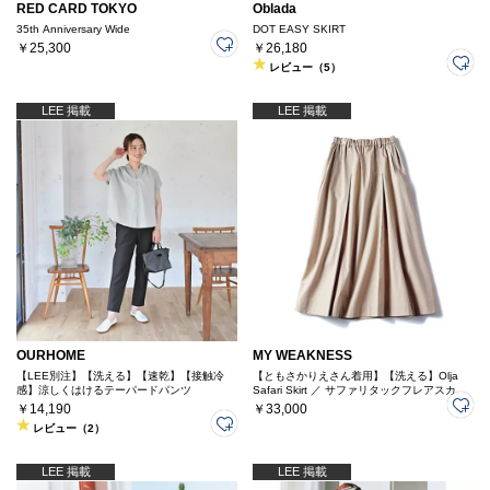
RED CARD TOKYO
Oblada
35th Anniversary Wide
DOT EASY SKIRT
￥25,300
￥26,180
レビュー（5）
LEE 掲載
LEE 掲載
OURHOME
MY WEAKNESS
【LEE別注】【洗える】【速乾】【接触冷
【ともさかりえさん着用】【洗える】Olja
感】涼しくはけるテーパードパンツ
Safari Skirt ／ サファリタックフレアスカー
ト
￥14,190
￥33,000
レビュー（2）
LEE 掲載
LEE 掲載