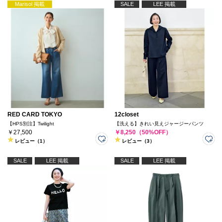
Marisol 掲載
SALE
LEE 掲載
RED CARD TOKYO
12closet
【HPS別注】Twilight
【洗える】きれい見えジャージーパンツ
￥27,500
￥8,250（50%OFF）
レビュー（1）
レビュー（3）
SALE
LEE 掲載
SALE
LEE 掲載