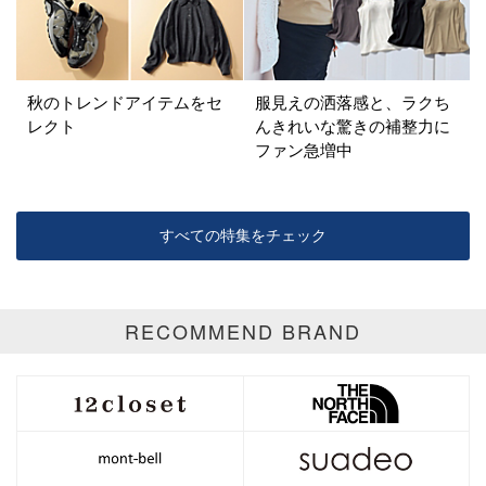
パープル
グリーン
ブルー
ゴールド
シルバー
マルチ
秋のトレンドアイテムをセ
服見えの洒落感と、ラクち
レクト
んきれいな驚きの補整力に
ファン急増中
すべての特集をチェック
RECOMMEND BRAND