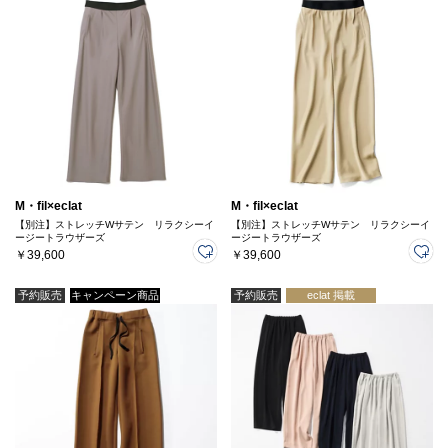
M・fil×eclat
M・fil×eclat
【別注】ストレッチWサテン リラクシーイ
【別注】ストレッチWサテン リラクシーイ
ージートラウザーズ
ージートラウザーズ
￥39,600
￥39,600
予約販売
キャンペーン商品
予約販売
eclat 掲載