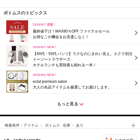
ボトムスのトピックス
2026/8/7 更新！
最終値下げ！MAX80％OFF ファイナルセール
お得なこの機会をお見逃しなく！
2026/8/7 NEW！
【40代・50代 パンツ】ラクなのにきれい見え。エクラ別注
イージートラウザーズ
ホテルランチも普段着も頼れる一本！
2026/8/6 NEW！
eclat premium salon
大人の名品アイテムを厳選してお届けします。
もっと見る
検索条件：
アイテム ： ボトムス 在庫 ： あり