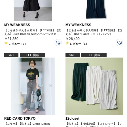
MY WEAKNESS
MY WEAKNESS
【ともさかりえさん着用】【LEE別注】【洗
【ともさかりえさん着用】【LEE別注】【洗
える】Luca Balloon Skirt／バルーンスカー
える】River Pants （ニットパンツ）
ト
￥31,350
￥26,400
レビュー（3）
レビュー（1）
SALE
LEE 掲載
SALE
LEE 掲載
RED CARD TOKYO
12closet
【コラボ】【洗える】Crepe Denim
【洗える】【接触冷感】【ストレッチ】【シ