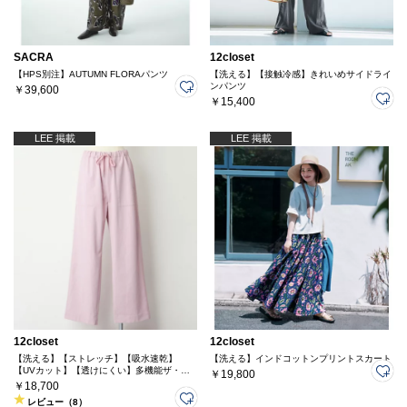
SACRA
12closet
【HPS別注】AUTUMN FLORAパンツ
【洗える】【接触冷感】きれいめサイドライ
ンパンツ
￥39,600
￥15,400
LEE 掲載
LEE 掲載
12closet
12closet
【洗える】【ストレッチ】【吸水速乾】
【洗える】インドコットンプリントスカート
【UVカット】【透けにくい】多機能ザ・エ
￥19,800
ブリバディパンツ
￥18,700
レビュー（8）