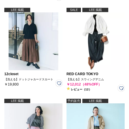
LEE 掲載
SALE
LEE 掲載
12closet
RED CARD TOKYO
【洗える】ドットジャカードスカート
【洗える】スウィングデニム
￥19,800
￥12,012（48%OFF）
レビュー（12）
LEE 掲載
予約販売
LEE 掲載