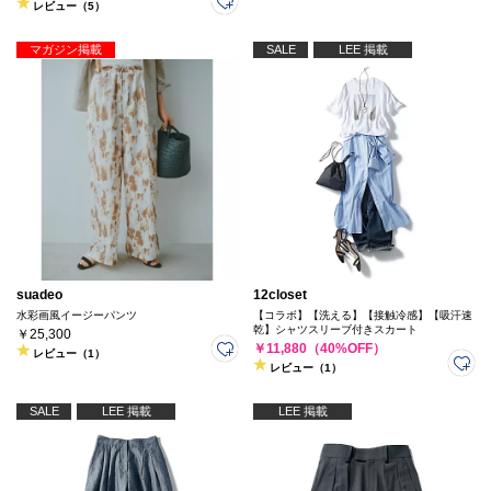
レビュー（5）
マガジン掲載
SALE
LEE 掲載
suadeo
12closet
水彩画風イージーパンツ
【コラボ】【洗える】【接触冷感】【吸汗速
乾】シャツスリーブ付きスカート
￥25,300
￥11,880（40%OFF）
レビュー（1）
レビュー（1）
SALE
LEE 掲載
LEE 掲載