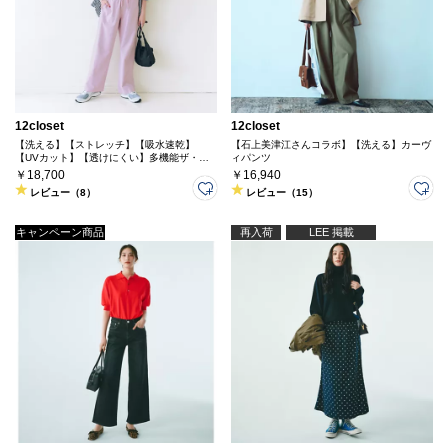
12closet
12closet
【洗える】【ストレッチ】【吸水速乾】
【石上美津江さんコラボ】【洗える】カーヴ
【UVカット】【透けにくい】多機能ザ・エ
ィパンツ
ブリバディパンツ
￥18,700
￥16,940
レビュー（8）
レビュー（15）
キャンペーン商品
再入荷
LEE 掲載