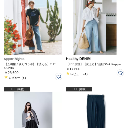
upper hights
Healthy DENIM
【五明祐子さんコラボ】【洗える】THE
【LEE別注】【洗える】”超軽”Pink Pepper
OLIVIA
￥17,600
￥28,600
レビュー（4）
レビュー（5）
LEE 掲載
LEE 掲載