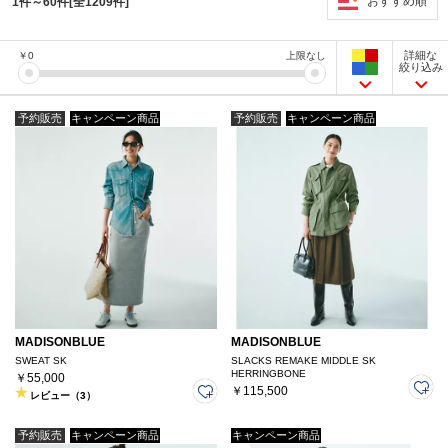
おすすめ順
1件～60件[全1209件]
詳細な
￥
0
上限なし
絞り込み
予約販売
キャンペーン商品
予約販売
キャンペーン商品
MADISONBLUE
MADISONBLUE
SWEAT SK
SLACKS REMAKE MIDDLE SK
HERRINGBONE
￥55,000
￥115,500
レビュー（3）
予約販売
キャンペーン商品
キャンペーン商品