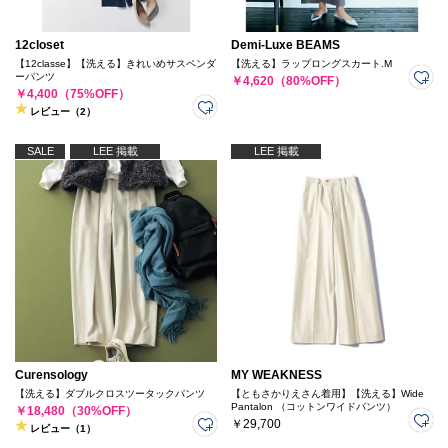
12closet
Demi-Luxe BEAMS
【12classe】【洗える】きれいめサスペンダ
【洗える】ラップロングスカート.M
ーパンツ
￥4,620（80%OFF）
￥4,400（75%OFF）
レビュー（2）
SALE
LEE 掲載
LEE 掲載
Curensology
MY WEAKNESS
【洗える】ダブルクロスツータックパンツ
【ともさかりえさん着用】【洗える】Wide
Pantalon （コットンワイドパンツ）
￥18,480（30%OFF）
￥29,700
レビュー（1）