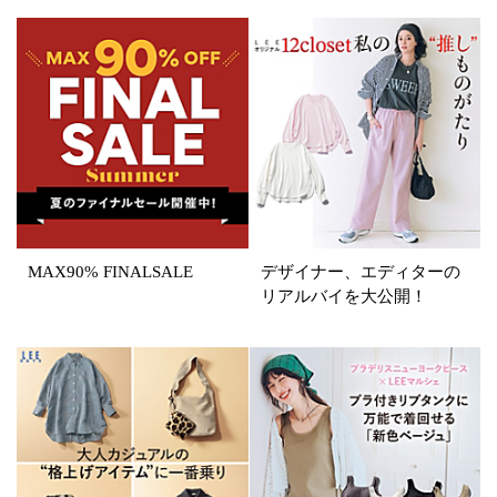
表示オプション
すべて
新着
SALE商品
予約品
再入荷
ラスト1
在庫あり
MAX90% FINALSALE
デザイナー、エディターの
リアルバイを大公開！
カラー
ホワイト
ブラック
グレー
ベージュ
ブラウン
オレンジ
イエロー
レッド
ピンク