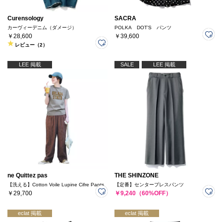
Curensology
SACRA
カーヴィーデニム（ダメージ）
POLKA DOT’S パンツ
￥28,600
￥39,600
レビュー（2）
LEE 掲載
SALE
LEE 掲載
ne Quittez pas
THE SHINZONE
【洗える】Cotton Voile Lupine Cifre Pants
【定番】センタープレスパンツ
￥29,700
￥9,240（60%OFF）
eclat 掲載
eclat 掲載