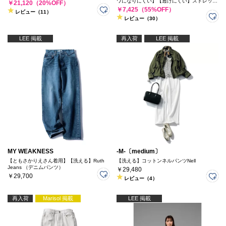
ワになりにくい】【透けにくい】ストレッチ
￥21,120（20%OFF）
＆シワになりにくいドライ素材のタックパン
￥7,425（55%OFF）
レビュー（11）
ツ
レビュー（30）
LEE 掲載
再入荷
LEE 掲載
MY WEAKNESS
-M-〔medium〕
【ともさかりえさん着用】【洗える】Ruth
【洗える】コットンネルパンツNell
Jeans （デニムパンツ）
￥29,480
￥29,700
レビュー（4）
再入荷
Marisol 掲載
LEE 掲載