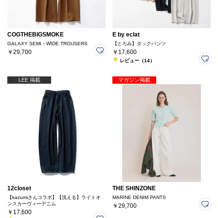
COGTHEBIGSMOKE
E by eclat
GALAXY SEMI－WIDE TROUSERS
【とろみ】タックパンツ
￥29,700
￥17,600
レビュー（14）
LEE 掲載
マガジン掲載
12closet
THE SHINZONE
【kazumiさんコラボ】【洗える】ライトオ
MARINE DENIM PANTS
ンスカーヴィーデニム
￥29,700
￥17,600