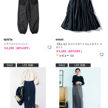
dahl’ia
emmi
シアーイージーパンツ
【洗える】ロゴジャガードゴムドロスト ス
カート
￥4,290（80%OFF）
￥4,180（80%OFF）
レビュー（1）
SALE
LEE 掲載
SALE
LEE 掲載