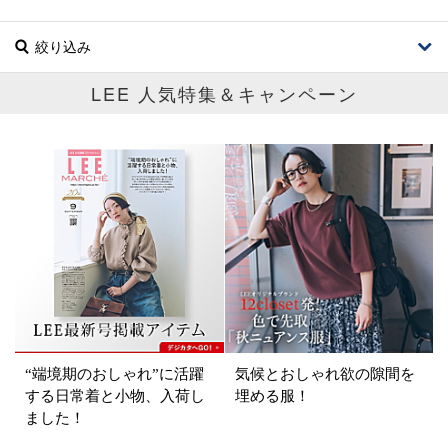
絞り込み
LEE 人気特集＆キャンペーン
ブランド
カテゴリ
ボトムス
サイズ
掲載雑誌
“端境期のおしゃれ”に活躍
気候とおしゃれ欲の隙間を
価格
する日常着と小物、入荷し
埋める服！
ました！
円～
円