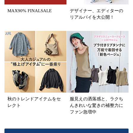
在庫あり
MAX90% FINALSALE
デザイナー、エディターの
リアルバイを大公開！
カラー
ホワイト
ブラック
グレー
ベージュ
ブラウン
オレンジ
イエロー
レッド
ピンク
パープル
グリーン
ブルー
ゴールド
シルバー
マルチ
秋のトレンドアイテムをセ
服見えの洒落感と、ラクち
レクト
んきれいな驚きの補整力に
ファン急増中