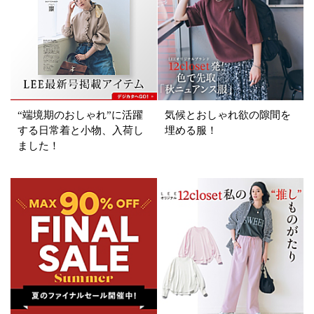
カテゴリ
サイズ
掲載雑誌
“端境期のおしゃれ”に活躍
気候とおしゃれ欲の隙間を
価格
する日常着と小物、入荷し
埋める服！
ました！
円～
円
表示オプション
すべて
新着
SALE商品
予約品
再入荷
ラスト1