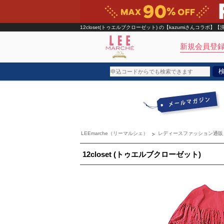
12closet(トゥエルブクローゼット)
の【kazumiさんコラボ】
新規会員登録
ブランド
カテゴリ
LEEmarche（リーマルシェ）
レディースファッション通販
雑誌掲載アイテム
お気に入り
12closet (トゥエルブクローゼット)
ランキング
特集
雑誌･書籍(一緒に買うと送料無料)