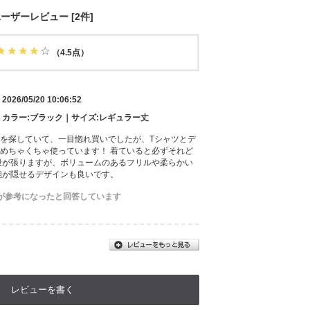
ーザーレビュー [2件]
（4.5点）
2026/05/20 10:06:52
m｜カラー:ブラック｜サイズ:レギュラー丈
を探していて、一目惚れ買いでしたが、Tシャツとデ
めちゃくちゃ使っています！ 着ていると必ずそれど
段が張りますが、ボリュームのあるフリルや柔らかい
腕が隠せるデザインも良いです。
が参考になったと回答しています
レビューを書く