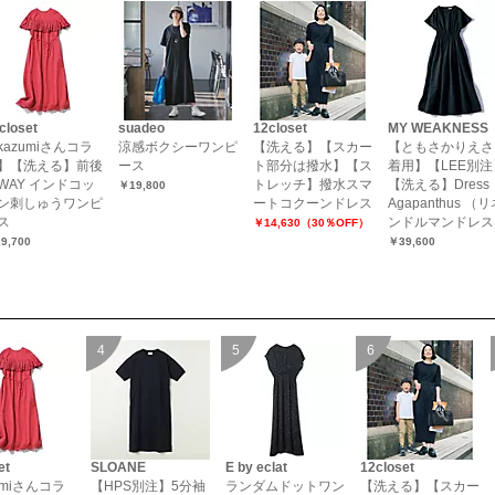
closet
suadeo
12closet
MY WEAKNESS
kazumiさんコラ
涼感ボクシーワンピ
【洗える】【スカー
【ともさかりえさ
】【洗える】前後
ース
ト部分は撥水】【ス
着用】【LEE別注
WAY インドコッ
トレッチ】撥水スマ
【洗える】Dress
￥19,800
ン刺しゅうワンピ
ートコクーンドレス
Agapanthus （
ス
ンドルマンドレス
￥14,630（30％OFF）
9,700
￥39,600
et
SLOANE
E by eclat
12closet
umiさんコラ
【HPS別注】5分袖
ランダムドットワン
【洗える】【スカー