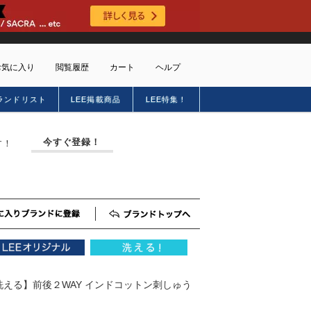
お気に入り
閲覧履歴
カート
ヘルプ
ランドリスト
LEE掲載商品
LEE特集！
ショッピングガイド
トに商品がありません
配送・送料について
今すぐ登録！
す！
お支払い方法について
キャンセルについて
返品・交換について
会員特典のご案内
初めてのお客様
お気に入りブランド登録
ブランドTOP
よくあるご質問
お問合せ
新規会員登録
【洗える】前後２WAY インドコットン刺しゅう