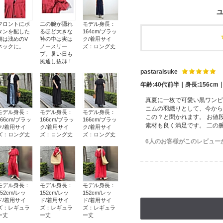
ユ
フロントにボ
二の腕が隠れ
モデル身長：
タンを配した
るほど大きな
164cm/ブラッ
側は浅めのV
衿の中は実は
ク/着用サイ
ネックに。
ノースリー
ズ：ロング丈
ブ。暑い日も
風通し抜群！
pastaraisuke
年齢:40代前半｜身長:156c
真夏に一枚で可愛い黒ワンピ
ニムの羽織りとして、今から
モデル身長：
モデル身長：
モデル身長：
この？と聞かれます。 お値
166cm/ブラッ
166cm/ブラッ
166cm/ブラッ
素材も良く満足です。 二の
ク/着用サイ
ク/着用サイ
ク/着用サイ
ズ：ロング丈
ズ：ロング丈
ズ：ロング丈
6人のお客様がこのレビュー
モデル身長：
モデル身長：
モデル身長：
152cm/レッ
152cm/レッ
152cm/レッ
ド/着用サイ
ド/着用サイ
ド/着用サイ
ズ：レギュラ
ズ：レギュラ
ズ：レギュラ
ー丈
ー丈
ー丈