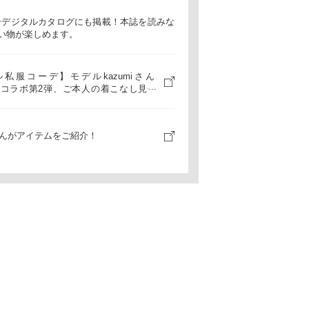
月号デジタルカタログにも掲載！本誌を読みな
い物が楽しめます。
私服コーデ】モデルkazumiさん
osetコラボ第2弾、ご本人の着こなし見せ
！ #LEEマルシェ
iさんがアイテムをご紹介！