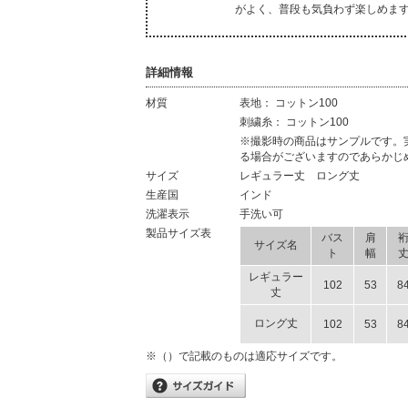
がよく、普段も気負わず楽しめま
詳細情報
材質
表地： コットン100
材質
刺繍糸： コットン100
材質
※撮影時の商品はサンプルです。
る場合がございますのであらかじ
サイズ
レギュラー丈 ロング丈
生産国
インド
洗濯表示
手洗い可
製品サイズ表
バス
肩
サイズ名
ト
幅
レギュラー
102
53
8
丈
ロング丈
102
53
8
※（）で記載のものは適応サイズです。