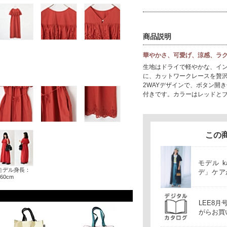
商品説明
華やかさ、可愛げ、涼感、ラ
生地はドライで軽やかな、イン
に、カットワークレースを贅
2WAYデザインで、ボタン開
付きです。カラーはレッドとブ
この
モデル 
モデル身長：
デ」ケア
160cm
暑な日々
LEE8
がらお買