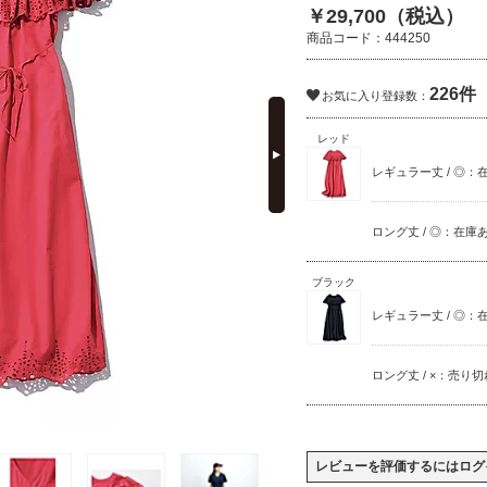
￥29,700（税込）
商品コード：444250
226件
お気に入り登録数：
next
レッド
レギュラー丈 / ◎：
ロング丈 / ◎：在庫
ブラック
レギュラー丈 / ◎：
ロング丈 / ×：売り切
レビューを評価するには
ログ