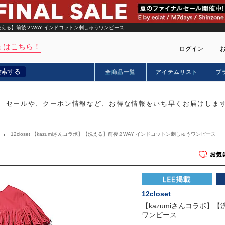
【洗える】前後２WAY インドコットン刺しゅうワンピース
 はこちら！
ログイン
検索する
全商品一覧
アイテムリスト
ブ
カー
セールや、クーポン情報など、お得な情報をいち早くお届けしま
12closet 【kazumiさんコラボ】【洗える】前後２WAY インドコットン刺しゅうワンピース
12closet
【kazumiさんコラボ】
ワンピース