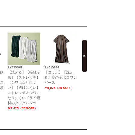
next
12closet
12closet
12closet
12closet
似
【洗える】【接触冷
【コラボ】【洗え
【洗える】【接触冷
【コラボ
感】【ストレッチ】
る】鹿の子ポロワン
感】きれいめサイド
る】シャ
ース
【シワになりにく
ピース
ラインパンツ
ャツ
2枚
い】【透けにくい】
￥9,075（25％OFF）
￥15,400
￥10,560（
ストレッチ＆シワに
なりにくいドライ素
）
材のタックパンツ
￥7,425（55％OFF）