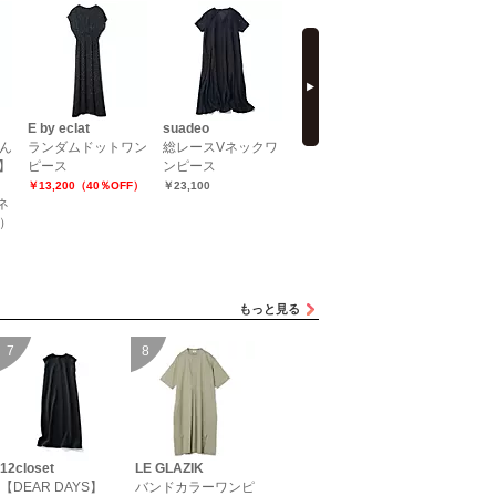
next
E by eclat
suadeo
E by eclat
E by eclat
ん
ランダムドットワン
総レースVネックワ
レース切り替えコク
レース切
】
ピース
ンピース
ーンワンピース
ーンワン
￥13,200（40％OFF）
￥23,100
￥22,000
￥22,000
リネ
）
もっと見る
12closet
LE GLAZIK
【DEAR DAYS】
バンドカラーワンピ