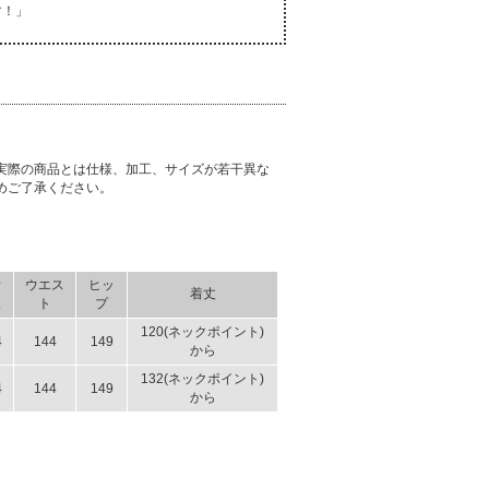
す！」
実際の商品とは仕様、加工、サイズが若干異な
めご了承ください。
裄
ウエス
ヒッ
着丈
丈
ト
プ
120(ネックポイント)
4
144
149
から
132(ネックポイント)
4
144
149
から