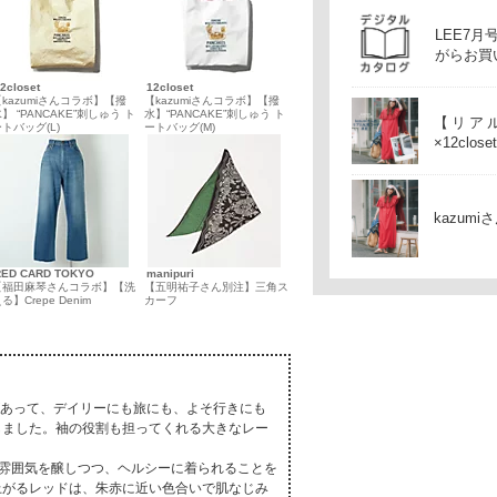
LEE7
がらお買
2closet
12closet
【kazumiさんコラボ】【撥
【kazumiさんコラボ】【撥
】 “PANCAKE”刺しゅう ト
水】“PANCAKE”刺しゅう ト
【リアル
トバッグ(L)
ートバッグ(M)
×12cl
てください
kazum
RED CARD TOKYO
manipuri
【福田麻琴さんコラボ】【洗
【五明祐子さん別注】三角ス
る】Crepe Denim
カーフ
があって、デイリーにも旅にも、よそ行きにも
しました。袖の役割も担ってくれる大きなレー
い雰囲気を醸しつつ、ヘルシーに着られることを
上がるレッドは、朱赤に近い色合いで肌なじみ