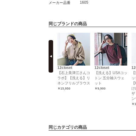
1605
メーカー品番
同じブランドの商品
prev
12closet
12closet
12closet
12
】異素材切
【コラボ】【洗え
【石上美津江さんコ
【洗える】USAコッ
【
レンチTシ
る】丸衿すっきり見
ラボ】【洗える】リ
トン 五分袖スウェ
ッ
えリネン混ワンピー
ネンフリルブラウス
ット
【
ス
け
￥15,950
￥9,900
ザ
￥6,600（70％OFF）
ン
￥1
同じカテゴリの商品