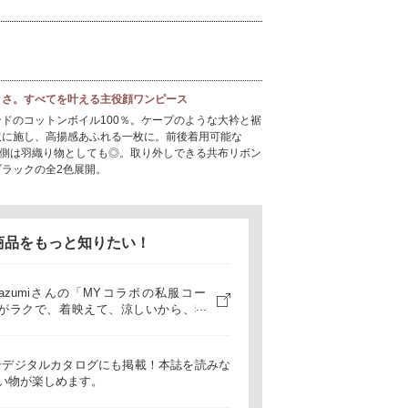
クさ。すべてを叶える主役顔ワンピース
ドのコットンボイル100％。ケープのような大衿と裾
沢に施し、高揚感あふれる一枚に。前後着用可能な
き側は羽織り物としても◎。取り外しできる共布リボン
ラックの全2色展開。
商品をもっと知りたい！
kazumiさんの「MYコラボの私服コー
がラクで、着映えて、涼しいから、猛
も毎日ごきげん！
月号デジタルカタログにも掲載！本誌を読みな
い物が楽しめます。