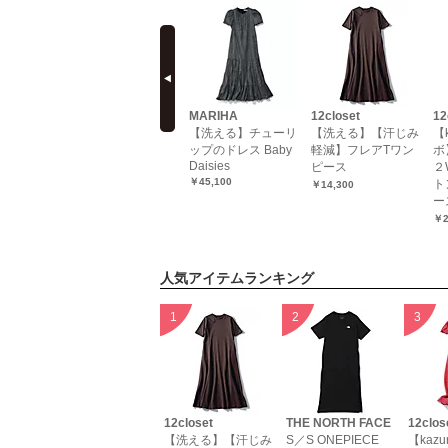
prev
cashmere
SLOANE
MARIHA
12closet
12
【HPS別注】5分袖
【洗える】チューリ
【洗える】【汗じみ
【
カットソーワンピー
ップのドレス Baby
軽減】フレアTワン
ボ
Daisies
ス
ピース
２
￥45,100
ト
￥11,550（30％OFF）
￥14,300
ー
￥2
人気アイテムランキング
12closet
THE NORTH FACE
12clos
【洗える】【汗じみ
S／S ONEPIECE
【kaz