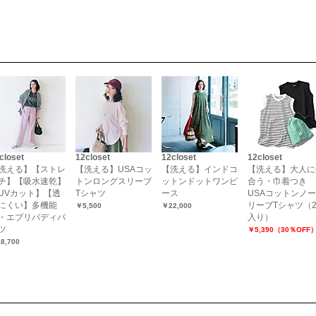
closet
12closet
12closet
12closet
洗える】【ストレ
【洗える】USAコッ
【洗える】インドコ
【洗える】大人に
チ】【吸水速乾】
トンロングスリーブ
ットンドットワンピ
合う・巾着つき
UVカット】【透
Tシャツ
ース
USAコットンノ
にくい】多機能
リーブTシャツ（
￥5,500
￥22,000
・エブリバディパ
入り）
ツ
￥5,390（30％OFF
8,700