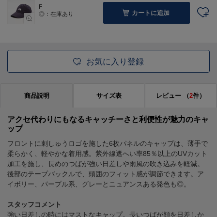
F
カートに追加
◎：在庫あり
お気に入り登録
商品説明
サイズ表
レビュー
（
2
件）
アクセ代わりにもなるキャッチーさと利便性が魅力のキャ
ップ
フロントに刺しゅうロゴを施した6枚パネルのキャップは、薄手で
柔らかく、軽やかな着用感。紫外線遮へい率85％以上のUVカット
加工を施し、長めのつばが強い日差しや雨風の吹き込みを軽減。
後部のテープバックルで、頭囲のフィット感が調節できます。ア
イボリー、パープル系、グレーとニュアンスある発色も◎。
スタッフコメント
強い日差しの時にはマストなキャップ。長いつばが顔を日差しか