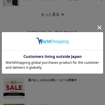
2026/7/17
もっと見る
MOREセールスタート！
セールアイテムが更にプライスダウン。気になっていたアイ
テムをお得に手に入れるチャンスをお見逃しなく！
NEWS & TOPICS
2026/7/3
大人にこそ似合うロゴ&キャラT
最新情報をお知らせ
2026/6/19
＼6月の『何を着ればいい？』第2弾 ／気温別初夏コーデ15
選【バイヤーのリアルコーデ Vol.3】＃大人コーデお悩み ＃
気温23～32℃
2026/6/12
【水濡れ／梅雨寒／ジメジメ湿気】６月をモードに乗り切る
「梅雨対策アイテム」
2026/6/12
RAINY DAY ITEMS 10｜雨の日を快適にする機能派アイテム
集めました！