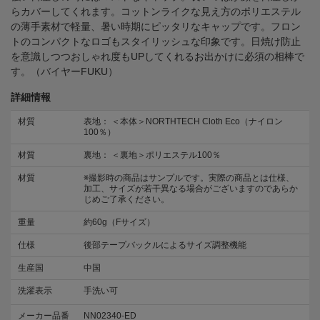
らカバーしてくれます。コットンライクな見え方のポリエステル
の薄手素材で軽量、暑い時期にピッタリなキャップです。フロン
トのコンパクトなロゴもスタイリッシュな印象です。日焼け防止
を意識しつつおしゃれ度もUPしてくれるお出かけに必須の相棒で
す。（バイヤーFUKU）
詳細情報
材質
表地： ＜本体＞NORTHTECH Cloth Eco（ナイロン
100％）
材質
裏地： ＜裏地＞ポリエステル100％
材質
※撮影時の商品はサンプルです。実際の商品とは仕様、
加工、サイズが若干異なる場合がございますのであらか
じめご了承ください。
重量
約60g（Fサイズ）
仕様
後部テープバックルによるサイズ調整機能
生産国
中国
洗濯表示
手洗い可
メーカー品番
NN02340-ED