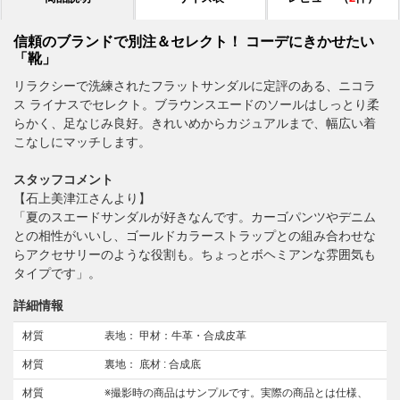
信頼のブランドで別注＆セレクト！ コーデにきかせたい
「靴」
リラクシーで洗練されたフラットサンダルに定評のある、ニコラ
ス ライナスでセレクト。ブラウンスエードのソールはしっとり柔
らかく、足なじみ良好。きれいめからカジュアルまで、幅広い着
こなしにマッチします。
スタッフコメント
【石上美津江さんより】
「夏のスエードサンダルが好きなんです。カーゴパンツやデニム
との相性がいいし、ゴールドカラーストラップとの組み合わせな
らアクセサリーのような役割も。ちょっとボヘミアンな雰囲気も
タイプです」。
詳細情報
材質
表地： 甲材：牛革・合成皮革
材質
裏地： 底材 : 合成底
材質
※撮影時の商品はサンプルです。実際の商品とは仕様、