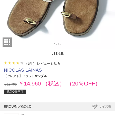
1
/
35
LEE掲載
（
2
件）
レビューを見る
NICOLAS LAINAS
【セレクト】フラットサンダル
￥14,960
（税込）
（20％OFF）
￥18,700
返品交換不可
BROWN／GOLD
サイズ表