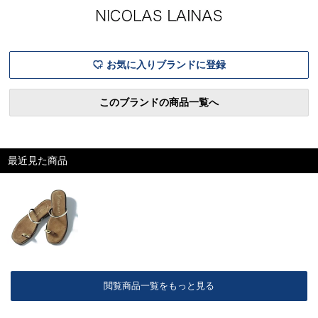
春も必見です！LINE UP鹿の
しました。ほんわかゆる～い
名品ロング
子ポロワンピースシャンブレ
雰囲気は、唯一無二の可愛さ
利きスタイ
ーシャツシャンブレータック
アイテムは
パン
に絶妙な
お気に入りブランドに登録
このブランドの商品一覧へ
最近見た商品
閲覧商品一覧をもっと見る