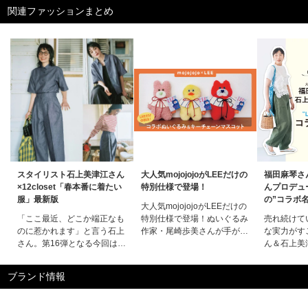
関連ファッションまとめ
スタイリスト石上美津江さん
大人気mojojojoがLEEだけの
福田麻琴さ
×12closet「春本番に着たい
特別仕様で登場！
んプロデュー
服」最新版
の”コラボ
大人気mojojojoがLEEだけの
「ここ最近、どこか端正なも
特別仕様で登場！ぬいぐるみ
売れ続けて
のに惹かれます」と言う石上
作家・尾崎歩美さんが手がけ
な実力がす
さん。第16弾となる今回は、
る話題のキャラクター
ん＆石上美
そんな”今の気分”を素材やシ
「mojojojo」とLEEマルシェ
ュース大人
ルエット、ディテールに落と
が初コラボ！20周年を記念
の“LEEだ
ブランド情報
し込んだ全５着。ずっと好き
し、貴重なハンドメイドのぬ
田麻琴さん
な世界観を大切にしながら進
いぐるみとキーチェーンマス
がプロデュ
化し続ける石上コラボ、この
コットをスペシャルオーダー
リストの“L