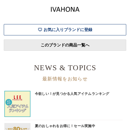
シェ20th Exclusive】SAMBA
ごバッグ」誕生！かごバッグ
げアイテム
JANE W¥14,300【LEEマル
に並々ならぬ愛を持つ
気シリーズ
シェ20th
LEE100人隊と、見た目の可
今季は、自
愛さに加えて使い勝手やサイ
さはそのま
ズ感
着回せ
お気に入りブランドに登録
このブランドの商品一覧へ
NEWS & TOPICS
最新情報をお知らせ