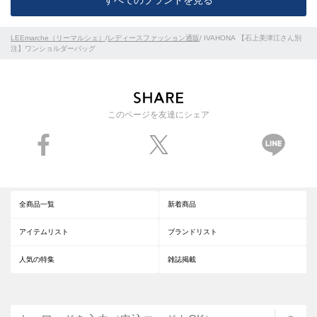
LEEmarche（リーマルシェ）
/
レディースファッション通販
/ IVAHONA 【石上美津江さん別
注】ワンショルダーバッグ
このページを友達にシェア
全商品一覧
新着商品
アイテムリスト
ブランドリスト
人気の特集
雑誌掲載