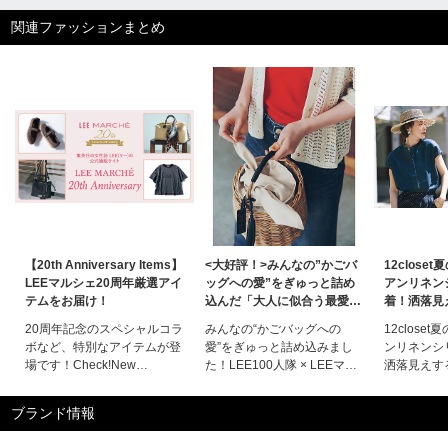
関連ファッションまとめ
【20th Anniversary Items】
<大好評！>みんなの”かごバ
12close
LEEマルシェ20周年厳選アイ
ッグへの愛”をぎゅっと詰め
アンリネン
テムをお届け！
込んだ「大人に似合う最愛か
着！洒落見
ごバッグ」誕生！
に夢中です
20周年記念のスペシャルコラ
みんなの“かごバッグへの
12close
ボなど、特別なアイテムが登
愛”をぎゅっと詰め込みまし
ンリネンシ
場です！Check!New
た！LEE100人隊 × LEEマル
洒落見えす
Items【LEEマルシェ20th別
シェコラボ「大人に似合う最
中です洒落
注】STEADY BAG MINI
愛かごバッグ」誕生！
ン」に夢中
ブランド情報
SHORT
LEE100人隊 × LEEマルシェ
ルギー産の
HANDLE¥86,900【LEEマル
コラボ「大人に似合う最愛か
った、普段