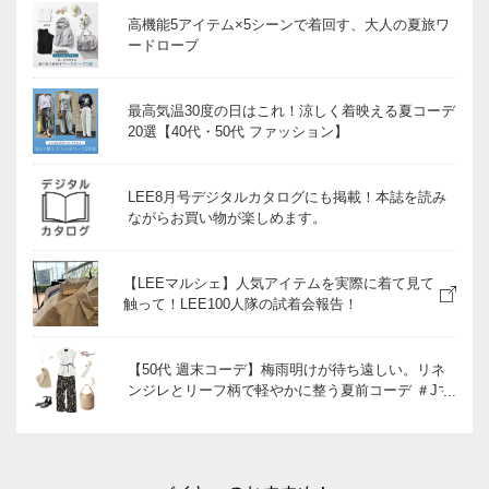
高機能5アイテム×5シーンで着回す、大人の夏旅ワ
ードローブ
最高気温30度の日はこれ！涼しく着映える夏コーデ
20選【40代・50代 ファッション】
LEE8月号デジタルカタログにも掲載！本誌を読み
ながらお買い物が楽しめます。
【LEEマルシェ】人気アイテムを実際に着て見て
触って！LEE100人隊の試着会報告！
【50代 週末コーデ】梅雨明けが待ち遠しい。リネ
ンジレとリーフ柄で軽やかに整う夏前コーデ ＃Jマ
ダムのおしゃれ