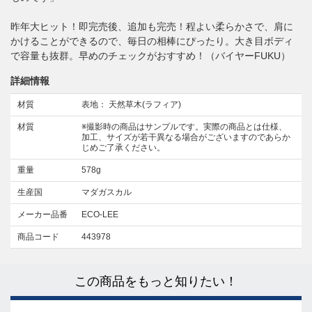
昨年大ヒット！即完売後、追加も完売！程よい柔らかさで、肩に
かけることができるので、毎日の相棒にぴったり。大き目ボディ
で容量も抜群。早めのチェックがおすすめ！（バイヤーFUKU）
詳細情報
材質
表地： 天然草木(ラフィア)
材質
※撮影時の商品はサンプルです。実際の商品とは仕様、
加工、サイズが若干異なる場合がございますのであらか
じめご了承ください。
重量
578g
生産国
マダガスカル
メーカー品番
ECO-LEE
商品コード
443978
この商品をもっと知りたい！