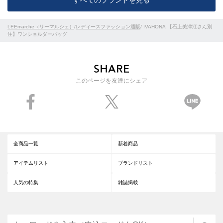
LEEmarche（リーマルシェ）
/
レディースファッション通販
/ IVAHONA 【石上美津江さん別
注】ワンショルダーバッグ
このページを友達にシェア
全商品一覧
新着商品
アイテムリスト
ブランドリスト
人気の特集
雑誌掲載