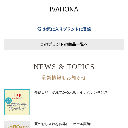
シェ20th Exclusive】SAMBA
ごバッグ」誕生！かごバッグ
げアイテム
JANE W¥14,300【LEEマル
に並々ならぬ愛を持つ
気シリーズ
シェ20th
LEE100人隊と、見た目の可
今季は、自
愛さに加えて使い勝手やサイ
さはそのま
ズ感
着回せ
お気に入りブランドに登録
このブランドの商品一覧へ
NEWS & TOPICS
最新情報をお知らせ