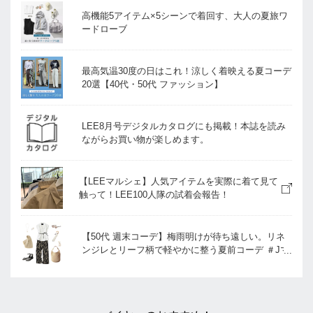
高機能5アイテム×5シーンで着回す、大人の夏旅ワ
ードローブ
最高気温30度の日はこれ！涼しく着映える夏コーデ
20選【40代・50代 ファッション】
LEE8月号デジタルカタログにも掲載！本誌を読み
ながらお買い物が楽しめます。
【LEEマルシェ】人気アイテムを実際に着て見て
触って！LEE100人隊の試着会報告！
【50代 週末コーデ】梅雨明けが待ち遠しい。リネ
ンジレとリーフ柄で軽やかに整う夏前コーデ ＃Jマ
ダムのおしゃれ