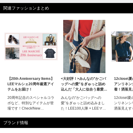
関連ファッションまとめ
【20th Anniversary Items】
<大好評！>みんなの”かごバ
12close
LEEマルシェ20周年厳選アイ
ッグへの愛”をぎゅっと詰め
アンリネン
テムをお届け！
込んだ「大人に似合う最愛か
着！洒落見
ごバッグ」誕生！
に夢中です
20周年記念のスペシャルコラ
みんなの“かごバッグへの
12close
ボなど、特別なアイテムが登
愛”をぎゅっと詰め込みまし
ンリネンシ
場です！Check!New
た！LEE100人隊 × LEEマル
洒落見えす
Items【LEEマルシェ20th別
シェコラボ「大人に似合う最
中です洒落
注】STEADY BAG MINI
愛かごバッグ」誕生！
ン」に夢中
ブランド情報
SHORT
LEE100人隊 × LEEマルシェ
ルギー産の
HANDLE¥86,900【LEEマル
コラボ「大人に似合う最愛か
った、普段