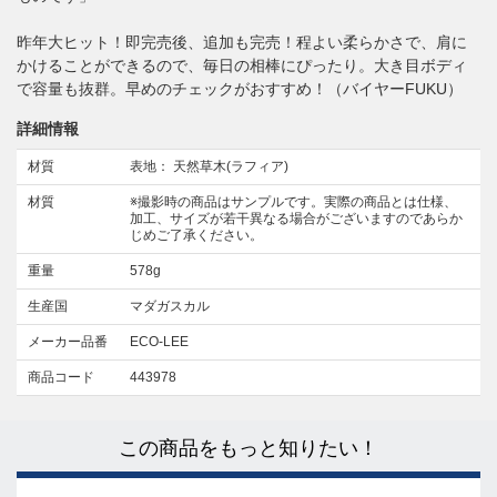
昨年大ヒット！即完売後、追加も完売！程よい柔らかさで、肩に
かけることができるので、毎日の相棒にぴったり。大き目ボディ
で容量も抜群。早めのチェックがおすすめ！（バイヤーFUKU）
詳細情報
材質
表地： 天然草木(ラフィア)
材質
※撮影時の商品はサンプルです。実際の商品とは仕様、
加工、サイズが若干異なる場合がございますのであらか
じめご了承ください。
重量
578g
生産国
マダガスカル
メーカー品番
ECO-LEE
商品コード
443978
この商品をもっと知りたい！