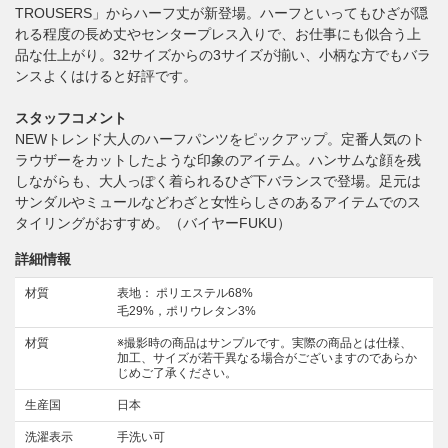
TROUSERS」からハーフ丈が新登場。ハーフといってもひざが隠
れる程度の長め丈やセンタープレス入りで、お仕事にも似合う上
品な仕上がり。32サイズからの3サイズが揃い、小柄な方でもバラ
ンスよくはけると好評です。
スタッフコメント
NEWトレンド大人のハーフパンツをピックアップ。定番人気のト
ラウザーをカットしたような印象のアイテム。ハンサムな顔を残
しながらも、大人っぽく着られるひざ下バランスで登場。足元は
サンダルやミュールなどわざと女性らしさのあるアイテムでのス
タイリングがおすすめ。（バイヤーFUKU）
詳細情報
材質
表地： ポリエステル68%
毛29%，ポリウレタン3%
材質
※撮影時の商品はサンプルです。実際の商品とは仕様、
加工、サイズが若干異なる場合がございますのであらか
じめご了承ください。
生産国
日本
洗濯表示
手洗い可