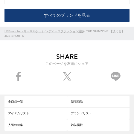
すべてのブランドを見る
LEEmarche（リーマルシェ）
/
レディースファッション通販
/ THE SHINZONE 【洗える】
JOS SHORTS
このページを友達にシェア
全商品一覧
新着商品
アイテムリスト
ブランドリスト
人気の特集
雑誌掲載