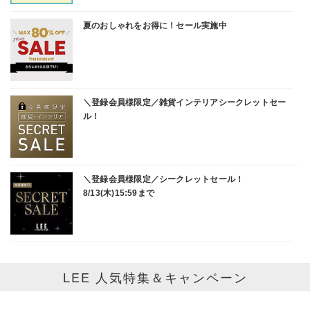
骨格タイプで選ぶ！ストレート・ウェーブ・ナチュラルの
「本当に似合うデニム」
2026/7/10
【福田麻琴さん別注】PACK TEE（２枚セット＋オリジナル
ステッカー付）
大人に似合うリンガーTシャツ
2026/7/3
＼見た目も着心地も涼やか／着こなしが映える。大人のシア
ーカーディガン
LEE 人気特集＆キャンペーン