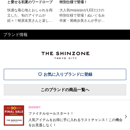
と愛せる初夏のワードローブ
特別仕様で登場！
快適な着心地とおしゃれを両
大人気mojojojoがLEEだけの
立した、旬のアイテムが
特別仕様で登場！ぬいぐるみ
続々！蛯原友里さんと楽しむ
作家・尾崎歩美さんが手がけ
初夏のトレンド名品蛯原友里
る話題のキャラクター
さんと楽しむ初夏のトレンド
「mojojojo」とLEEマルシェ
ブランド情報
名品LEEマルシェ20周年を記
が初コラボ！20周年を記念
念した別注小物や人気のパン
し、貴重なハンドメイドのぬ
ツがいち早く買えたりと、こ
いぐるみとキーチェーンマス
こでしか手にできないスペシ
コットをスペシャルオーダー
ャルな名品が目白押し。涼し
しました。ほんわかゆる～い
く、トレンドムードもたっぷ
雰囲気は、唯一無二の可愛さ
りと詰まった人
お気に入りブランドに登録
このブランドの商品一覧へ
2026/8/7
ファイナルセールスタート！
人気アイテムをお得に手に入れるラストチャンス！この機会
をお見逃しなく！