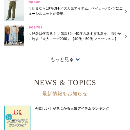
2026/8/3
＼いまなら10％OFF／大人気アイテム、ベイカーパンツにニ
ューシルエットが登場。
2026/7/31
＼酷暑は何着る？ ／気温35～40度の暑すぎる夏を、涼やか
に制す『大人コーデ20選』【40代・50代 ファッション】
2026/7/24
【2026年猛暑対策】35度超えも涼しく！「考えなくても決ま
もっと見る
る服」15選
2026/7/24
NEWS & TOPICS
大人のTシャツは、白・黒・グレーがあればいい！
最新情報をお知らせ
2026/7/24
【THE SHINZONE】まるでタオルな極上シアーカーデ！ 日
差しも冷房もこれ一枚 | GOOD THINGS Vol.121
2026/7/10