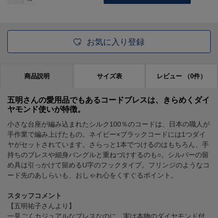
お気に入り登録
商品説明
サイズ表
レビュー
（0件）
五明さんの愛用品でもあるコードブレスは、きらめくダイ
ヤモンド使いが特徴。
小さな台座が編み込まれたシルク100％のコードは、日本の職人が
手作業で編み上げたもの。ネイビー×ブラックコードには1つダイ
ヤがセットされています。さらっと1本でつけるのはもちろん、手
持ちのブレスや細身バングルと重ねづけするのも○。シルバーの留
め具は引っかけて留めるU字のフックタイプ。フリンジのようなコ
ード先のあしらいも、おしゃれ心をくすぐるポイント。
スタッフコメント
【五明祐子さんより】
一見ごくカジュアルなブレスなのに、実は本物のダイヤモンド付