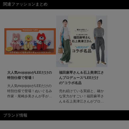
関連ファッションまとめ
大人気mojojojoがLEEだけの
福田麻琴さん＆石上美津江さ
特別仕様で登場！
んプロデュース“LEEだけ
の”コラボ名品
大人気mojojojoがLEEだけの
特別仕様で登場！ぬいぐるみ
売れ続けている実績と、確か
作家・尾崎歩美さんが手がけ
な実力がすごい！福田麻琴さ
る話題のキャラクター
ん＆石上美津江さんがプロデ
「mojojojo」とLEEマルシェ
ュース大人気スタイリスト
が初コラボ！20周年を記念
の“LEEだけの”コラボ名品福
ブランド情報
し、貴重なハンドメイドのぬ
田麻琴さん＆石上美津江さん
いぐるみとキーチェーンマス
がプロデュース大人気スタイ
コットをスペシャルオーダー
リストの“LEEだけの”コラボ