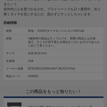
きという
意外性に心を鷲づかみされ、プライベートでも日々愛用中。光り
輝くダイヤを目にするたび、思わずニヤッとしちゃいます。
詳細情報
材質
表地： SV925/ダイヤモンド/シルク100％紐
材質
※撮影時の商品はサンプルです。実際の商品とは仕様、
加工、サイズが若干異なる場合がございますのであらか
じめご了承ください。
サイズ
全長 約16.5cm
生産国
日本
メーカー品番
BT2530011SDM-NAVY BLACK-Free
商品コード
443828
この商品をもっと知りたい！