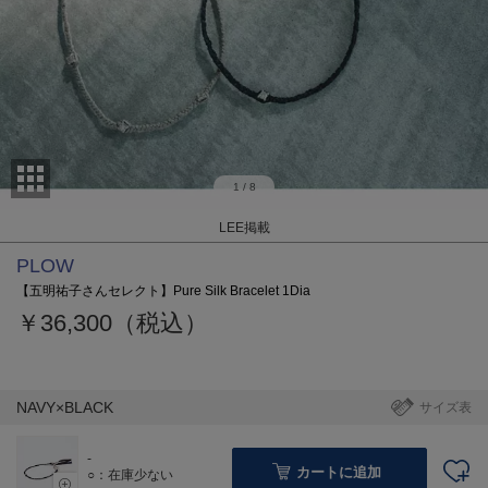
1
/
8
LEE掲載
PLOW
【五明祐子さんセレクト】Pure Silk Bracelet 1Dia
￥36,300（税込）
NAVY×BLACK
サイズ表
-
カートに追加
○：在庫少ない