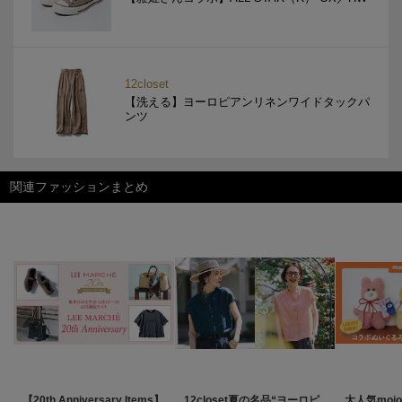
12closet
【洗える】ヨーロピアンリネンワイドタックパ
ンツ
関連ファッションまとめ
【20th Anniversary Items】
12closet夏の名品“ヨーロピ
大人気mojo