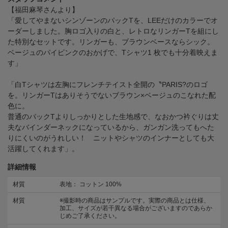
【福田麻琴さんより】
「愛してやまないシンゾーンのパックTを、LEEだけのカラーでオ
ーダーしました。胸ロゴ入りの白と、レトロなリンガーTを組にし
た特別なセットです。リンガーも、ブラウンベースならシック。
ベージュのパイピンクのおかげで、Tシャツ1 枚でも十分着映えま
す」
「白Tシャツは左胸にフレンチテイスト全開の〝PARIS?のロゴ
を。リンガーTはありそうでないブラウン×ベージュのこなれた配
色に。
普通のパックTよりしっかりとした生地感で、なおかつ衿ぐりは丈
夫なバインダーネックになっているから、ガンガン洗ってもへた
りにくいのがうれしい！ ニットやシャツのインナーとしても大
活躍してくれます」。
詳細情報
材質
表地： コットン 100%
材質
※撮影時の商品はサンプルです。実際の商品とは仕様、
加工、サイズが若干異なる場合がございますのであらか
じめご了承ください。