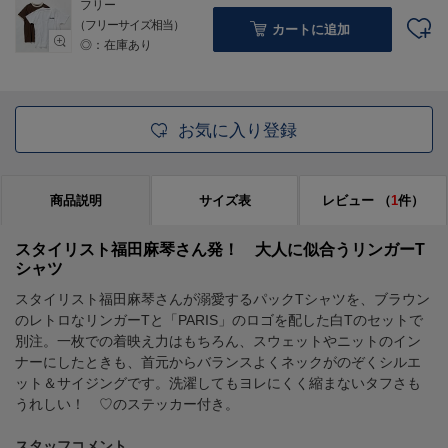
フリー
（フリーサイズ相当）
カートに追加
◎：在庫あり
お気に入り登録
商品説明
サイズ表
レビュー
（
1
件）
スタイリスト福田麻琴さん発！ 大人に似合うリンガーT
シャツ
スタイリスト福田麻琴さんが溺愛するパックTシャツを、ブラウン
のレトロなリンガーTと「PARIS」のロゴを配した白Tのセットで
別注。一枚での着映え力はもちろん、スウェットやニットのイン
ナーにしたときも、首元からバランスよくネックがのぞくシルエ
ット＆サイジングです。洗濯してもヨレにくく縮まないタフさも
うれしい！ ♡のステッカー付き。
スタッフコメント