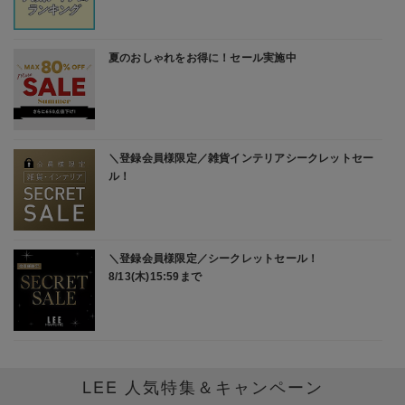
2026/7/10
骨格タイプで選ぶ！ストレート・ウェーブ・ナチュラルの
「本当に似合うデニム」
2026/7/10
【福田麻琴さん別注】PACK TEE（２枚セット＋オリジナル
ステッカー付）
大人に似合うリンガーTシャツ
2026/7/3
＼見た目も着心地も涼やか／着こなしが映える。大人のシア
ーカーディガン
LEE 人気特集＆キャンペーン