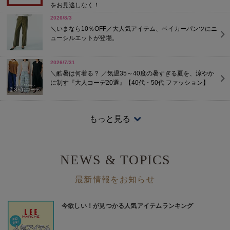
をお見逃しなく！
2026/8/3
＼いまなら10％OFF／大人気アイテム、ベイカーパンツにニ
ューシルエットが登場。
2026/7/31
＼酷暑は何着る？ ／気温35～40度の暑すぎる夏を、涼やか
に制す『大人コーデ20選』【40代・50代 ファッション】
2026/7/24
【2026年猛暑対策】35度超えも涼しく！「考えなくても決ま
もっと見る
る服」15選
2026/7/24
NEWS & TOPICS
大人のTシャツは、白・黒・グレーがあればいい！
最新情報をお知らせ
2026/7/24
【THE SHINZONE】まるでタオルな極上シアーカーデ！ 日
差しも冷房もこれ一枚 | GOOD THINGS Vol.121