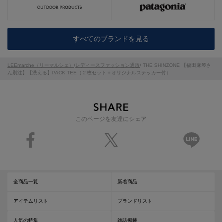
すべてのブランドを見る
LEEmarche（リーマルシェ）
/
レディースファッション通販
/ THE SHINZONE 【福田麻琴さ
ん別注】【洗える】PACK TEE（２枚セット＋オリジナルステッカー付）
このページを友達にシェア
全商品一覧
新着商品
アイテムリスト
ブランドリスト
人気の特集
雑誌掲載