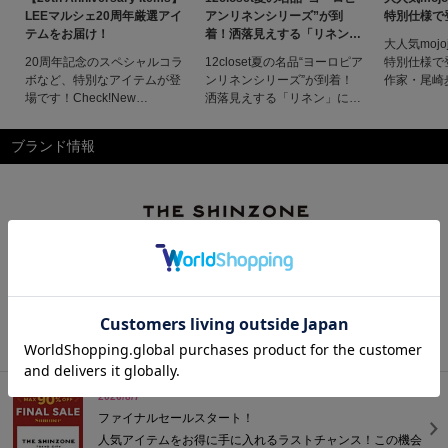
LEEマルシェ20周年厳選アイ
アンリネンシリーズ”が到
特別仕様で
テムをお届け！
着！洒落見えする「リネン」
大人気mojo
に夢中です
20周年記念のスペシャルコラ
12closet夏の名品“ヨーロピア
特別仕様で
ボなど、特別なアイテムが登
ンリネンシリーズ”が到着！
作家・尾崎
場です！Check!New
洒落見えする「リネン」に夢
る話題のキ
Items【LEEマルシェ20th別
中です洒落見えする「リネ
「mojojo
注】STEADY BAG MINI
ン」に夢中ですフランスやベ
が初コラボ
ブランド情報
SHORT
ルギー産の上質なリネンを使
し、貴重な
HANDLE¥86,900【LEEマル
った、普段使いしやすい涼し
いぐるみと
シェ20th Exclusive】SAMBA
げアイテムでおなじみの大人
コットをス
JANE W¥14,300【LEEマル
気シリーズ。４シーズン目の
しました。
シェ20th
今季は、自宅ケア可能な気軽
雰囲気は、
さはそのままに、より幅広く
着回せ
お気に入りブランドに登録
このブランドの商品一覧へ
2026/8/7
ファイナルセールスタート！
人気アイテムをお得に手に入れるラストチャンス！この機会