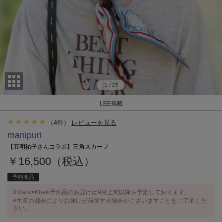
1
/
27
LEE掲載
（
4
件）
レビューを見る
manipuri
【五明祐子さんコラボ】三角スカーフ
￥16,500（税込）
予約商品
※Black×Khaki予約品のお届けは9月上旬以降を予定しております。
※生産の都合によりお届けが前後する場合がございますことをご了承くだ
さい。