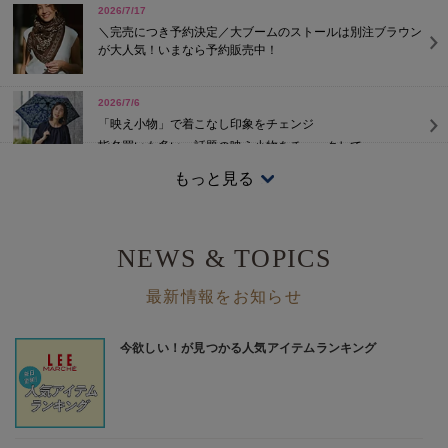
2026/7/17
＼完売につき予約決定／大ブームのストールは別注ブラウン
が大人気！いまなら予約販売中！
2026/7/6
「映え小物」で着こなし印象をチェンジ
指名買いも多い、話題の映え小物をチェックして。
もっと見る
2026/7/3
人気No.1のトレンドカラーを味方に！真夏のブラウンコーデ
NEWS & TOPICS
2026/6/19
＼6月の『何を着ればいい？』第2弾 ／気温別初夏コーデ15
最新情報をお知らせ
選【バイヤーのリアルコーデ Vol.3】＃大人コーデお悩み ＃
気温23～32℃
2026/6/7 NEW！
新色ブルーグレー登場！
今年も即完売の予感！？
2026/6/5