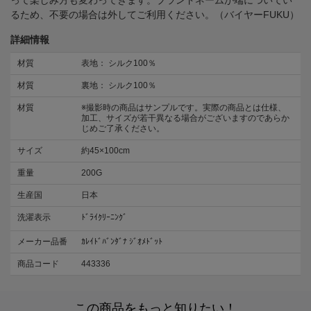
って楽しみ方も変わってきます。ブランドネームが端についてい
るため、不要の場合は外してご利用ください。（バイヤーFUKU）
詳細情報
材質
表地： シルク100％
材質
裏地： シルク100％
材質
※撮影時の商品はサンプルです。実際の商品とは仕様、
加工、サイズが若干異なる場合がございますのであらか
じめご了承ください。
サイズ
約45×100cm
重量
200G
生産国
日本
洗濯表示
ﾄﾞﾗｲｸﾘｰﾆﾝｸﾞ
メーカー品番
ｶﾚｲﾄﾞﾊﾞﾝﾀﾞﾅ ｼﾞｵﾒﾄﾞｯﾄ
商品コード
443336
この商品をもっと知りたい！