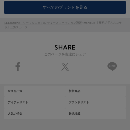
すべてのブランドを見る
LEEmarche（リーマルシェ）
/
レディースファッション通販
/ manipuri 【五明祐子さんコラ
ボ】三角スカーフ
このページを友達にシェア
全商品一覧
新着商品
アイテムリスト
ブランドリスト
人気の特集
雑誌掲載