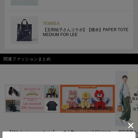
TEMBEA
【五明祐子さんコラボ】【撥水】PAPER TOTE
MEDIUM FOR LEE
関連ファッションまとめ
【20th Anniversary Items】
大人気mojojojoがLEEだけの
福田麻琴さ
LEEマルシェ20周年厳選アイ
特別仕様で登場！
んプロデュー