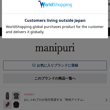
テムをお届け！
の”コラボ
大人気mojojojoがLEEだけの
20周年記念のスペシャルコラ
特別仕様で登場！ぬいぐるみ
売れ続けて
ボなど、特別なアイテムが登
作家・尾崎歩美さんが手がけ
な実力がす
場です！Check!New
る話題のキャラクター
ん＆石上美
Items【LEEマルシェ20th別
「mojojojo」とLEEマルシェ
ュース大人
注】STEADY BAG MINI
が初コラボ！20周年を記念
の“LEEだ
ブランド情報
SHORT
し、貴重なハンドメイドのぬ
田麻琴さん
HANDLE¥86,900【LEEマル
いぐるみとキーチェーンマス
がプロデュ
シェ20th Exclusive】SAMBA
コットをスペシャルオーダー
リストの“L
JANE W¥14,300【LEEマル
しました。ほんわかゆる～い
名品ロング
シェ20th
雰囲気は、唯一無二の可愛さ
利きスタイ
アイテムは
に絶妙な
お気に入りブランドに登録
このブランドの商品一覧へ
2026/8/7
おしゃれプロが先行投資する「秋色アイテム」