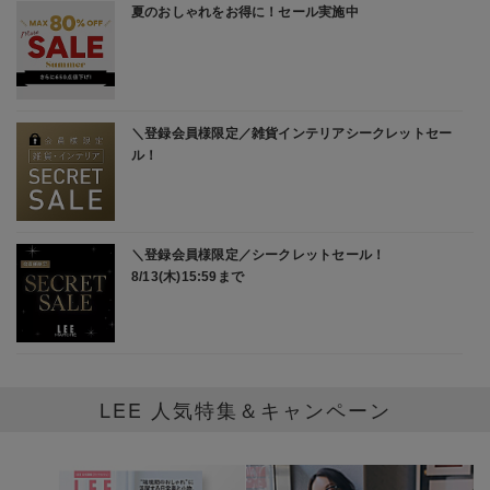
「買ってよかった」が続出！2026年上半期ヒットアイテム
TOP20
2026/6/5
＼新作！／HPS×manipuri別注！今年大ブームのストールを
大人シックなブラウンで別注！
2026/5/22
１点投入で夏コーデ映え♡ 大人の「柄アイテム」
夏の着こなしがぐっと洗練される、ワードローブの即戦力を
集めました。
LEE 人気特集＆キャンペーン