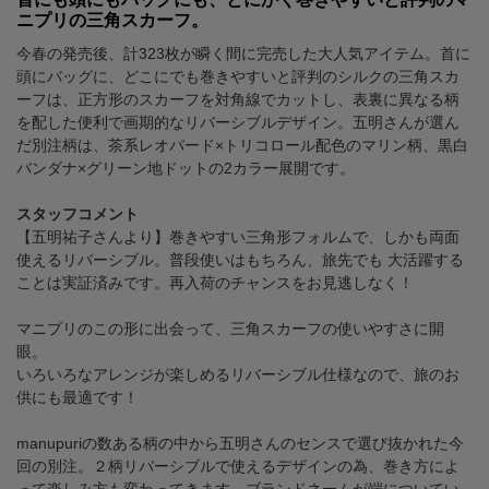
ニプリの三角スカーフ。
今春の発売後、計323枚が瞬く間に完売した大人気アイテム。首に
頭にバッグに、どこにでも巻きやすいと評判のシルクの三角スカ
ーフは、正方形のスカーフを対角線でカットし、表裏に異なる柄
を配した便利で画期的なリバーシブルデザイン。五明さんが選ん
だ別注柄は、茶系レオパード×トリコロール配色のマリン柄、黒白
バンダナ×グリーン地ドットの2カラー展開です。
スタッフコメント
【五明祐子さんより】巻きやすい三角形フォルムで、しかも両面
使えるリバーシブル。普段使いはもちろん、旅先でも 大活躍する
ことは実証済みです。再入荷のチャンスをお見逃しなく！
マニプリのこの形に出会って、三角スカーフの使いやすさに開
眼。
いろいろなアレンジが楽しめるリバーシブル仕様なので、旅のお
供にも最適です！
manupuriの数ある柄の中から五明さんのセンスで選び抜かれた今
回の別注。２柄リバーシブルで使えるデザインの為、巻き方によ