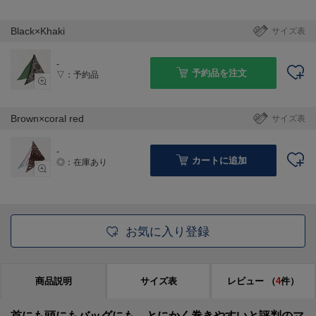
Black×Khaki
サイズ表
-
予約品を注文
▽：予約品
Brown×coral red
サイズ表
-
カートに追加
◎：在庫あり
お気に入り登録
商品説明
サイズ表
レビュー
（
4
件）
首にも頭にもバッグにも、とにかく巻きやすいと評判のマ