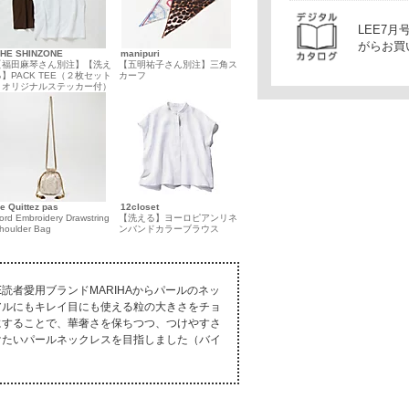
LEE7
がらお買
THE SHINZONE
manipuri
【福田麻琴さん別注】【洗え
【五明祐子さん別注】三角ス
る】PACK TEE（２枚セット
カーフ
＋オリジナルステッカー付）
e Quittez pas
12closet
ord Embroidery Drawstring
【洗える】ヨーロピアンリネ
houlder Bag
ンバンドカラーブラウス
E読者愛用ブランドMARIHAからパールのネッ
アルにもキレイ目にも使える粒の大きさをチョ
にすることで、華奢さを保ちつつ、つけやすさ
けたいパールネックレスを目指しました（バイ