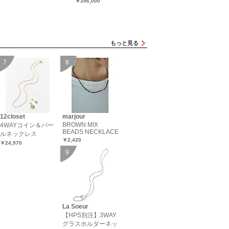
60cm
￥396,000
￥37,400
もっと見る
12closet
marjour
BROWN MIX
4WAYコイン＆パー
BEADS NECKLACE
ルネックレス
￥2,420
￥24,970
La Soeur
【HPS別注】3WAY
グラスホルダーネッ