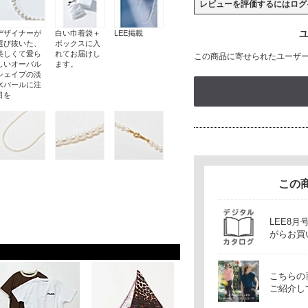
レビューを評価するには
ログ
ユ
デザイナーが
白い巾着袋＋
LEE掲載
選び抜いた、
ボックスに入
美しくて愛ら
れてお届けし
この商品に寄せられたユーザ
しいオーバル
ます。
シェイプの淡
水パールに注
目を
この
LEE8
がらお買
こちらの
ご紹介し