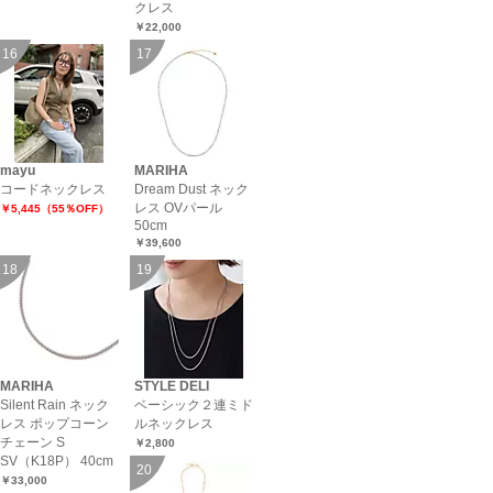
クレス
￥22,000
mayu
MARIHA
コードネックレス
Dream Dust ネック
レス OVパール
￥5,445（55％OFF）
50cm
￥39,600
MARIHA
STYLE DELI
Silent Rain ネック
ベーシック２連ミド
レス ポップコーン
ルネックレス
チェーン S
￥2,800
SV（K18P） 40cm
￥33,000