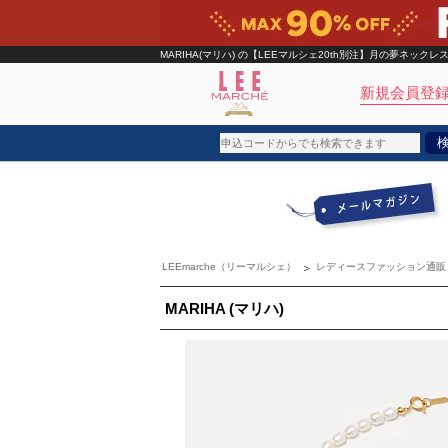
MARIHA(マリハ)
の【LEEマルシェ20th別注】月の夢ネックレス
新規会員登録
ブランド
カテゴリ
LEEmarche（リーマルシェ）
レディースファッション通販
雑誌掲載アイテム
お気に入り
MARIHA (マリハ)
ランキング
特集
雑誌･書籍(一緒に買うと送料無料)