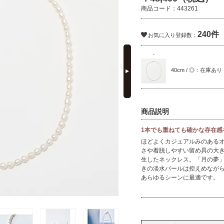
商品コード：443261
240件
お気に入り登録数：
next
-
40cm / ◎：在庫あり
商品説明
1本でも重ねても確かな存在感
ほどよくカジュアルみのある
さや着脱しやすい留め具の大き
生したネックレス。「月の夢
きの淡水パールは控えめなが
あらゆるシーンに最適です。