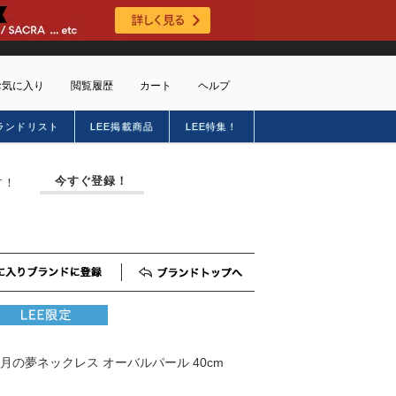
お気に入り
閲覧履歴
カート
ヘルプ
ランドリスト
LEE掲載商品
LEE特集！
ショッピングガイド
トに商品がありません
配送・送料について
今すぐ登録！
す！
お支払い方法について
キャンセルについて
返品・交換について
会員特典のご案内
初めてのお客様
お気に入りブランド登録
ブランドTOP
よくあるご質問
お問合せ
新規会員登録
】月の夢ネックレス オーバルパール 40cm