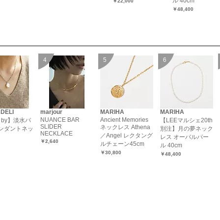
ル 40cm
￥22,000
￥48,400
 DELI
marjour
MARIHA
MARIHA
NUANCE BAR
Ancient Memories
I by】淡水パ
【LEEマルシェ20th
SLIDER
ネックレス Athena
ンダントネッ
別注】月の夢ネック
NECKLACE
／Angel レクタング
レス オーバルパー
￥2,640
ルチェーン45cm
ル 40cm
￥30,800
￥48,400