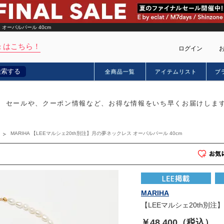
 オーバルパール 40cm
 はこちら！
ログイン
検索する
全商品一覧
アイテムリスト
ブ
カー
セールや、クーポン情報など、お得な情報をいち早くお届けしま
MARIHA 【LEEマルシェ20th別注】月の夢ネックレス オーバルパール 40cm
MARIHA
【LEEマルシェ20th別注
￥48,400（税込）