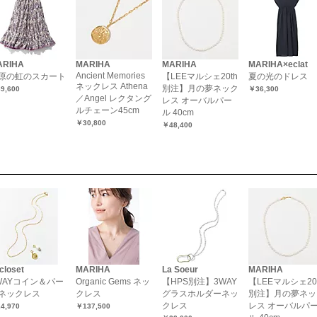
ARIHA
MARIHA
MARIHA
MARIHA×eclat
Ancient Memories
原の虹のスカート
【LEEマルシェ20th
夏の光のドレス
ネックレス Athena
別注】月の夢ネック
9,600
￥36,300
／Angel レクタング
レス オーバルパー
ルチェーン45cm
ル 40cm
￥30,800
￥48,400
closet
MARIHA
La Soeur
MARIHA
WAYコイン＆パー
Organic Gems ネッ
【HPS別注】3WAY
【LEEマルシェ20
ネックレス
クレス
グラスホルダーネッ
別注】月の夢ネッ
クレス
レス オーバルパ
4,970
￥137,500