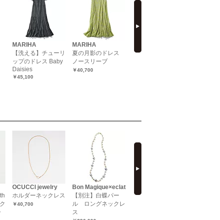
next
MARIHA
MARIHA
MARIHA
MARIHA
【洗える】チューリ
夏の月影のドレス
夜風のスカート
サマービ
ップのドレス Baby
ノースリーブ
￥40,700
￥38,500
Daisies
￥40,700
￥45,100
next
OCUCCI jewelry
Bon Magique×eclat
HARPO
MARIHA
th
ホルダーネックレス
【別注】白蝶パー
ハートシルバーネッ
Silent R
ク
ル ロングネックレ
クレス
レス ポッ
￥40,700
ー
ス
チェーン S
￥37,400