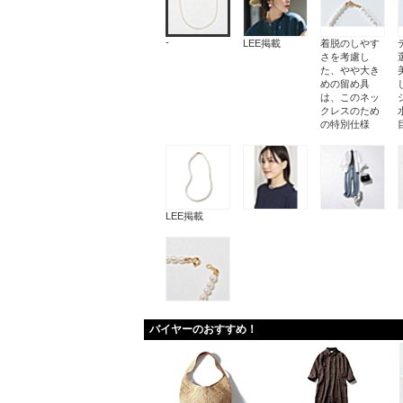
-
LEE掲載
着脱のしやす
さを考慮し
た、やや大き
めの留め具
は、このネッ
クレスのため
の特別仕様
LEE掲載
バイヤーのおすすめ！