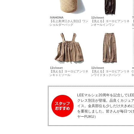
IVAHONA
12closet
【石上美津江さん別注】ワン
【洗える】ヨーロピアンリネ
ショルダーバッグ
ンオールインワン
12closet
12closet
n
【洗える】ヨーロピアンリネ
【洗える】ヨーロピアンリネ
C
ンキャミソール
ンワイドタックパンツ
S
LEEマルシェ20周年を記念してLE
クレス別注が登場。品良くカジュ
イス。金具部位も少しだけ大きめ
を重視しました。皆さんが毎日つ
ヤーFUKU）