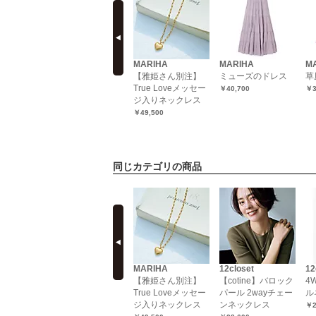
prev
MARIHA
MARIHA
MARIHA
M
レス ロ
【洗える】小鳥の歌
【雅姫さん別注】
ミューズのドレス
草
ーブ
のドレス ノースリ
True Loveメッセー
￥40,700
￥3
ーブ／Sparkles
ジ入りネックレス
Black
￥49,500
￥34,100
同じカテゴリの商品
prev
PHILIPPE
MARIHA
12closet
12
AUDIBERT
ニシャルペ
【雅姫さん別注】
【cotine】バロック
4
Eunice necklace
True Loveメッセー
パール 2wayチェー
ル
brass silver
ジ入りネックレス
ンネックレス
￥2
plated，glass