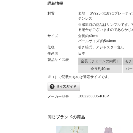
詳細情報
材質
表地： SV925 (K18YGプレ
テンレス
材質
※撮影時の商品はサンプルです。
る場合がございますのであらかじ
サイズ
全長約40cm
パールサイズ 約5×4mm
仕様
引き輪式、アジャスター無し
生産国
日本
製品サイズ表
全長〔チェーンの内周〕
モチ
全長約40cm
パー
※（）で記載のものは適応サイズです。
1602268005-K18P
メーカー品番
同じブランドの商品