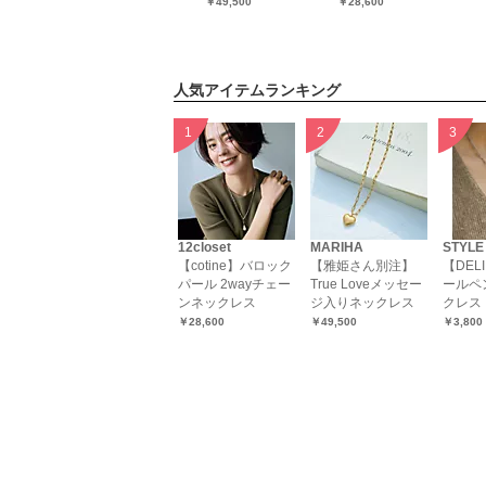
￥49,500
￥28,600
cream pearl
￥26,400
人気アイテムランキング
12closet
MARIHA
STYLE
【cotine】バロック
【雅姫さん別注】
【DEL
パール 2wayチェー
True Loveメッセー
ールペ
ンネックレス
ジ入りネックレス
クレス
￥28,600
￥49,500
￥3,800