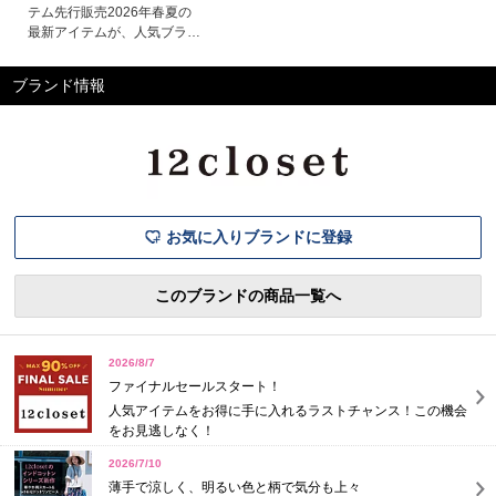
テム先行販売2026年春夏の
最新アイテムが、人気ブラン
ドとLEEマルシェオリジナル
『12closet』からいちはやく
ブランド情報
登場！定番からトレンドまで
幅広く揃い、毎日のスタイル
を格上げするラインナップで
す。今なら先行予約受付中。
春のおしゃれ準備はお早めに
チェックしてください！LE
お気に入りブランドに登録
このブランドの商品一覧へ
2026/8/7
ファイナルセールスタート！
人気アイテムをお得に手に入れるラストチャンス！この機会
をお見逃しなく！
2026/7/10
薄手で涼しく、明るい色と柄で気分も上々