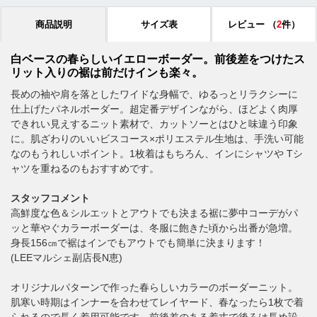
商品説明
サイズ表
レビュー
（
2
件）
白ベースの春らしいイエローボーダー。前後差をつけたス
リット入りの裾は前だけインも楽々。
長めの袖や肩を落としたワイドな身幅で、ゆるっとリラクシーに
仕上げたパネルボーダー。超定番デザインながら、ほどよく肉厚
できれい見えするニット素材で、カットソーとはひと味違う印象
に。肌ざわりのいいビスコース×ポリエステル生地は、手洗い可能
なのもうれしいポイント。1枚着はもちろん、インにシャツや Tシ
ャツを重ねるのもおすすめです。
スタッフコメント
高鮮度な色＆シルエットとアウトでも決まる裾に夢中コーデがパ
ッと華やぐカラーボーダーは、冬服に飽きた頃から出番が急増。
身長156㎝で裾はインでもアウトでも簡単に決まります！
(LEEマルシェ副店長N恵)
オリジナルパターンで作った春らしいカラーのボーダーニット。
肌寒い時期はインナーを合わせてレイヤード、春なったら1枚で着
られるので長く着用可能です。前後差のある着丈で後ろは長め設