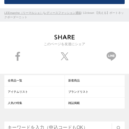
LEEmarche（リーマルシェ）
/
レディースファッション通販
/ 12closet 【洗える】ボートネッ
クボーダーニット
このページを友達にシェア
全商品一覧
新着商品
アイテムリスト
ブランドリスト
人気の特集
雑誌掲載