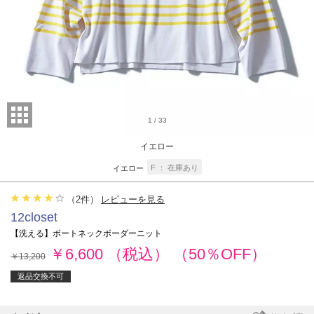
1
/
33
イエロー
F
在庫あり
イエロー
（
2
件）
レビューを見る
12closet
【洗える】ボートネックボーダーニット
￥6,600
（税込）
（50％OFF）
￥13,200
返品交換不可