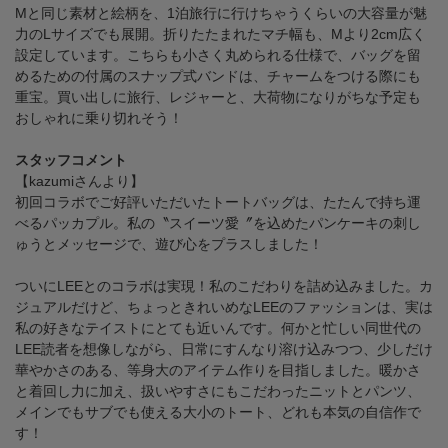
Mと同じ素材と絵柄を、1泊旅行に行けちゃうくらいの大容量が魅
力のLサイズでも展開。折りたたまれたマチ幅も、Mより2cm広く
設定しています。こちらも小さく丸められる仕様で、バッグを留
めるための付属のスナップ式バンドは、チャームをつける際にも
重宝。買い出しに旅行、レジャーと、大荷物になりがちな予定も
おしゃれに乗り切れそう！
スタッフコメント
【kazumiさんより】
初回コラボでご好評いただいたトートバッグは、たたんで持ち運
べるパッカプル。私の〝スイーツ愛〞を込めたパンケーキの刺し
ゅうとメッセージで、遊び心をプラスしました！
ついにLEEとのコラボは実現！私のこだわりを詰め込みました。カ
ジュアルだけど、ちょっときれいめなLEEのファッションは、実は
私の好きなテイストにとても近いんです。何かと忙しい同世代の
LEE読者を想像しながら、日常にすんなり溶け込みつつ、少しだけ
華やかさのある、等身大のアイテム作りを目指しました。暖かさ
と着回し力に加え、扱いやすさにもこだわったニットとパンツ、
メインでもサブでも使える大小のトート、どれも本気の自信作で
す！