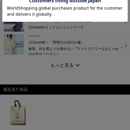
セールアイテムが更にプライスダウン。気になっていたアイ
テムをお得に手に入れるチャンスをお見逃しなく！
2026/7/10
薄手で涼しく、明るい色と柄で気分も上々
12closetのインドコットンシリーズ
2026/7/6
12closet発！ 「即戦力の涼やか服」
毎朝、何を着ようか迷わない〝ストレスフリーなおしゃれ〞
はお任せください！
2026/5/28
もっと見る
撥水、防水…機能がうれしい！
雨のシーズンに役立つ♪おしゃれなレインアイテム
最近見た商品