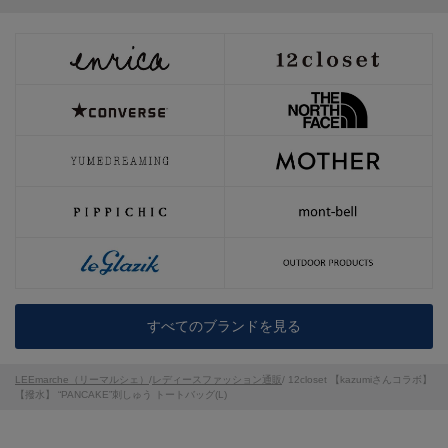
すべてのブランドを見る
LEEmarche（リーマルシェ）
/
レディースファッション通販
/ 12closet 【kazumiさんコラボ】
【撥水】 “PANCAKE”刺しゅう トートバッグ(L)