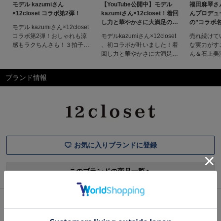
モデル kazumiさん
【YouTube公開中】モデル
福田麻琴さ
×12closet コラボ第2弾！
kazumiさん×12closet！着回
んプロデュー
し力と華やかさに大満足の
の”コラボ
モデル kazumiさん×12closet
「２WAY」アイテム
コラボ第2弾！おしゃれも涼
モデルkazumiさん×12closet
売れ続けて
感もラクちんさも！３拍子揃
、初コラボが叶いました！着
な実力がす
った「夏のご機嫌アイテム」
回し力と華やかさに大満足の
ん＆石上美
完成おしゃれも涼感もラクち
「２WAY」アイテム着回し力
ュース大人
んさも！３拍子揃った「夏の
と華やかさに大満足の「２
の“LEEだ
ブランド情報
ご機嫌アイテム」完成
WAY」アイテム今回、コラボ
田麻琴さん
kazumiさんとのコラボ企画
企画に初登場してくれたの
がプロデュ
が、夏バージョンで帰ってき
は、雑誌をはじめ、さまざま
リストの“L
ました！今回は１点投入でと
な媒体で幅広く活動している
名品ロング
びきりの着映え力と、使い
モデルのkazumiさん。抜群
利きスタイ
のセンスとハッピーキ
アイテムは
に絶妙な
お気に入りブランドに登録
このブランドの商品一覧へ
2026/7/17
MOREセールスタート！