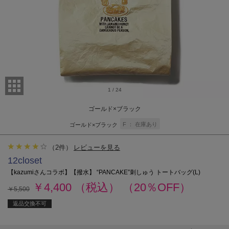
1
/
24
ゴールド×ブラック
F
在庫あり
ゴールド×ブラック
（
2
件）
レビューを見る
12closet
【kazumiさんコラボ】【撥水】 “PANCAKE”刺しゅう トートバッグ(L)
￥4,400
（税込）
（20％OFF）
￥5,500
返品交換不可