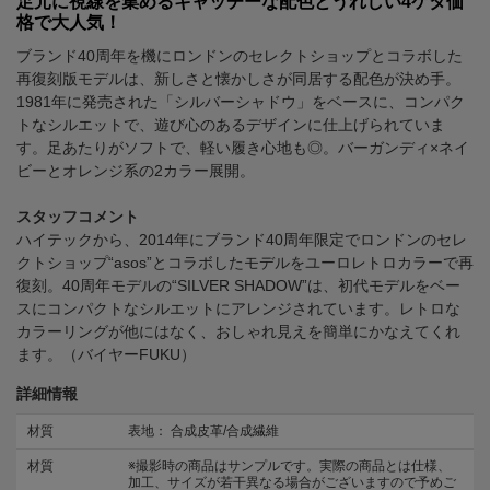
足元に視線を集めるキャッチーな配色とうれしい4ケタ価
格で大人気！
ブランド40周年を機にロンドンのセレクトショップとコラボした
再復刻版モデルは、新しさと懐かしさが同居する配色が決め手。
1981年に発売された「シルバーシャドウ」をベースに、コンパク
トなシルエットで、遊び心のあるデザインに仕上げられていま
す。足あたりがソフトで、軽い履き心地も◎。バーガンディ×ネイ
ビーとオレンジ系の2カラー展開。
スタッフコメント
ハイテックから、2014年にブランド40周年限定でロンドンのセレ
クトショップ“asos”とコラボしたモデルをユーロレトロカラーで再
復刻。40周年モデルの“SILVER SHADOW”は、初代モデルをベー
スにコンパクトなシルエットにアレンジされています。レトロな
カラーリングが他にはなく、おしゃれ見えを簡単にかなえてくれ
ます。（バイヤーFUKU）
詳細情報
材質
表地： 合成皮革/合成繊維
材質
※撮影時の商品はサンプルです。実際の商品とは仕様、
加工、サイズが若干異なる場合がございますので予めご