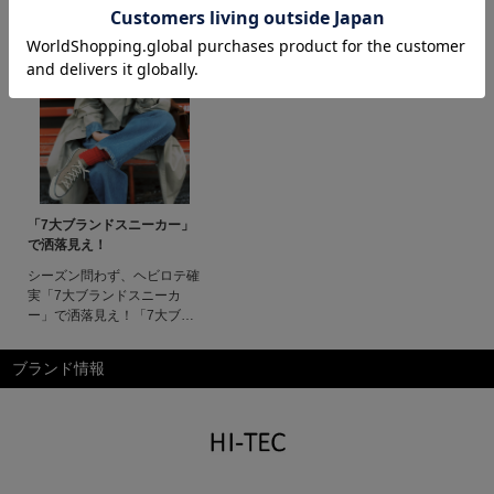
「7大ブランドスニーカー」
で洒落見え！
シーズン問わず、ヘビロテ確
実「7大ブランドスニーカ
ー」で洒落見え！「7大ブラ
ンドスニーカー」で洒落見
え！もはやコレなしでは毎日
ブランド情報
の着こなしが完成しないほ
ど、私たちのおしゃれに欠か
すことができないスニーカ
ー。快適な履き心地はもちろ
んのこと、おしゃれレベル引
き上げにも威力を発揮する、
春の最強7タイプをお届