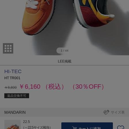
1
/
44
LEE掲載
HI-TEC
HT TR001
￥6,160
（税込）
（30％OFF）
￥8,800
返品交換不可
MANDARIN
サイズ表
22.5
（～22.5サイズ相当）
カートに追加