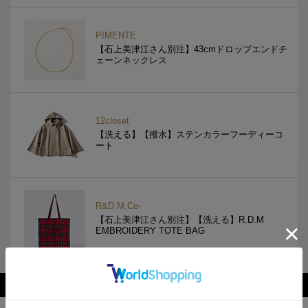
PIMENTE
【石上美津江さん別注】43cmドロップエンドチ
ェーンネックレス
12closet
【洗える】【撥水】ステンカラーフーディーコ
ート
R&D.M.Co-
【石上美津江さん別注】【洗える】R.D.M
EMBROIDERY TOTE BAG
関連ファッションまとめ