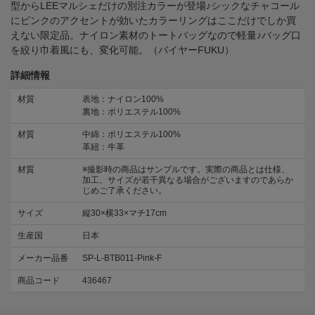
型からLEEマルシェだけの別注カラーが登場♪シックなチャコール
にピンクのアクセントが効いたカラーリングはここだけでしか買
えない限定品。ナイロン素材のトートバッグなので軽量♪バッグ口
を絞り巾着風にも、変化可能。（バイヤーFUKU）
詳細情報
材質
表地：ナイロン100%
裏地：ポリエステル100%
材質
中綿：ポリエステル100%
革紐：牛革
材質
※撮影時の商品はサンプルです。実際の商品とは仕様、
加工、サイズが若干異なる場合がございますのであらか
じめご了承ください。
サイズ
縦30×横33×マチ17cm
生産国
日本
メーカー品番
SP-L-BTB011-Pink-F
商品コード
436467