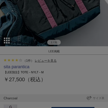
1
/
31
LEE掲載
（
1
件）
レビューを見る
sita parantica
【LEE別注】TOTE－NYLT－M
￥27,500（税込）
Charcoal
サイズ表