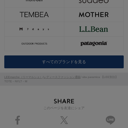
すべてのブランドを見る
LEEmarche（リーマルシェ）
/
レディースファッション通販
/ sita parantica 【LEE別注】
TOTE－NYLT－M
このページを友達にシェア