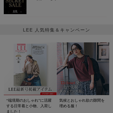
LEE 人気特集＆キャンペーン
“端境期のおしゃれ”に活躍
気候とおしゃれ欲の隙間を
する日常着と小物、入荷し
埋める服！
ました！