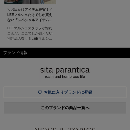
＼お出かけアイテム充実！／
LEEマルシェだけでしか買え
ない「スペシャルアイテム」
#別注#LEE限定#24春夏
LEEマルシェスタッフが惚れ
こんだ、ここでしか買えない
別注品の数々をLEEマルシェ
バイヤーFUKUが解説！この
春も人気ブランドとの別注ア
ブランド情報
イテムが続々誕生しています
♪特に、YAHKIや、カレンソ
ロジーとのコラボバッグは完
売必至の大注目アイテムで
す。LEEマルシェバイヤー
FUKU大手セレクトショップ
で長
お気に入りブランドに登録
このブランドの商品一覧へ