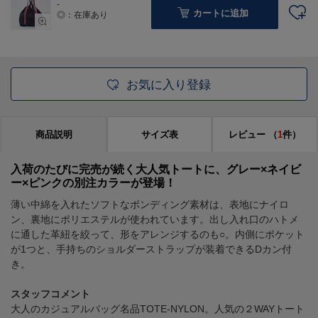
-
カートに追加
◎：在庫あり
お気に入り登録
商品説明
サイズ表
レビュー
（
1
件）
入荷のたびに完売が続く大人気トートに、グレー×ネイビ
ー×ピンクの別注カラーが登場！
薄い中綿を入れたソフトなボンディング素材は、表地にナイロ
ン、裏地にポリエステルが使われています。出し入れ口のハトメ
に通した革紐を絞って、形をアレンジするのも○。内側にポケット
が1つと、手持ちのショルダーストラップが装着できるDカン付
き。
スタッフコメント
大人のカジュアルバッグ名品TOTE-NYLON。人気の２WAYトート