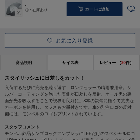
-
カートに追加
◎：在庫あり
お気に入り登録
商品説明
サイズ表
レビュー
（
30
件）
スタイリッシュに日差しをカット！
入荷するたびに完売を繰り返す、ロングセラーの晴雨兼用傘。シ
ルバーコーティングを施した表側が日差しを反射、オール黒の裏
面が光を吸収することで視界を良好に。8本の親骨に軽くて丈夫な
カーボンを使用し、タフさもお墨付きです。傘の別注ロゴの反対
側には、モンベルのロゴもプリントされています。
スタッフコメント
モンベル銘品サンブロックアンブレラにLEEだけのスペシャルロゴ