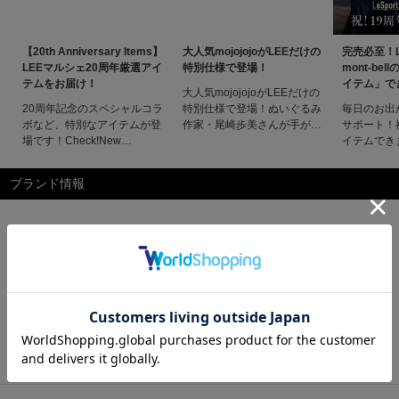
【20th Anniversary Items】
大人気mojojojoがLEEだけの
完売必至！Le
LEEマルシェ20周年厳選アイ
特別仕様で登場！
mont-be
テムをお届け！
イテム」で
大人気mojojojoがLEEだけの
別注アイテ
20周年記念のスペシャルコラ
特別仕様で登場！ぬいぐるみ
毎日のお出
ボなど、特別なアイテムが登
作家・尾崎歩美さんが手がけ
サポート！
場です！Check!New
る話題のキャラクター
イテムでき
Items【LEEマルシェ20th別
「mojojojo」とLEEマルシェ
年別注アイ
注】STEADY BAG MINI
が初コラボ！20周年を記念
LEEマル
ブランド情報
SHORT
し、貴重なハンドメイドのぬ
19周年を
HANDLE¥86,900【LEEマル
いぐるみとキーチェーンマス
大な信頼を
シェ20th Exclusive】SAMBA
コットをスペシャルオーダー
ドに、アク
JANE W¥14,300【LEEマル
しました。ほんわかゆる～い
れからのシ
シェ20th
雰囲気は、唯一無二の可愛さ
なバッグと
シャル別注
テ確実
お気に入りブランドに登録
このブランドの商品一覧へ