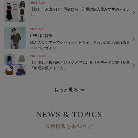
2026/7/24
【旅行・お出かけ・帰省にも！】夏の旅支度おすすめアイテ
ム
2026/7/6
LEE別注新作！
ほんのりシアーでシャリっとドライ。きれいめにも振れるミ
ニロゴデザイン
2026/6/12
【水濡れ／梅雨寒／ジメジメ湿気】６月をモードに乗り切る
「梅雨対策アイテム」
2026/4/20
「モンベルの日傘」LEEマルシェで買える人気の3型を徹底比
もっと見る
較！
身長別・シーン別におすすめのモデルは？
2026/4/14
NEWS & TOPICS
LEE限定・晴雨兼用傘3型のポイントを比較！
今年も売り切れる前にチェックを！
最新情報をお知らせ