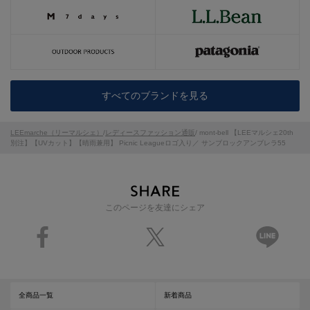
すべてのブランドを見る
LEEmarche（リーマルシェ）
/
レディースファッション通販
/ mont-bell 【LEEマルシェ20th
別注】【UVカット】【晴雨兼用】 Picnic Leagueロゴ入り／ サンブロックアンブレラ55
このページを友達にシェア
全商品一覧
新着商品