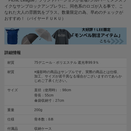
「Picnic League」プリントバージョンが登場♪シルバーでメンズラ
イクなサンブロックアンブレラに、同色系のロゴが入る事で、こ
なれた大人の雰囲気をプラス。数量限定の為、早めのチェックが
おすすめ！（バイヤーＦＵＫＵ）
詳細情報
材質
75デニール・ポリエステル 遮光率99.9％
材質
※撮影時の商品はサンプルです。実際の商品とは仕様、
加工、サイズが若干異なる場合がございますのであらか
じめご了承ください。
サイズ
直径（使用時）：98cm
骨長：55cm
傘袋収納寸：27cm
重量
200g
仕様
骨本数：8本
付属品
収納ケース