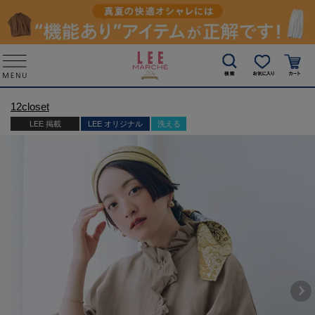
12closet
LEE 掲載
LEE オリジナル
洗える