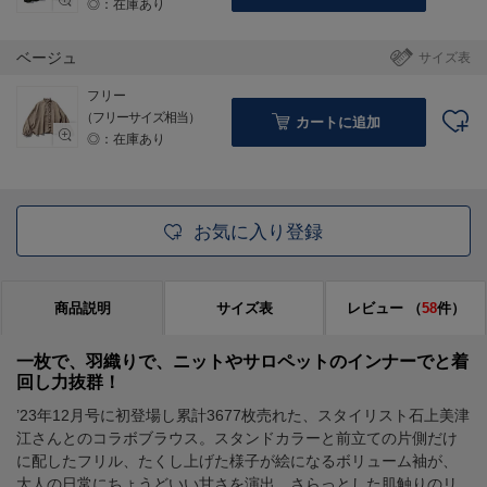
◎：在庫あり
ベージュ
サイズ表
フリー
（フリーサイズ相当）
カートに追加
◎：在庫あり
お気に入り登録
商品説明
サイズ表
レビュー
（
58
件）
一枚で、羽織りで、ニットやサロペットのインナーでと着
回し力抜群！
’23年12月号に初登場し累計3677枚売れた、スタイリスト石上美津
江さんとのコラボブラウス。スタンドカラーと前立ての片側だけ
に配したフリル、たくし上げた様子が絵になるボリューム袖が、
大人の日常にちょうどいい甘さを演出。さらっとした肌触りのリ