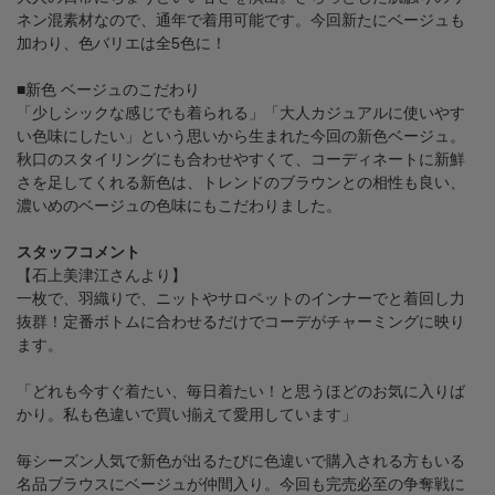
ネン混素材なので、通年で着用可能です。今回新たにベージュも
加わり、色バリエは全5色に！
■新色 ベージュのこだわり
「少しシックな感じでも着られる」「大人カジュアルに使いやす
い色味にしたい」という思いから生まれた今回の新色ベージュ。
秋口のスタイリングにも合わせやすくて、コーディネートに新鮮
さを足してくれる新色は、トレンドのブラウンとの相性も良い、
濃いめのベージュの色味にもこだわりました。
スタッフコメント
【石上美津江さんより】
一枚で、羽織りで、ニットやサロペットのインナーでと着回し力
抜群！定番ボトムに合わせるだけでコーデがチャーミングに映り
ます。
「どれも今すぐ着たい、毎日着たい！と思うほどのお気に入りば
かり。私も色違いで買い揃えて愛用しています」
毎シーズン人気で新色が出るたびに色違いで購入される方もいる
名品ブラウスにベージュが仲間入り。今回も完売必至の争奪戦に