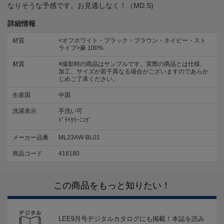
なりそうな予感です。お見逃しなく！（MD.S)
詳細情報
材質
<オフホワイト・ブラック・ブラウン・ネイビー・スト
ライプ>麻 100%
材質
※撮影時の商品はサンプルです。実際の商品とは仕様、
加工、サイズが若干異なる場合がございますのであらか
じめご了承ください。
生産国
中国
洗濯表示
手洗い可
ﾄﾞﾗｲｸﾘｰﾆﾝｸﾞ
メーカー品番
ML23AW-BL01
商品コード
418180
この商品をもっと知りたい！
LEE9月号デジタルカタログにも掲載！本誌を読み