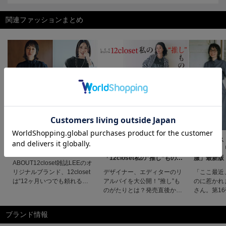
関連ファッションまとめ
＼毎日更新！／12closet
デザイナー、エディターのリ
スタイリス
COLLECTION
アルバイを大公開！
×12clos
「12closet私の”推し”ものが
服」最新版
ABOUT12closet雑誌LEEのオ
たり」
リジナルブランド、12closet
デザイナー、エディターのリ
「ここ最近
は“12ヶ月いつでも頼れるワ
アルバイを大公開！”推し”も
のに惹かれ
ードローブ” が揃うクローゼ
のがたりとは？発売直後から
さん。第1
ット的存在。 肩肘張らず、
人気を博し、制作にかかわっ
そんな”今
エイジレスに愛せるフレンチ
たLEEマルシェスタッフも絶
ルエット、
ブランド情報
ベーシックを基本に、 気持
賛愛用中の名品たち。新色＆
し込んだ全