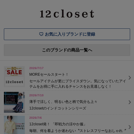
ち華やぐ甘さや、トレンド感
新素材が登場してさらに魅力
な世界観を
を3割加えた“今どき”感をプ
が増した5アイテムを、推し
化し続ける
ラス。 忙しいLEE世代だから
コメントとともにお届けしま
春も必見です
こそ、着
す。LINE UP【石上美津江さ
子ポロワン
んコラボ】リネンフリルブラ
ーシャツシ
ウス
パン
お気に入りブランドに登録
このブランドの商品一覧へ
2026/7/17
MOREセールスタート！
セールアイテムが更にプライスダウン。気になっていたアイ
テムをお得に手に入れるチャンスをお見逃しなく！
2026/7/10
薄手で涼しく、明るい色と柄で気分も上々
12closetのインドコットンシリーズ
2026/7/6
12closet発！ 「即戦力の涼やか服」
毎朝、何を着ようか迷わない〝ストレスフリーなおしゃれ〞