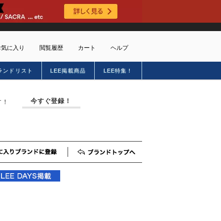
お気に入り
閲覧履歴
カート
ヘルプ
ランドリスト
LEE掲載商品
LEE特集！
ショッピングガイド
トに商品がありません
配送・送料について
今すぐ登録！
す！
お支払い方法について
キャンセルについて
返品・交換について
会員特典のご案内
初めてのお客様
お気に入りブランド登録
ブランドTOP
よくあるご質問
お問合せ
新規会員登録