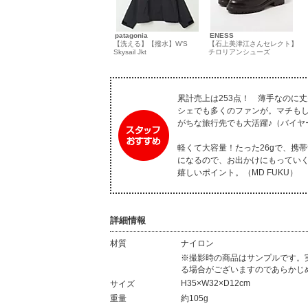
patagonia
ENESS
【洗える】【撥水】W’S
【石上美津江さんセレクト】
Skysail Jkt
チロリアンシューズ
累計売上は253点！ 薄手なのに
シェでも多くのファンが。マチも
がちな旅行先でも大活躍♪（バイヤー
軽くて大容量！たった26gで、携
になるので、お出かけにもってい
嬉しいポイント。（MD FUKU）
詳細情報
材質
ナイロン
材質
※撮影時の商品はサンプルです。
る場合がございますのであらかじ
H35×W32×D12cm
サイズ
重量
約105g