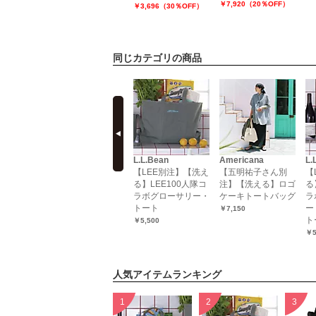
￥7,480（20％OFF）
￥7,920（20％OFF）
￥3,696（30％OFF）
同じカテゴリの商品
prev
Curensology
L.L.Bean
Americana
L.
OTE
【LEEマルシェ20th
【LEE別注】【洗え
【五明祐子さん別
【
CANVAS
別注】LEESPCSG
る】LEE100人隊コ
注】【洗える】ロゴ
る
ロゴトート
ラボグローサリー・
ケーキトートバッグ
ラ
トート
ー
￥3,300
￥7,150
ト
￥5,500
￥5
人気アイテムランキング