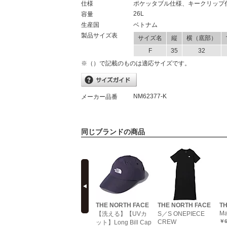
仕様
ポケッタブル仕様、キークリップ
26L
容量
生産国
ベトナム
製品サイズ表
サイズ名
縦
横（底部）
F
35
32
※（）で記載のものは適応サイズです。
NM62377-K
メーカー品番
同じブランドの商品
prev
TH FACE
THE NORTH FACE
THE NORTH FACE
THE NORTH FACE
TH
Boulder Mini
Ma
Porta（スト
【洗える】【UVカ
S／S ONEPIECE
Shoulder
CREW
￥6
ンダル）
ット】Long Bill Cap