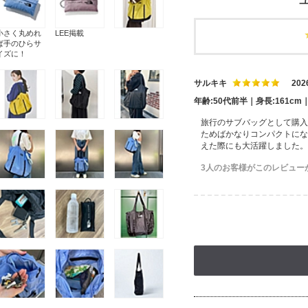
ユ
小さく丸めれ
LEE掲載
ば手のひらサ
イズに！
サルキキ
202
年齢:50代前半｜身長:161c
旅行のサブバッグとして購入
ためばかなりコンパクトにな
えた際にも大活躍しました。
3人のお客様がこのレビュー