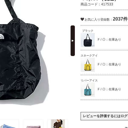
商品コード：417533
2037件
お気に入り登録数：
next
ブラック
F / ◎：在庫あり
スネークアイ
F / ◎：在庫あり
リバーアイス
F / ◎：在庫あり
レビューを評価するには
ログ