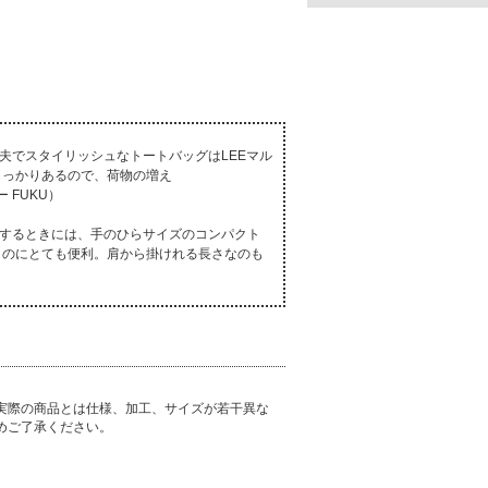
丈夫でスタイリッシュなトートバッグはLEEマル
しっかりあるので、荷物の増え
 FUKU）
帯するときには、手のひらサイズのコンパクト
くのにとても便利。肩から掛けれる長さなのも
実際の商品とは仕様、加工、サイズが若干異な
めご了承ください。