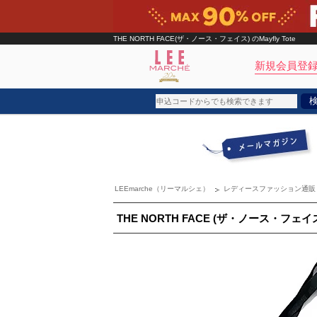
THE NORTH FACE(ザ・ノース・フェイス)
のMayfly Tote
新規会員登録
ブランド
カテゴリ
LEEmarche（リーマルシェ）
レディースファッション通販
雑誌掲載アイテム
お気に入り
THE NORTH FACE (ザ・ノース・フェイ
ランキング
特集
雑誌･書籍(一緒に買うと送料無料)