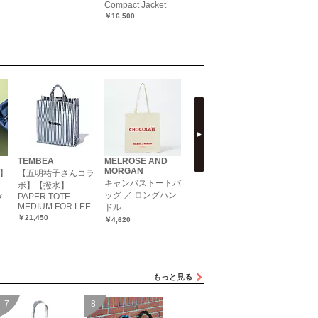
Compact Jacket
￥6,600（20％OFF）
￥7,700
￥16,500
next
TEMBEA
MELROSE AND
MELROSE AND
sita paran
MORGAN
MORGAN
】
【五明祐子さんコラ
【LEE別注
キャンバストートバ
キャンバストートバ
ボ】【撥水】
－NYLT－
ッグ ／ ロングハン
ッグ ／ ショートハ
k
PAPER TOTE
￥27,500
MEDIUM FOR LEE
ドル
ンドル
￥21,450
￥4,620
￥4,620
もっと見る