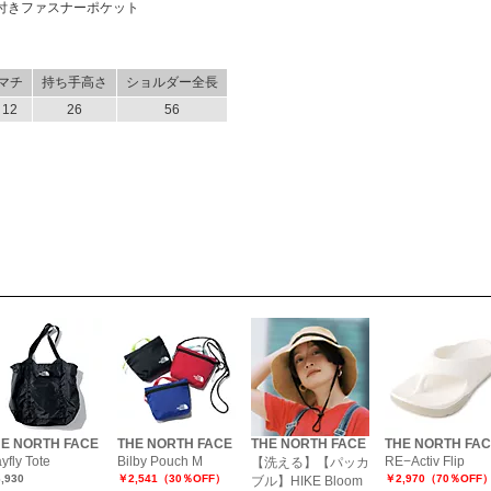
付きファスナーポケット
マチ
持ち手高さ
ショルダー全長
12
26
56
E NORTH FACE
THE NORTH FACE
THE NORTH FACE
THE NORTH FA
yfly Tote
Bilby Pouch M
RE−Activ Flip
【洗える】【パッカ
,930
￥2,541（30％OFF）
￥2,970（70％OFF
ブル】HIKE Bloom