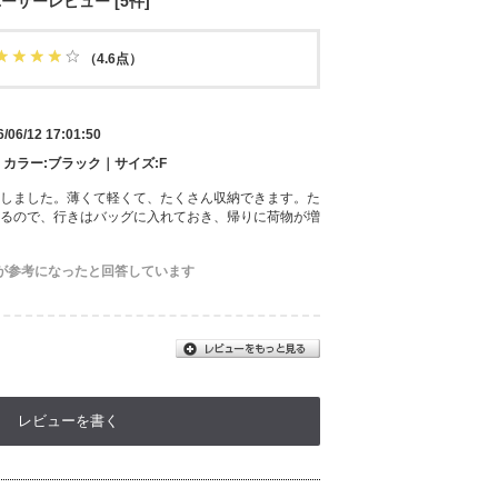
ーザーレビュー [5件]
（4.6点）
6/06/12 17:01:50
m｜カラー:ブラック｜サイズ:F
しました。薄くて軽くて、たくさん収納できます。た
るので、行きはバッグに入れておき、帰りに荷物が増
が参考になったと回答しています
レビューを書く