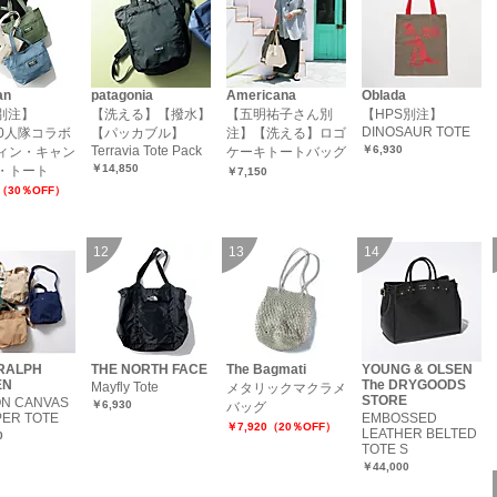
an
patagonia
Americana
Oblada
E別注】
【洗える】【撥水】
【五明祐子さん別
【HPS別注】
DINOSAUR TOTE
00人隊コラボ
【パッカブル】
注】【洗える】ロゴ
Terravia Tote Pack
￥6,930
ィン・キャン
ケーキトートバッグ
￥14,850
・トート
￥7,150
2（30％OFF）
RALPH
THE NORTH FACE
The Bagmati
YOUNG & OLSEN
EN
The DRYGOODS
Mayfly Tote
メタリックマクラメ
STORE
N CANVAS
￥6,930
バッグ
ER TOTE
EMBOSSED
￥7,920（20％OFF）
LEATHER BELTED
0
TOTE S
￥44,000