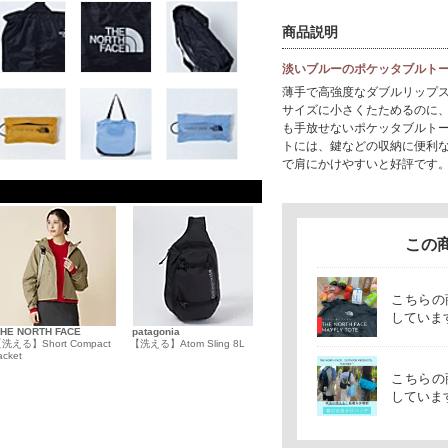
商品説明
淡いブルーのポケッタブルト
薄手で高強度なダブルリップス
サイズに小さくたためるのに、
も手放せないポケッタブルト
トには、鍵などの収納に便利
で肩にかけやすいと好評です
この
こちらの
していま
THE NORTH FACE
patagonia
洗える】Short Compact
【洗える】Atom Sling 8L
acket
こちらの
していま