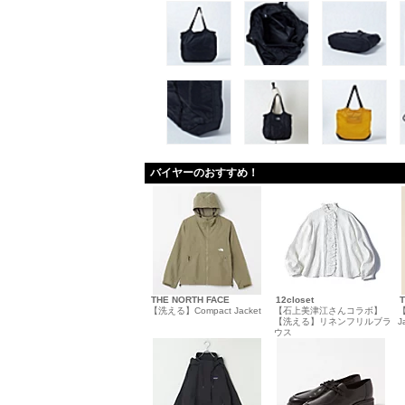
バイヤーのおすすめ！
THE NORTH FACE
12closet
【洗える】Compact Jacket
【石上美津江さんコラボ】
【
【洗える】リネンフリルブラ
J
ウス