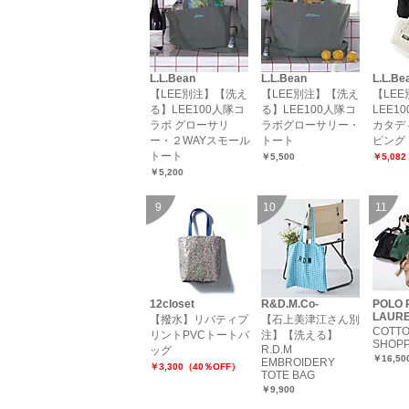
L.L.Bean
L.L.Bean
L.L.Be
【LEE別注】【洗え
【LEE別注】【洗え
【LE
る】LEE100人隊コ
る】LEE100人隊コ
LEE1
ラボ グローサリ
ラボグローサリー・
カタデ
ー・２WAYスモール
トート
ピング
トート
￥5,500
￥5,08
￥5,200
12closet
R&D.M.Co-
POLO 
LAUR
【撥水】リバティプ
【石上美津江さん別
COTTO
リントPVCトートバ
注】【洗える】
SHOPP
R.D.M
ッグ
￥16,50
EMBROIDERY
￥3,300（40％OFF）
TOTE BAG
￥9,900