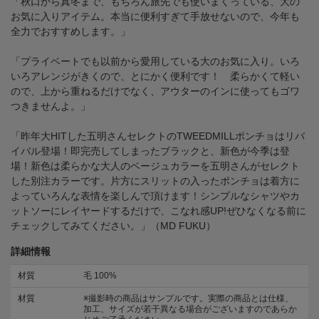
「秋口から真冬まで、もちろん旅先でも使いまくっている、大の
お気に入りアイテム。本当に便利すぎて手放せないので、今年も
全力でおすすめします。」
「プライベートでも以前から愛用している大のお気に入り。いろ
いろアレンジがきくので、とにかく便利です！ 柔らかくて軽い
ので、上から重ねるだけでなく、アウターのインに使ってもゴワ
つきませんよ。」
「昨年大HITした五明さんセレクトのTWEEDMILLポンチョはリバ
イバル登場！即完売してしまったブラックと、新色が今季は登
場！新色は柔らかな大人のベージュカラーを五明さんがセレクト
した別注カラーです。片方にスリットの入ったポンチョは着方に
よっていろんな表情を楽しんで頂けます！シンプルなシャツやカ
ットソーにレイヤードするだけで、こなれ感UP!ぜひなくなる前に
チェックしてみてください。」（MD FUKU）
詳細情報
材質
毛 100%
材質
※撮影時の商品はサンプルです。実際の商品とは仕様、
加工、サイズが若干異なる場合がございますのであらか