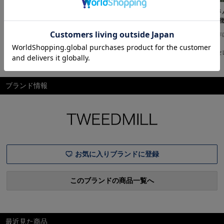
五明祐子さんの「旅」に連れ
【YouTube公開中】新色誕
五明祐子さ
ていきたい愛着ワードローブ
生！五明祐子さんの「旅」に
トTシャツ
vol.10
連れていきたい愛着ワードロ
大ヒット作
ーブvol.8
“日常で選び抜いたもの”が旅
“日常で選び抜いたもの”が旅
もいち早く
の相棒五明祐子さんの「旅」
の相棒五明祐子さんの「旅」
コラボ＆セ
に連れていきたい愛着ワード
に連れていきたい愛着ワード
底研究五明
ローブvol.10五明祐子さんの
ローブvol.8五明祐子さんの
セレクトT
「旅」に連れていきたい愛着
「旅」に連れていきたい愛着
回のバイヤ
ブランド情報
ワードローブvol.10ヒット作
ワードローブvol.8今回も旅を
画は、シー
続出の五明さんコラボシリー
テーマに厳選した、五明さん
せる別注T
ズ。今回は冬コーデの完成度
ならではの別注品が続々！使
カットソー
を左右する、実力派アウター
いやすさや着回し力にこだわ
何がいいの
をピックアップ。昨年も大き
ったアイテムは、どれも大人
大いなる魅
な話題を集めた大人のための
カジュアル派の装いにすんな
深掘りしま
り
お気に入りブランドに登録
このブランドの商品一覧へ
最近見た商品