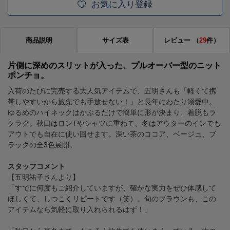
お気に入り登録
商品説明
サイズ表
レビュー
（
29
件）
片側に深めのスリットが入った、プルオーバー型のニット
ポンチョ。
入荷のたびに完売する大人気アイテムで、五明さんも「軽くて携
帯しやすいから旅先でも手放せない！」と長年にわたり溺愛中。
ゆるめのハイネックはかぶるだけで簡単に形が決まり、着脱もラ
クラク。秋口はロンTやシャツに重ねて、冬はアウターのインでも
アウトでも自在に使い回せます。深い茶のココア、ベージュ、ブ
ラックの全3色展開。
スタッフコメント
【五明祐子さんより】
「すでに何度もご紹介していますが、確かな実力をぜひ体感して
ほしくて、しつこくリピートです（笑）。旬のブラウンも、この
アイテムなら気軽に取り入れられるはず！」