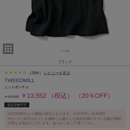
1
/
32
ブラック
（
29
件）
レビューを見る
TWEEDMILL
ニットポンチョ
￥13,552
（税込）
（20％OFF）
￥16,940
返品交換不可
※2025/08/13より価格が改定となります。13,970円→16,940円
※サイトに表示されている価格とお届けした商品付属のタグに記載の価格
が異なる場合がございます。あらかじめご了承ください。