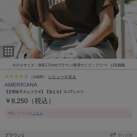
1
/
28
モデルサイズ：身長172cm/ブラウン/着用サイズ：フリー/ LEE掲載
（
146
件）
レビューを見る
AMERICANA
【五明祐子さんコラボ】【洗える】ロゴTシャツ
￥8,250（税込）
※同シリーズは
こちら
ブラウン1
サイズ表