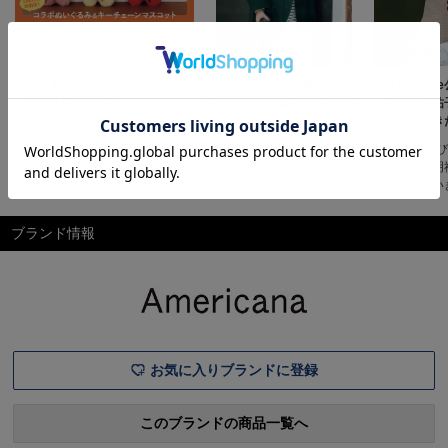
大人気mojojojoがLEEだけの
五明祐子さんの「旅」に連れ
【YouTu
特別仕様で登場！
ていきたい愛着ワードローブ
生！五明祐
vol.10
連れていき
大人気mojojojoがLEEだけの
ーブvol.8
特別仕様で登場！ぬいぐるみ
“日常で選び抜いたもの”が旅
“日常で選
作家・尾崎歩美さんが手がけ
の相棒五明祐子さんの「旅」
の相棒五明
る話題のキャラクター
に連れていきたい愛着ワード
に連れてい
「mojojojo」とLEEマルシェ
ローブvol.10五明祐子さんの
ローブvol
が初コラボ！20周年を記念
「旅」に連れていきたい愛着
「旅」に連
ブランド情報
し、貴重なハンドメイドのぬ
ワードローブvol.10ヒット作
ワードローブ
いぐるみとキーチェーンマス
続出の五明さんコラボシリー
テーマに厳
コットをスペシャルオーダー
ズ。今回は冬コーデの完成度
ならではの
しました。ほんわかゆる～い
を左右する、実力派アウター
いやすさや
雰囲気は、唯一無二の可愛さ
をピックアップ。昨年も大き
ったアイテ
な話題を集めた大人のための
カジュアル
り
お気に入りブランドに登録
このブランドの商品一覧へ