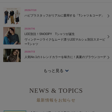
2026/7/10
ハピプラスタッフがリアルに愛用する「Tシャツ＆コーデ」
2026/7/6
LEE別注！SNOOPY Tシャツが誕生
ヴィンテージライクなムード漂うLEEマルシェ別注スヌーピ
ーTシャツ
2026/7/3
人気No.1のトレンドカラーを味方に！真夏のブラウンコーデ
もっと見る
2026/7/3
大人にこそ似合うロゴ&キャラT
NEWS & TOPICS
2026/5/29
Americana「大人Tシャツ」が豊作！
最新情報をお知らせ
ロゴ、リンガー、キャラクター他、大好評販売中です