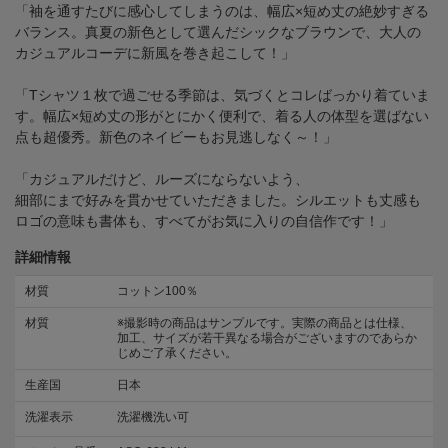
「袖を通すたびに感心してしまうのは、幅広×短め丈の絶妙すぎる
バランス。真夏の新色として選んだシックなブラウンで、大人の
カジュアルコーデに新風を巻き起こして！」
「Tシャツ１枚で過ごせる季節は、気づくとコレばっかり着ていま
す。幅広×短め丈の形がとにかく便利で、着る人の体型を選ばない
点も超優秀。新色のネイビーもお見逃しなく～！」
「カジュアルだけど、ルーズにならないよう、
細部にまで好みを貫かせていただきました。シルエットも丈感も
ロゴの意味も書体も、すべてがお気に入りの自信作です！」
詳細情報
材質
コットン100％
材質
※撮影時の商品はサンプルです。実際の商品とは仕様、
加工、サイズが若干異なる場合がございますのであらか
じめご了承ください。
生産国
日本
洗濯表示
洗濯機洗い可