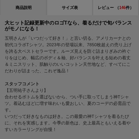
商品説明
サイズ表
レビュー
（
146
件）
大ヒット記録更新中のロゴTなら、着るだけで旬バランス
がモノになる！
五明さんが「いつだって好き！」と言い切る、アメリカーナとの
初代コラボTシャツ。2023年の登場以来、7850枚超えの売り上げ
を誇る大ベストセラーです。ルーズ見えを防ぐ詰まりぎみの衿ぐ
りをはじめ、幅広のボディ＆袖、好バランスを叶える短めの着丈
＆ミニスリット、肌触りのいいコットン天竺地など、すべてにこ
だわりが詰まった、これぞ逸品！
スタッフコメント
【五明祐子さんより】
合わせるボトムを選ばないから、つい手に取ってしまう神Tシャ
ツ。着込むほどに増す味わいも愛おしい、夏のコーデの必需品で
す。
いつだって好きなものは好き。この最愛の神Tシャツを着るたび
に、それを実感します。今季の新色は、史上最高ともいえる着や
すいカラーリングが自慢！