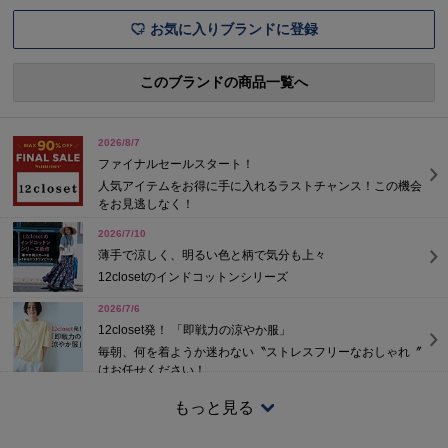
を着るのが億
お気に入りブランドに登録
このブランドの商品一覧へ
2026/8/7
ファイナルセールスタート！
人気アイテムをお得に手に入れるラストチャンス！この機会
をお見逃しなく！
2026/7/10
薄手で涼しく、明るい色と柄で気分も上々
12closetのインドコットンシリーズ
2026/7/6
12closet発！ 「即戦力の涼やか服」
毎朝、何を着ようか迷わない〝ストレスフリーなおしゃれ〞
はお任せください！
2026/5/28
もっと見る
撥水、防水…機能がうれしい！
雨のシーズンに役立つ♪おしゃれなレインアイテム