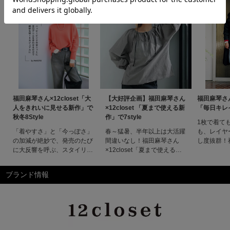
福田麻琴さん×12closet「大
【大好評企画】福田麻琴さん
福田麻琴さん×
人をきれいに見せる新作」で
×12closet 「夏まで使える新
「毎日キレイ
秋冬8Style
作」で7style
1枚で着て
「着やすさ」と「今っぽさ」
春～猛暑、半年以上は大活躍
も、レイヤ
の加減が絶妙で、発売のたび
間違いなし！福田麻琴さん
し度抜群！
に大反響を呼ぶ、スタイリス
×12closet「夏まで使える新
×12clos
ト福田麻琴さんとのコラボ
作」で7style福田麻琴さん
え!」8sty
服。今季も大人が簡単に着映
×12closet「夏まで使える新
×12clos
ブランド情報
える工夫をたっぷりと詰め込
作」で7styleお待たせしまし
え!」8st
んだこだわりの自信作がたく
た！ 毎回大人気の麻琴さん
麻琴さんが12
さん届きました！あれこれ悩
プロデュース企画、この春の
トブランド
まず、”着るだけで決まる””き
テーマは「軽くてラクな機能
アイテムは
れいに見える”服を目指しま
服」。おしゃれを考えるのも
しやすさ
した！年齢を重ね、難しい服
面倒になる暑い夏