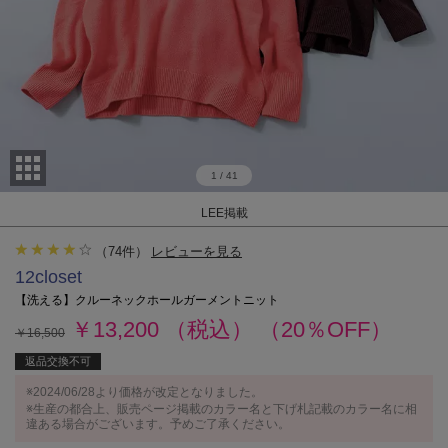
1
/
41
LEE掲載
（
74
件）
レビューを見る
12closet
【洗える】クルーネックホールガーメントニット
￥13,200
（税込）
（20％OFF）
￥16,500
返品交換不可
※2024/06/28より価格が改定となりました。
※生産の都合上、販売ページ掲載のカラー名と下げ札記載のカラー名に相
違ある場合がございます。予めご了承ください。