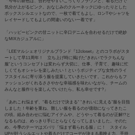
「今年の新色は、合わせやすいこっくりブラウンと、着るだけで
気分が上がるピンク。おなじみのクルーネックにゆったりとした
ボックスシルエットなので、一枚で着てもよし、ロンTやシャツを
レイヤードしてもよしの間違いのない一着です」
「ハッピーピンクの甘ニットに辛口デニムを合わせるだけで絶妙
なMIXカジュアルに」
「LEEマルシェオリジナルブランド『12closet』とのコラボがスタ
ートして早11周年！ 立ち上げ時に掲げた”きれいでラクちんな
服”というコンセプトは変わらず大切に、仕事、子育て、趣味に忙
しくてもオシャレを楽しみたい！というポジティブな女性のライ
フスタイルに寄り添う服を提案していきたいです。これからもフ
ァッションがくれるささやかな幸福感を味わいながら、チームの
みんなと服作りを楽しんでいけたら、私も幸せです?」
「あれこれ悩まず、”着るだけで決まる” ”きれいに見える”服を目指
しました！年齢を重ね、難しい服を着るのが億劫になってきたこ
の頃。組み合わせに悩むアイテムや、どうやって着るのが正解!?と
なるものは、めっきり手にとらなくなってしまいました。そのた
め、今季のテーマはズバリ「悩まず着られる服」に！ スタイル
UPが叶うシルエットや着るだけでコーデが決まる着映え力、手持