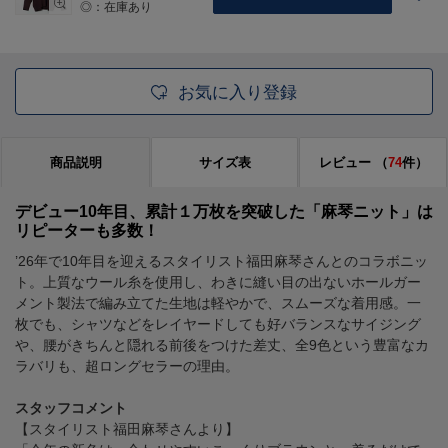
◎：在庫あり
お気に入り登録
商品説明
サイズ表
レビュー
（
74
件）
デビュー10年目、累計１万枚を突破した「麻琴ニット」は
リピーターも多数！
’26年で10年目を迎えるスタイリスト福田麻琴さんとのコラボニッ
ト。上質なウール糸を使用し、わきに縫い目の出ないホールガー
メント製法で編み立てた生地は軽やかで、スムーズな着用感。一
枚でも、シャツなどをレイヤードしても好バランスなサイジング
や、腰がきちんと隠れる前後をつけた差丈、全9色という豊富なカ
ラバリも、超ロングセラーの理由。
スタッフコメント
【スタイリスト福田麻琴さんより】