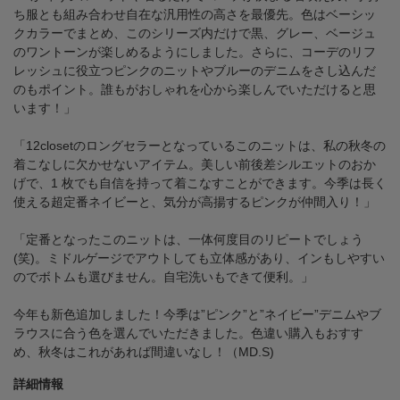
ち服とも組み合わせ自在な汎用性の高さを最優先。色はベーシッ
クカラーでまとめ、このシリーズ内だけで黒、グレー、ベージュ
のワントーンが楽しめるようにしました。さらに、コーデのリフ
レッシュに役立つピンクのニットやブルーのデニムをさし込んだ
のもポイント。誰もがおしゃれを心から楽しんでいただけると思
います！」
「12closetのロングセラーとなっているこのニットは、私の秋冬の
着こなしに欠かせないアイテム。美しい前後差シルエットのおか
げで、1 枚でも自信を持って着こなすことができます。今季は長く
使える超定番ネイビーと、気分が高揚するピンクが仲間入り！」
「定番となったこのニットは、一体何度目のリピートでしょう
(笑)。ミドルゲージでアウトしても立体感があり、インもしやすい
のでボトムも選びません。自宅洗いもできて便利。」
今年も新色追加しました！今季は”ピンク”と”ネイビー”デニムやブ
ラウスに合う色を選んでいただきました。色違い購入もおすす
め、秋冬はこれがあれば間違いなし！（MD.S)
詳細情報