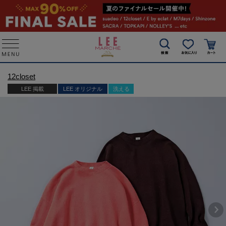
12closet
LEE 掲載
LEE オリジナル
洗える