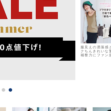
服見えの洒落感
クちんきれいな
補整力にファン
着と小物、入荷しました！