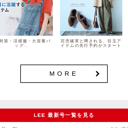
V対策・涼感服・大容量バ
完売確実と噂される、目玉ア
ッグ…
イテムの先行予約がスタート
MORE
LEE 最新号一覧を見る