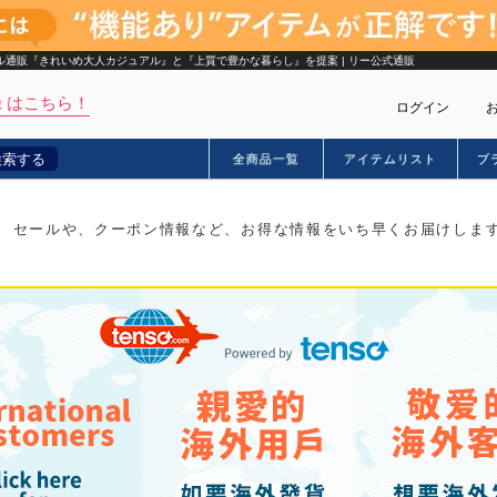
タイル通販『きれいめ大人カジュアル』と『上質で豊かな暮らし』を提案 | リー公式通販
 はこちら！
ログイン
検索する
全商品一覧
アイテムリスト
ブ
カー
セールや、クーポン情報など、お得な情報をいち早くお届けしま