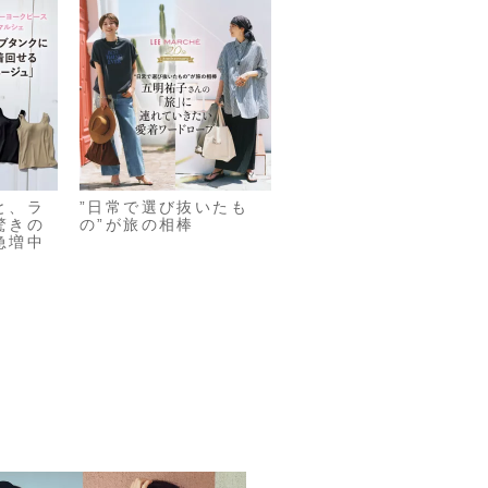
と、ラ
”日常で選び抜いたも
驚きの
の”が旅の相棒
急増中