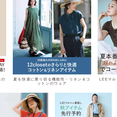
注の
夏を快適に乗り切る機能性・リネン＆コ
LEEマ
ットンのウェア