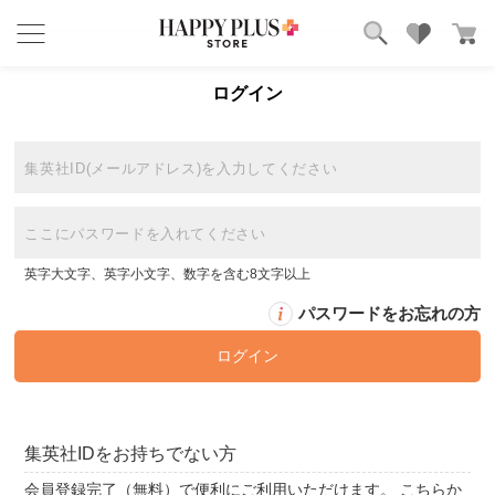
ログイン
ブランド
ランキング
カテゴリ
特集
雑誌掲載アイテム
コーディネート
お気に入り
英字大文字、英字小文字、数字を含む8文字以上
パスワードをお忘れの方
集英社IDをお持ちでない方
会員登録完了（無料）で便利にご利用いただけます。 こちらか