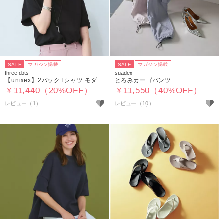
SALE
マガジン掲載
SALE
マガジン掲載
three dots
suadeo
【unisex】2パックTシャツ モダンフィット
とろみカーゴパンツ
￥11,440（20%OFF）
￥11,550（40%OFF）
レビュー（1）
レビュー（10）