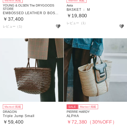
Marisol 掲載
Marisol 掲載
YOUNG & OLSEN The DRYGOODS
Aeta
STORE
BASKET ： M
EMBOSSED LEATHER D BOSTON S
￥19,800
￥37,400
レビュー（1）
レビュー（1）
Marisol 掲載
SALE
Marisol 掲載
DRAGON
PIERRE HARDY
Triple Jump Small
ALPHA
￥59,400
￥72,380（30%OFF）