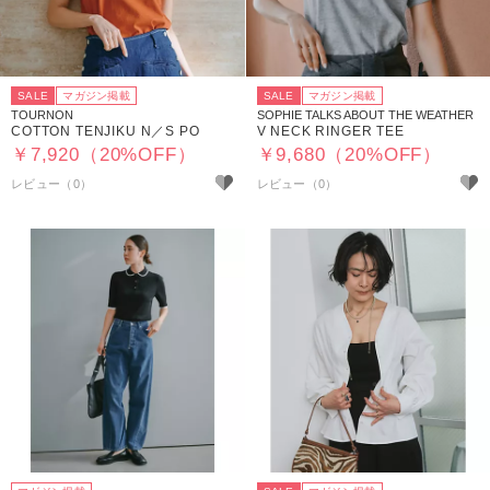
SALE
マガジン掲載
SALE
マガジン掲載
TOURNON
SOPHIE TALKS ABOUT THE WEATHER
COTTON TENJIKU N／S PO
V NECK RINGER TEE
￥7,920（20%OFF）
￥9,680（20%OFF）