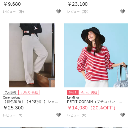
￥9,680
￥23,100
レビュー（39）
レビュー（35）
予約販売
マガジン掲載
SALE
Marisol 掲載
Curensology
Le Minor
【新色追加】【HPS別注】シェルタリングワイドパンツ
PETIT COPAIN（プチコパン）ボーダーカットソー
￥25,300
￥14,080（20%OFF）
レビュー（9）
レビュー（6）