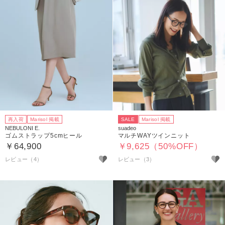
再入荷
Marisol 掲載
SALE
Marisol 掲載
NEBULONI E.
suadeo
ゴムストラップ5cmヒール
マルチWAYツインニット
￥64,900
￥9,625（50%OFF）
レビュー（4）
レビュー（3）