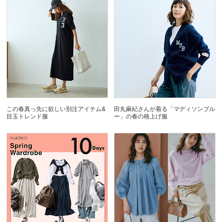
この春真っ先に欲しい別注アイテム&
田丸麻紀さんが着る「マディソンブル
目玉トレンド服
ー」の春の格上げ服