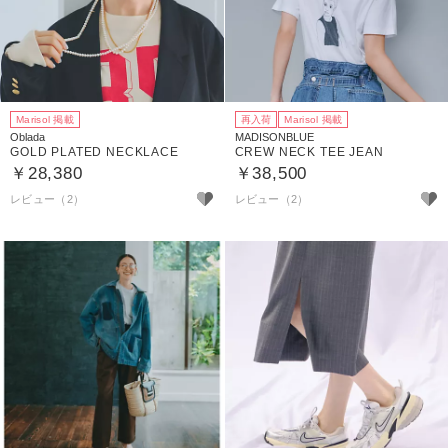
Marisol 掲載
再入荷
Marisol 掲載
Oblada
MADISONBLUE
GOLD PLATED NECKLACE
CREW NECK TEE JEAN
￥28,380
￥38,500
レビュー（2）
レビュー（2）