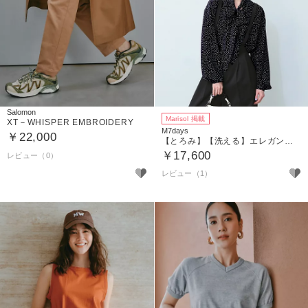
Salomon
Marisol 掲載
XT－WHISPER EMBROIDERY
M7days
￥22,000
【とろみ】【洗える】エレガントドット柄ボウタイブラウス
￥17,600
レビュー（1）