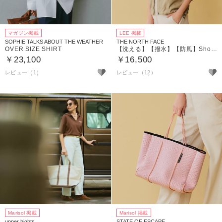
マガジン掲載
LEE 掲載
SOPHIE TALKS ABOUT THE WEATHER
THE NORTH FACE
OVER SIZE SHIRT
【洗える】【撥水】【防風】Short Compact Jacket
￥23,100
￥16,500
レビュー（1）
レビュー（12）
Marisol 掲載
Marisol 掲載
upper hights
STATE OF ESCAPE