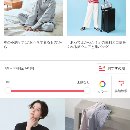
春の不調ケアは“おうちで着るもの”か
「あってよかった！」の便利と自信を
ら！
くれる旅ウエアと旅バッグ
おすすめ順
1件～60件[全141件]
￥
0
上限なし
カラー