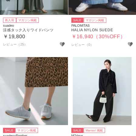
再入荷
マガジン掲載
SALE
マガジン掲載
suadeo
PALOMITAS
涼感タック入りワイドパンツ
HALIA NYLON SUEDE
￥19,800
￥16,940（30%OFF）
レビュー（25）
SALE
マガジン掲載
SALE
Marisol 掲載
suadeo×Panther
M7days