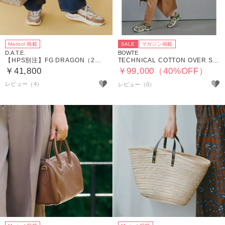
Marisol 掲載
SALE
マガジン掲載
D.A.T.E.
BOWTE
【HPS別注】FG DRAGON（2色紐セット）
TECHNICAL COTTON OVER SIZING UNLINED TRENCH COAT
￥41,800
￥99,000（40%OFF）
レビュー（4）