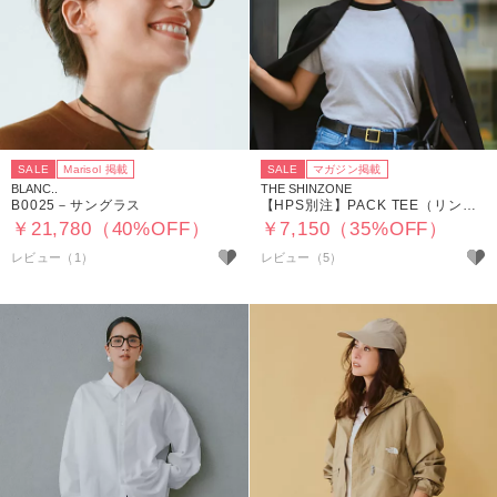
SALE
Marisol 掲載
SALE
マガジン掲載
BLANC..
THE SHINZONE
B0025－サングラス
【HPS別注】PACK TEE（リンガー）
￥21,780（40%OFF）
￥7,150（35%OFF）
レビュー（1）
レビュー（5）