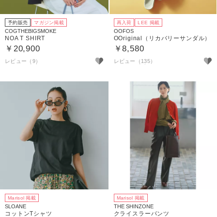
予約販売
マガジン掲載
再入荷
LEE 掲載
COGTHEBIGSMOKE
OOFOS
NOA T SHIRT
OOriginal（リカバリーサンダル）
￥20,900
￥8,580
レビュー（9）
レビュー（135）
Marisol 掲載
Marisol 掲載
SLOANE
THE SHINZONE
コットンTシャツ
クライスラーパンツ