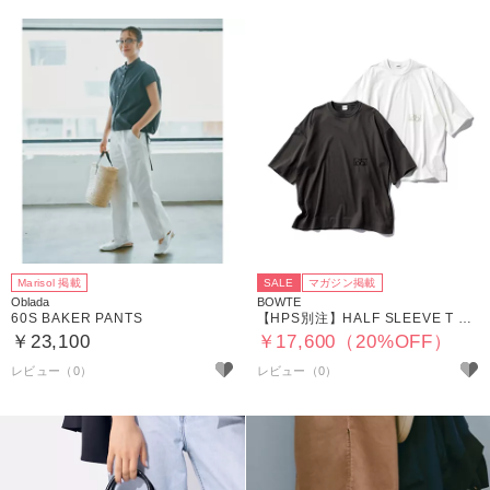
Marisol 掲載
SALE
マガジン掲載
Oblada
BOWTE
60S BAKER PANTS
【HPS別注】HALF SLEEVE T SHIRTS
￥23,100
￥17,600（20%OFF）