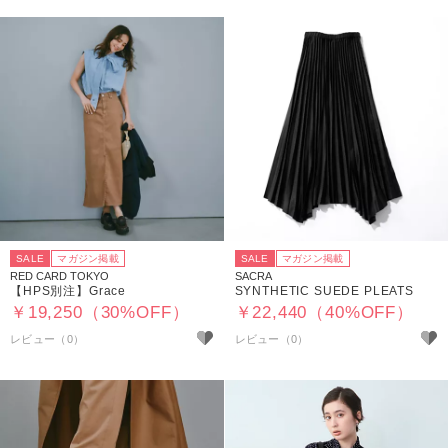
SALE
マガジン掲載
SALE
マガジン掲載
RED CARD TOKYO
SACRA
【HPS別注】Grace
SYNTHETIC SUEDE PLEATS
￥19,250（30%OFF）
￥22,440（40%OFF）