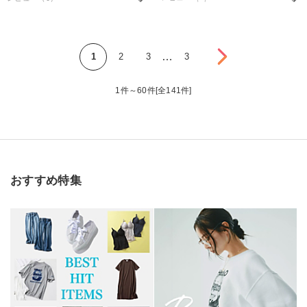
次へ
…
1
2
3
3
1件～60件[全141件]
おすすめ特集