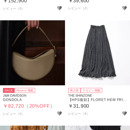
￥152,900
￥39,600
レビュー（2）
SALE
Marisol 掲載
再入荷
マガジン掲載
J&M DAVIDSON
THE SHINZONE
GONDOLA
【HPS復刻】FLORET HEM FRILL SK
￥82,720（20%OFF）
￥31,900
レビュー（4）