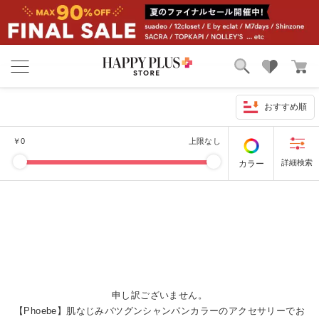
ブランド
ランキング
カテゴリ
特集
おすすめ順
雑誌掲載アイテム
￥
0
上限なし
お気に入り
カラー
申し訳ございません。
【Phoebe】肌なじみバツグンシャンパンカラーのアクセサリーでお