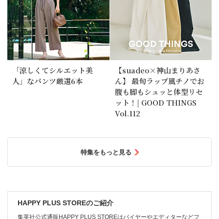
「涼しくてシルエット美
【suadeo×神山まりあさ
人」なパンツ厳選6本
ん】 最旬ラップ風チノでお
腹も脚もシュッと体型リセ
ット！| GOOD THINGS
Vol.112
特集をもっと見る
HAPPY PLUS STOREのご紹介
集英社公式通販HAPPY PLUS STOREはバイヤーやエディターなどフ